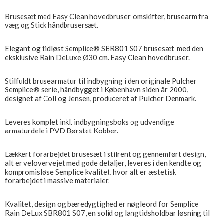
Brusesæt med Easy Clean hovedbruser, omskifter, brusearm fra
væg og Stick håndbrusersæt.
Elegant og tidløst Semplice® SBR801 S07 brusesæt, med den
eksklusive Rain DeLuxe Ø30 cm. Easy Clean hovedbruser.
Stilfuldt brusearmatur til indbygning i den originale Pulcher
Semplice® serie, håndbygget i København siden år 2000,
designet af Coll og Jensen, produceret af Pulcher Denmark.
Leveres komplet inkl. indbygningsboks og udvendige
armaturdele i PVD Børstet Kobber.
Lækkert forarbejdet brusesæt i stilrent og gennemført design,
alt er velovervejet med gode detaljer, leveres i den kendte og
kompromisløse Semplice kvalitet, hvor alt er æstetisk
forarbejdet i massive materialer.
Kvalitet, design og bæredygtighed er nøgleord for Semplice
Rain DeLux SBR801 S07, en solid og langtidsholdbar løsning til