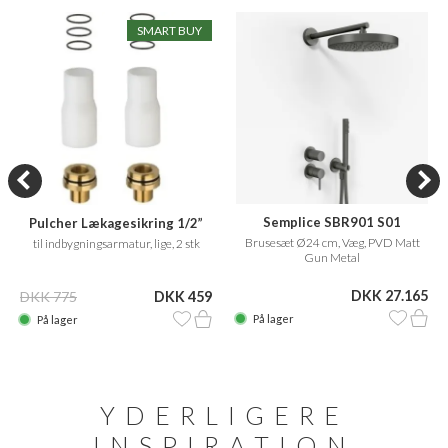
SMART BUY
Semplice SBR901 S01
Pulcher Lækagesikring 1/2”
Brusesæt Ø24 cm, Væg, PVD Matt
til indbygningsarmatur, lige, 2 stk
Gun Metal
DKK 27.165
DKK 775
DKK 459
På lager
På lager
YDERLIGERE
INSPIRATION