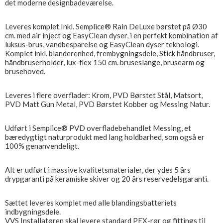
det moderne designbadeværelse.
Leveres komplet Inkl. Semplice® Rain DeLuxe børstet på Ø30
cm. med air inject og EasyClean dyser, i en perfekt kombination af
luksus-brus, vandbesparelse og EasyClean dyser teknologi.
Komplet inkl. blanderenhed, frembygningsdele, Stick håndbruser,
håndbruserholder, lux-flex 150 cm. bruseslange, brusearm og
brusehoved.
Leveres i flere overflader: Krom, PVD Børstet Stål, Matsort,
PVD Matt Gun Metal, PVD Børstet Kobber og Messing Natur.
Udført i Semplice® PVD overfladebehandlet Messing, et
bæredygtigt naturprodukt med lang holdbarhed, som også er
100% genanvendeligt.
Alt er udført i massive kvalitetsmaterialer, der ydes 5 års
drypgaranti på keramiske skiver og 20 års reservedelsgaranti.
Sættet leveres komplet med alle blandingsbatteriets
indbygningsdele.
VVS Installatøren skal levere standard PEX-rør og fittings til