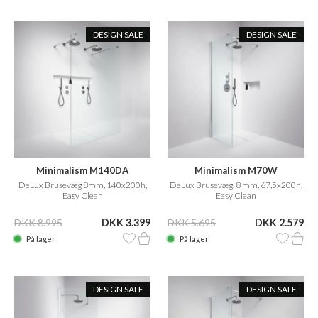
DESIGN SALE
DESIGN SALE
Minimalism M140DA
Minimalism M70W
DeLux Brusevæg 8mm, 140x200h,
DeLux Brusevæg, 8 mm, 67,5x200h,
Easy Clean
Easy Clean
DKK 8.995
DKK 3.399
DKK 5.695
DKK 2.579
På lager
På lager
DESIGN SALE
DESIGN SALE