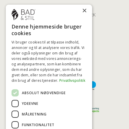
ØSTERBROGADE 202
×
2100 KØBENHAVN • DANMARK
+45 3920 5084
Denne hjemmeside bruger
BADSTIL@BADSTIL.DK
cookies
Vi bruger cookies til at tilpasse indhold,
annoncer og til at analysere vores trafik. Vi
deler også oplysninger om din brug af
HØJESTE KREDITVÆRDIGHED
vores websted med vores annoncerings-
og analysepartnere, som kan kombinere
dem med andre oplysninger, som du har
givet dem, eller som de har indsamlet fra
BETALINGSMULIGHEDER
din brug af deres tjenester.
Privatlivspolitik
ABSOLUT NØDVENDIGE
TRYG OG SIKKER E-HANDEL
YDEEVNE
MÅLRETNING
FUNKTIONALITET
TRUST SCORE 4,7