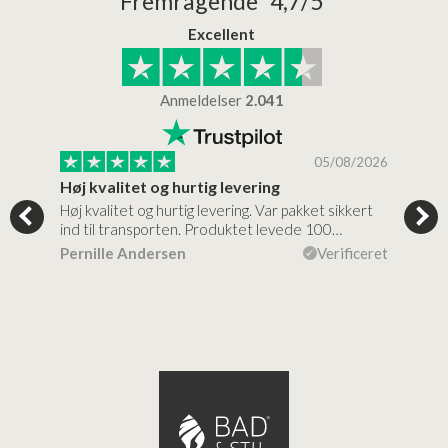
Fremragende 4,7/5
Excellent
Anmeldelser
2.041
/2026
05/08/2026
Høj kvalitet og hurtig levering
Mege
tigt,
Høj kvalitet og hurtig levering. Var pakket sikkert
Prod
ind til transporten. Produktet levede 100…
kval
efte
ceret
Pernille Andersen
Verificeret
Ann