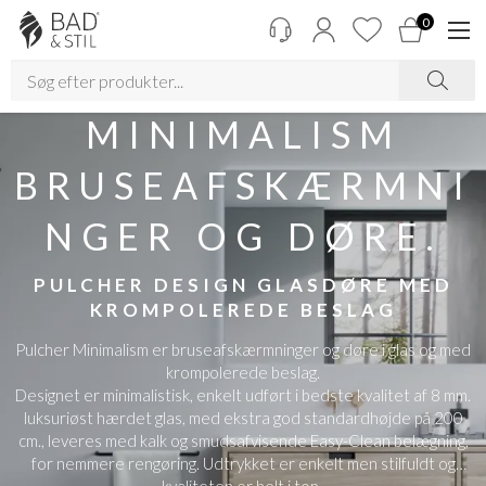
0
MINIMALISM
BRUSEAFSKÆRMNI
NGER OG DØRE.
PULCHER DESIGN GLASDØRE MED
KROMPOLEREDE BESLAG
Pulcher Minimalism er bruseafskærmninger og døre i glas og med
krompolerede beslag.
Designet er minimalistisk, enkelt udført i bedste kvalitet af 8 mm.
luksuriøst hærdet glas, med ekstra god standardhøjde på 200
cm., leveres med kalk og smudsafvisende Easy-Clean belægning,
for nemmere rengøring. Udtrykket er enkelt men stilfuldt og