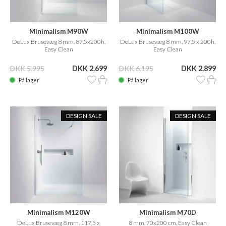
Minimalism M90W
Minimalism M100W
DeLux Brusevæg 8 mm, 87,5x200h,
DeLux Brusevæg 8 mm, 97,5 x 200h,
Easy Clean
Easy Clean
DKK 5.995
DKK 2.699
DKK 6.195
DKK 2.899
På lager
På lager
DESIGN SALE
DESIGN SALE
Minimalism M120W
Minimalism M70D
DeLux Brusevæg 8 mm, 117,5 x
8 mm, 70x200 cm, Easy Clean