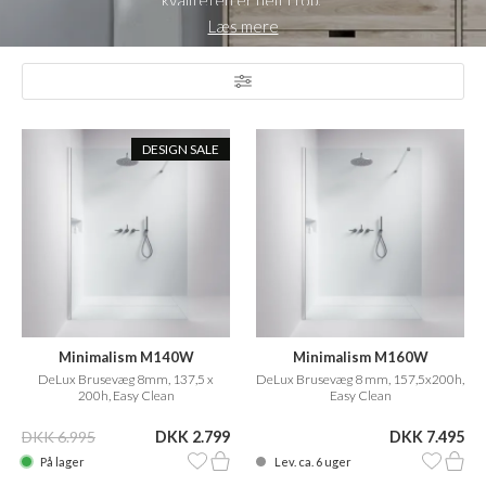
kvaliteten er helt i top.
Se Pulcher High-Line serien
her
Se Pulcher Slide serien
her
Se
Læs mere
tilbehør
her
DESIGN SALE
Minimalism M140W
Minimalism M160W
DeLux Brusevæg 8mm, 137,5 x
DeLux Brusevæg 8 mm, 157,5x200h,
200h, Easy Clean
Easy Clean
DKK 6.995
DKK 2.799
DKK 7.495
På lager
Lev. ca. 6 uger