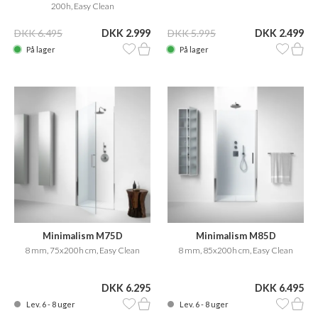
200h, Easy Clean
DKK 6.495
DKK 2.999
DKK 5.995
DKK 2.499
På lager
På lager
Minimalism M75D
Minimalism M85D
8 mm, 75x200h cm, Easy Clean
8 mm, 85x200h cm, Easy Clean
DKK 6.295
DKK 6.495
Lev. 6 - 8 uger
Lev. 6 - 8 uger