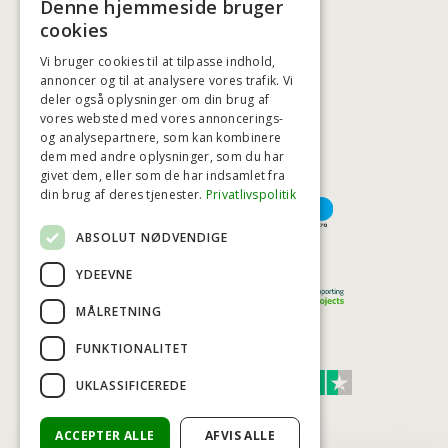
Denne hjemmeside bruger
BADSTIL@BADSTIL.DK
cookies
Vi bruger cookies til at tilpasse indhold,
annoncer og til at analysere vores trafik. Vi
deler også oplysninger om din brug af
HØJESTE KREDITVÆRDIGHED
vores websted med vores annoncerings-
og analysepartnere, som kan kombinere
dem med andre oplysninger, som du har
givet dem, eller som de har indsamlet fra
BETALINGSMULIGHEDER
din brug af deres tjenester.
Privatlivspolitik
ABSOLUT NØDVENDIGE
TRYG OG SIKKER E-HANDEL
YDEEVNE
MÅLRETNING
FUNKTIONALITET
TRUST SCORE 4,7
UKLASSIFICEREDE
Excellent
ACCEPTER ALLE
AFVIS ALLE