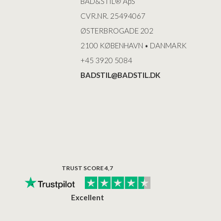
BAD&STIL® ApS
CVR.NR. 25494067
ØSTERBROGADE 202
2100 KØBENHAVN • DANMARK
+45 3920 5084
BADSTIL@BADSTIL.DK
TRUST SCORE 4,7
Excellent