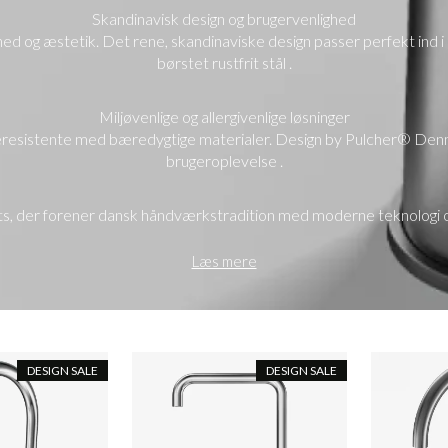
Skandinavisk design og brugervenlighed
d og æstetik. Det rene, skandinaviske design passer perfekt ind i
børstet rustfrit stål .
Miljøvenlige og allergivenlige løsninger
ieresistente med bæredygtige materialer. Design by Pulcher® De
brugeroplevelse .
, der forener dansk håndværkstradition med moderne teknologi og 
Læs mere
DESIGN SALE
DESIGN SALE