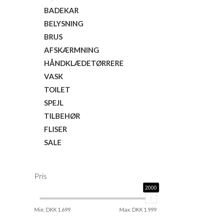
BADEKAR
BELYSNING
BRUS
AFSKÆRMNING
HÅNDKLÆDETØRRERE
VASK
TOILET
SPEJL
TILBEHØR
FLISER
SALE
Pris
2000
2000
Min: DKK 1.699
Max: DKK 1.999