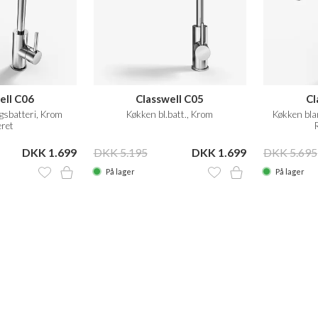
ell C06
Classwell C05
Cl
gsbatteri, Krom
Køkken bl.batt., Krom
Køkken bla
eret
DKK 1.699
DKK 5.195
DKK 1.699
DKK 5.695
På lager
På lager