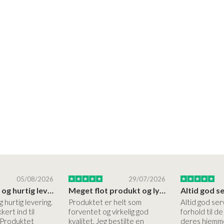
05/08/2026
29/07/2026
Høj kvalitet og hurtig levering
Meget flot produkt og lynhurtigt levering
g hurtig levering.
Produktet er helt som
Altid god ser
kert ind til
forventet og virkelig god
forhold til d
 Produktet
kvalitet. Jeg bestilte en
deres hjemme