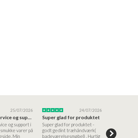
25/07/2026
24/07/2026
Altid god service og support i forhold…
Super glad for produktet
Alt var god
vice og support i
Super glad for produktet -
Alt var godt:
e smukke varer på
godt gedint træhåndværk(
forståelig h
side. Min
badeværelsesmøbel) . Hurtig
nem bestilling