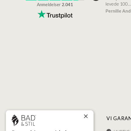
levede 100…
Anmeldelser
2.041
ensen
Lise
Verificeret
Pernille An
Verificeret
×
NYTTIGE LINKS
VI GARA