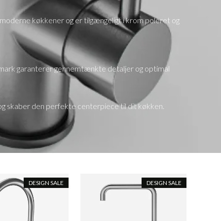
 moderne køkkener og er tilgængeligt i krom poleret og
nmark garanterer gennemtænkte detaljer og optimal
skaber den perfekte centerpiece til dit køkken.
DESIGN SALE
DESIGN SALE