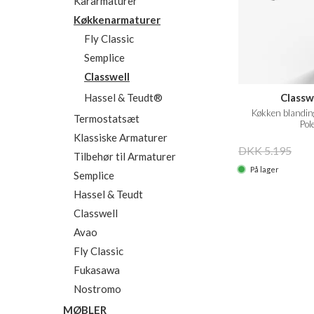
Kararmaturer
Køkkenarmaturer
Fly Classic
Semplice
Classwell
Classw
Hassel & Teudt®
Køkken blandin
Termostatsæt
Pol
Klassiske Armaturer
DKK 5.195
Tilbehør til Armaturer
På lager
Semplice
Hassel & Teudt
Classwell
Avao
Fly Classic
Fukasawa
Nostromo
MØBLER