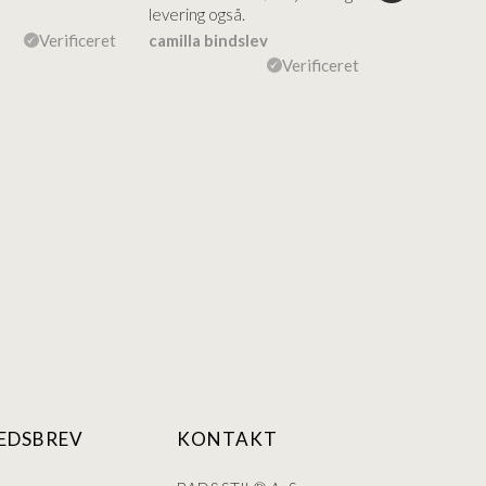
levering også.
levering Sup
Verificeret
camilla bindslev
Flemming V
Verificeret
EDSBREV
KONTAKT