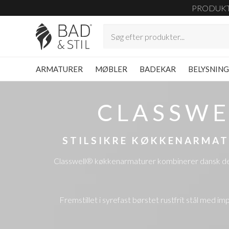
PRODUK
ARMATURER
MØBLER
BADEKAR
BELYSNIN
CLASSW
STILSIKRE KØKKENARMAT
Classwell® køkkenarmaturer kombinerer dansk desig
Fremstillet i syrefast børstet rustfrit stål med