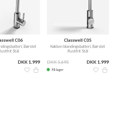
asswell C06
Classwell C05
ndingsbatteri, Børstet
Køkken blandingsbatteri, Børstet
Rustfrit Stål
Rustfrit Stål
DKK 1.999
DKK 5.695
DKK 1.999
På lager