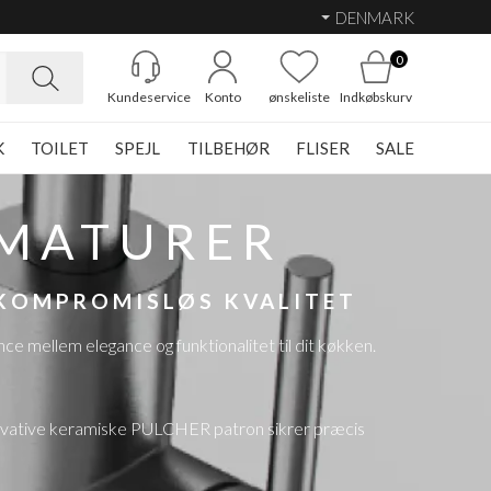
DENMARK
0
Kundeservice
Konto
ønskeliste
Indkøbskurv
K
TOILET
SPEJL
TILBEHØR
FLISER
SALE
MATURER
 KOMPROMISLØS KVALITET
mellem elegance og funktionalitet til dit køkken.
innovative keramiske PULCHER patron sikrer præcis