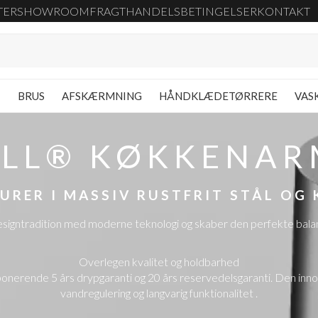
TER
SHOWROOM
FRAGT
HANDELSBETINGELSER
KONTAKT
G
BRUS
AFSKÆRMNING
HÅNDKLÆDETØRRERE
VAS
ELL® KØKKENAR
URER I MASSIV RUSTFRIT STÅL OG
ntradition med moderne teknologi og skaber den perfekte balance 
Overlegen kvalitet og holdbarhed
 imponerende 5 års drypgaranti og 20 års reservedelsgaranti. Den 
vandregulering og langvarig funktionalitet .