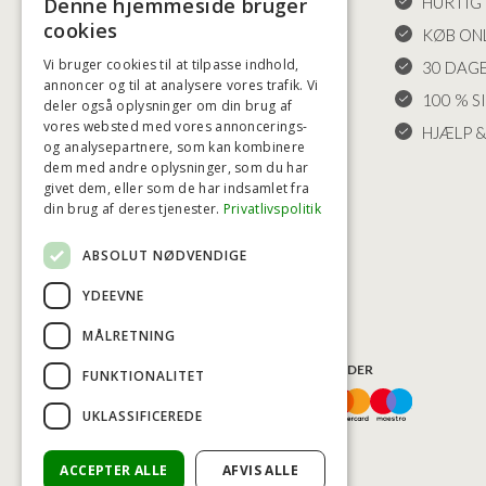
HANDELSBETINGELSER
HURTIG 
Denne hjemmeside bruger
cookies
LEVERING OG RETURET
KØB ONL
Vi bruger cookies til at tilpasse indhold,
FORTRYDELSESRET
30 DAG
annoncer og til at analysere vores trafik. Vi
KLAGER
100 % S
deler også oplysninger om din brug af
vores websted med vores annoncerings-
FRAGT
HJÆLP &
og analysepartnere, som kan kombinere
INDSTILLINGER FOR COOKIES
dem med andre oplysninger, som du har
givet dem, eller som de har indsamlet fra
din brug af deres tjenester.
Privatlivspolitik
ABSOLUT NØDVENDIGE
YDEEVNE
MÅLRETNING
BETALINGSMULIGHEDER
FUNKTIONALITET
UKLASSIFICEREDE
ACCEPTER ALLE
AFVIS ALLE