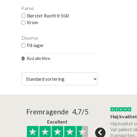
Farve
Børstet Rustfrit Stål
Krom
Diverse
På lager
Ryd alle filtre
24/01/2026
22/01/2026
Fremragende 4,7/5
Superflot bademøbel og rigtig lynhurtig…
Kanon god service
Excellent
emøbel og rigtig
Kanon god service. Varerne
Høj kvalitet o
vice og levering
bliver leveret hurtigt, og det
Var pakket sik
er virkelig kvalitet.
transporten.