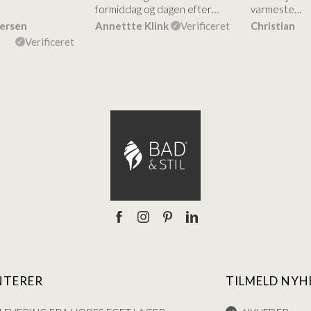
formiddag og dagen efter…
varmeste…
dersen
Annettte Klink
Verificeret
Christian
Verificeret
NTERER
TILMELD NYH