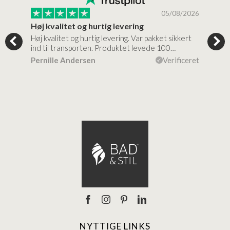
/2026
05/08/2026
Høj kvalitet og hurtig levering
Mege
tigt,
Høj kvalitet og hurtig levering. Var pakket sikkert
Prod
ind til transporten. Produktet levede 100…
kval
efte
ceret
Pernille Andersen
Verificeret
Ann
NYTTIGE LINKS