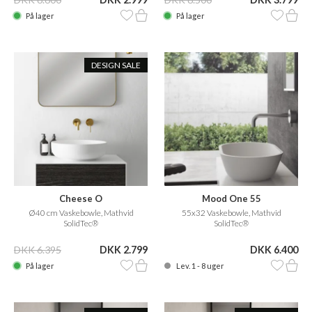
På lager
På lager
DESIGN SALE
Cheese O
Mood One 55
Ø40 cm Vaskebowle, Mathvid
55x32 Vaskebowle, Mathvid
SolidTec®
SolidTec®
DKK 6.395
DKK 2.799
DKK 6.400
På lager
Lev. 1 - 8 uger