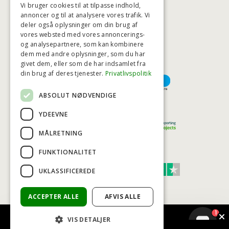
Vi bruger cookies til at tilpasse indhold,
annoncer og til at analysere vores trafik. Vi
deler også oplysninger om din brug af
HØJESTE KREDITVÆRDIGHED
vores websted med vores annoncerings-
og analysepartnere, som kan kombinere
dem med andre oplysninger, som du har
givet dem, eller som de har indsamlet fra
BETALINGSMULIGHEDER
din brug af deres tjenester.
Privatlivspolitik
ABSOLUT NØDVENDIGE
TRYG OG SIKKER E-HANDEL
YDEEVNE
MÅLRETNING
FUNKTIONALITET
TRUST SCORE 4,7
UKLASSIFICEREDE
Excellent
ACCEPTER ALLE
AFVIS ALLE
1
VIS DETALJER
© COPYRIGHT - BAD&STIL® ApS 2026