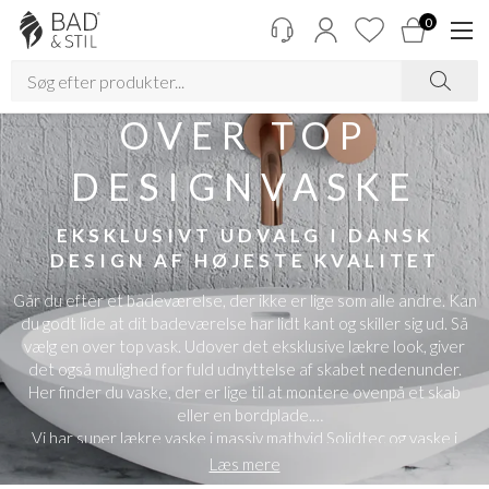
0
OVER TOP
DESIGNVASKE
EKSKLUSIVT UDVALG I DANSK
DESIGN AF HØJESTE KVALITET
Går du efter et badeværelse, der ikke er lige som alle andre. Kan
du godt lide at dit badeværelse har lidt kant og skiller sig ud. Så
vælg en over top vask. Udover det eksklusive lækre look, giver
det også mulighed for fuld udnyttelse af skabet nedenunder.
Her finder du vaske, der er lige til at montere ovenpå et skab
eller en bordplade.
Vi har super lækre vaske i massiv mathvid Solidtec og vaske i
porcelæn. De fås i flere størrelser og faconer.
Læs mere
Se efter den over top vask, der passer til dit badeværelse.