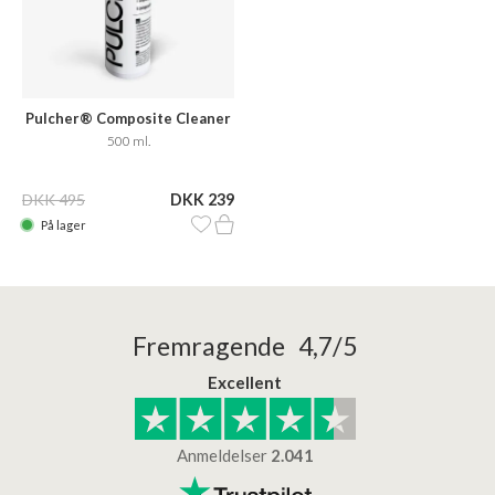
Pulcher® Composite Cleaner
Care
500 ml.
DKK 495
DKK 239
På lager
Fremragende 4,7/5
Excellent
Anmeldelser
2.041