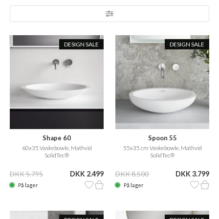
DESIGN SALE
DESIGN SALE
Shape 60
Spoon 55
60x35 Vaskebowle, Mathvid
55x35 cm Vaskebowle, Mathvid
SolidTec®
SolidTec®
DKK 5.795
DKK 2.499
DKK 8.500
DKK 3.799
På lager
På lager