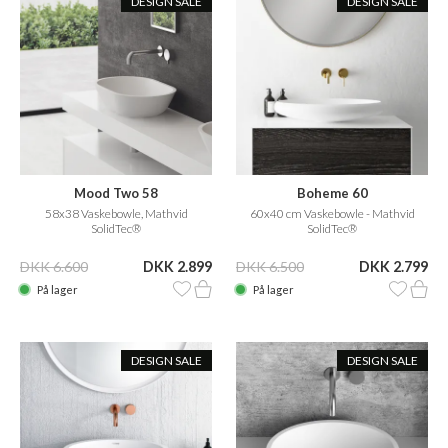
DESIGN SALE
DESIGN SALE
Mood Two 58
Boheme 60
58x38 Vaskebowle, Mathvid
60x40 cm Vaskebowle - Mathvid
SolidTec®
SolidTec®
DKK 6.600
DKK 2.899
DKK 6.500
DKK 2.799
På lager
På lager
DESIGN SALE
DESIGN SALE