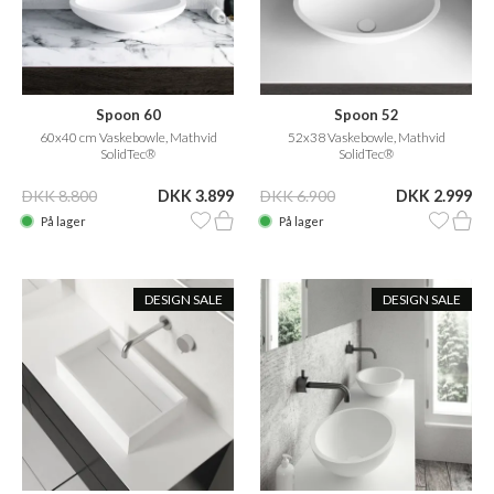
Spoon 60
Spoon 52
60x40 cm Vaskebowle, Mathvid
52x38 Vaskebowle, Mathvid
SolidTec®
SolidTec®
DKK 8.800
DKK 3.899
DKK 6.900
DKK 2.999
På lager
På lager
DESIGN SALE
DESIGN SALE