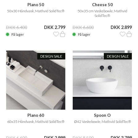
Plano 50
Cheese 50
50x30 Håndvask, Mathvid SolidTec®
50x35 cm Vaskebowle, Mathvid
SolidTec®
DKK 6.400
DKK 2.799
DKK 6.600
DKK 2.899
På lager
På lager
DESIGN SALE
DESIGN SALE
Plano 60
Spoon O
60x35 Håndvask, Mathvid SolidTec®
Ø42 Vaskebowle, Mathvid SolidTec®
DKK 6.600
DKK 2.999
DKK 8.500
DKK 3.799