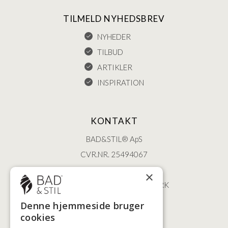
TILMELD NYHEDSBREV
NYHEDER
TILBUD
ARTIKLER
INSPIRATION
KONTAKT
BAD&STIL® ApS
CVR.NR. 25494067
ØSTERBROGADE 202
×
2100 KØBENHAVN • DANMARK
+45 3920 5084
Denne hjemmeside bruger
BADSTIL@BADSTIL.DK
cookies