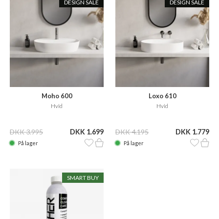
DESIGN SALE
DESIGN SALE
Moho 600
Loxo 610
Hvid
Hvid
DKK 3.995
DKK 1.699
DKK 4.195
DKK 1.779
På lager
På lager
SMART BUY