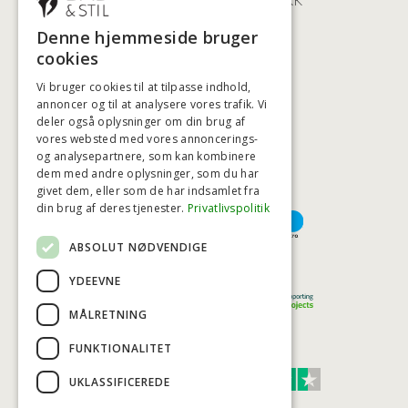
+45 3920 5084
Denne hjemmeside bruger
BADSTIL@BADSTIL.DK
cookies
Vi bruger cookies til at tilpasse indhold,
annoncer og til at analysere vores trafik. Vi
HØJESTE KREDITVÆRDIGHED
deler også oplysninger om din brug af
vores websted med vores annoncerings-
og analysepartnere, som kan kombinere
dem med andre oplysninger, som du har
givet dem, eller som de har indsamlet fra
BETALINGSMULIGHEDER
din brug af deres tjenester.
Privatlivspolitik
ABSOLUT NØDVENDIGE
TRYG OG SIKKER E-HANDEL
YDEEVNE
MÅLRETNING
FUNKTIONALITET
TRUST SCORE 4,7
UKLASSIFICEREDE
Excellent