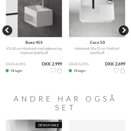
Boxo 45S
Coco 50
45x30 cm Håndvask med opbevaring,
Håndvask 50x35 cm, Mathvid
Mathvid SolidTec®
SolidTec®
DKK 6.995
DKK 2.999
DKK 5.995
DKK 2.699
På lager
På lager
ANDRE HAR OGSÅ
SET
DESIGN SALE