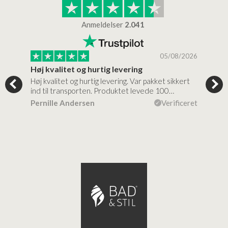
Anmeldelser
2.041
/2026
05/08/2026
Høj kvalitet og hurtig levering
Mege
tigt,
Høj kvalitet og hurtig levering. Var pakket sikkert
Prod
ind til transporten. Produktet levede 100…
kval
efte
ceret
Pernille Andersen
Verificeret
Ann