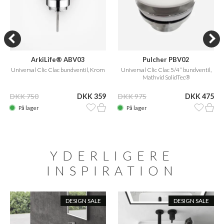
ArkiLife® ABV03
Pulcher PBV02
Universal Clic Clac bundventil, Krom
Universal Clic Clac 5/4“ bundventil,
Mathvid SolidTec®
DKK 750
DKK 359
DKK 975
DKK 475
På lager
På lager
YDERLIGERE
INSPIRATION
DESIGN SALE
DESIGN SALE