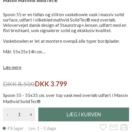
Massiv Mathvid SolidTec®
Spoon 55 er en tidløs og stilren vaskebowle vask i massiv solid
surface, udført i silkeblød mathvid SolidTec® med overløb.
Velovervejet dansk design af Staunstrup+Jensen, udført med en
flot bred kant, som signalerer solid og eksklusiv kvalitet.
Vaskebowlen er let at montere ovenpå alle typer bordplader.
Mål: 55x35x14h cm.
Solidt udført i bedste kvalitet, i det eksklusive SolidTec®
Læs mere
materiale, et solid surface produkt med en særdeles flot og
lækker mathvid finish.
DKK 8.500
DKK 3.799
Håndvasken er farvebestandig, solid og nem at rengøre, tåler
alle rengøringsmidler, bl.a. skurepulver og afkalkningsmidler.
Spoon 55 - 55x35 cm. over top vask med overløb udført i Massiv
Der ydes 10 års garanti på materialet.
Mathvid SolidTec®
Leveres ekskl. bundventil, som bestilles separat - Se relaterede
-
+
produkter
Se alle vores over top vaske
her
På lager Lev. 1 - 3 dage