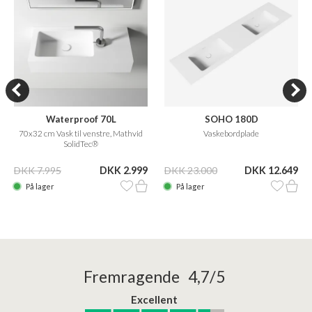
Waterproof 70L
SOHO 180D
70x32 cm Vask til venstre, Mathvid
Vaskebordplade
SolidTec®
DKK 7.995
DKK 2.999
DKK 23.000
DKK 12.649
På lager
På lager
Fremragende 4,7/5
Excellent