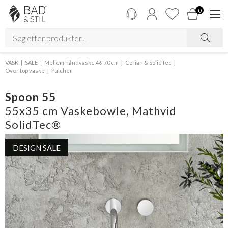
0
VASK
SALE
Mellem håndvaske 46-70 cm
Corian & SolidTec
Over top vaske
Pulcher
Spoon 55
55x35 cm Vaskebowle, Mathvid
SolidTec®
DESIGN SALE