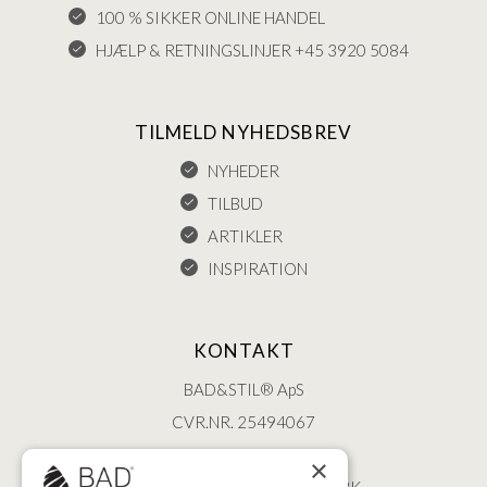
100 % SIKKER ONLINE HANDEL
HJÆLP & RETNINGSLINJER +45 3920 5084
TILMELD NYHEDSBREV
NYHEDER
TILBUD
ARTIKLER
INSPIRATION
KONTAKT
BAD&STIL® ApS
CVR.NR. 25494067
ØSTERBROGADE 202
×
2100 KØBENHAVN • DANMARK