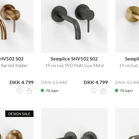
SHV502 S02
Semplice SHV502 S02
Sempl
 Børstet Kobber
19 cm tud, PVD Matt Gun Metal
19 cm tud,
DKK 4.799
DKK 11.440
DKK 4.799
DKK 11.44
På lager
På lager
DESIGN SALE