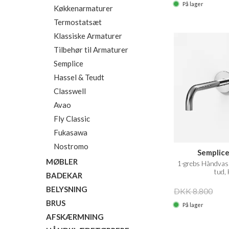
På lager
Køkkenarmaturer
Termostatsæt
Klassiske Armaturer
Tilbehør til Armaturer
Semplice
Hassel & Teudt
Classwell
Avao
Fly Classic
Fukasawa
Nostromo
Semplic
MØBLER
1-grebs Håndvas
tud,
BADEKAR
BELYSNING
DKK 8.800
BRUS
På lager
AFSKÆRMNING