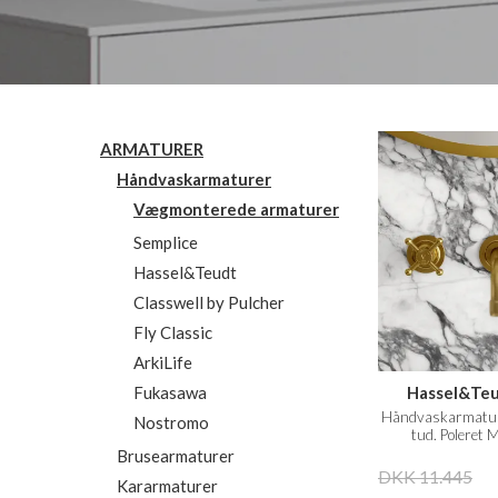
ARMATURER
Håndvaskarmaturer
Vægmonterede armaturer
Semplice
Hassel&Teudt
Classwell by Pulcher
Fly Classic
ArkiLife
Hassel&Te
Fukasawa
Håndvaskarmatur
Nostromo
tud. Poleret 
Brusearmaturer
DKK 11.445
Kararmaturer