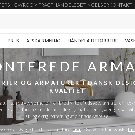
TER
SHOWROOM
FRAGT
HANDELSBETINGELSER
KONTAKT
G
BRUS
AFSKÆRMNING
HÅNDKLÆDETØRRERE
VAS
NTEREDE ARM
RIER OG ARMATURER I DANSK DES
KVALITET
, kan du vælge mellem en bred vifte af udsøgte armaturer i lækre des
ores armaturer er moderne, stilrigtige og betjeningsvenlige, så hvil
stil og øvrig indretning af dit badeværelse.
Se vores øvrige håndvaskarmaturer
her
Se vores håndvaske
he