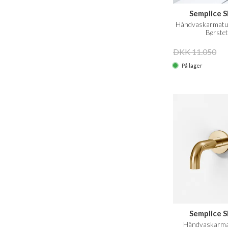
Semplice 
Håndvaskarmatur
Børstet
DKK 11.050
På lager
Semplice 
Håndvaskarmat