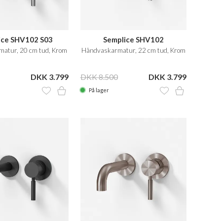
ice SHV102 S03
Semplice SHV102
atur, 20 cm tud, Krom
Håndvaskarmatur, 22 cm tud, Krom
DKK 3.799
DKK 8.500
DKK 3.799
På lager