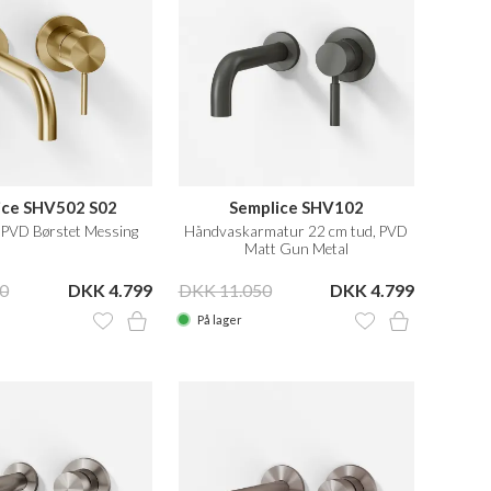
ice SHV502 S02
Semplice SHV102
 PVD Børstet Messing
Håndvaskarmatur 22 cm tud, PVD
Matt Gun Metal
0
DKK 4.799
DKK 11.050
DKK 4.799
På lager