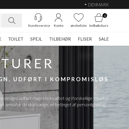
DENMARK
0
Kundeservice
Konto
ønskeliste
Indkøbskurv
K
TOILET
SPEJL
TILBEHØR
FLISER
SALE
ATURER
IGN, UDFØRT I KOMPROMISLØS
igns udført i højeste kvalitet og i forskellige stilarter
ket armatur du skal vælge, er betinget af personlig smag,
r