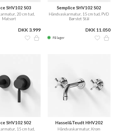
ice SHV102 S03
Semplice SHV102 S02
armatur, 20 cm tud,
Håndvaskarmatur, 15 cm tud, PVD
Matsort
Børstet Stål
DKK 3.999
DKK 11.050
På lager
ice SHV102 S02
Hassel&Teudt HHV202
armatur, 15 cm tud,
Håndvaskarmatur, Krom