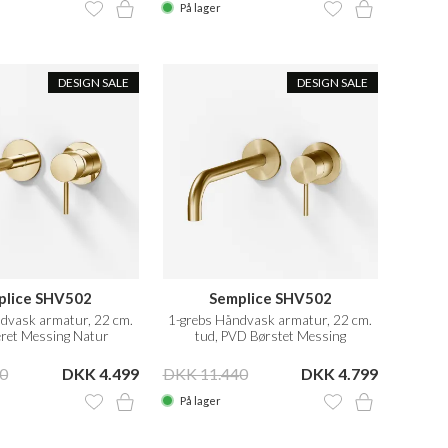
På lager
DESIGN SALE
DESIGN SALE
plice SHV502
Semplice SHV502
dvask armatur, 22 cm.
1-grebs Håndvask armatur, 22 cm.
leret Messing Natur
tud, PVD Børstet Messing
0
DKK 4.499
DKK 11.440
DKK 4.799
På lager