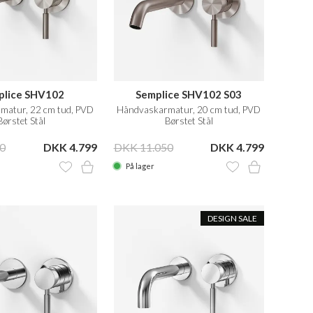
plice SHV102
Semplice SHV102 S03
matur, 22 cm tud, PVD
Håndvaskarmatur, 20 cm tud, PVD
Børstet Stål
Børstet Stål
0
DKK 4.799
DKK 11.050
DKK 4.799
På lager
DESIGN SALE