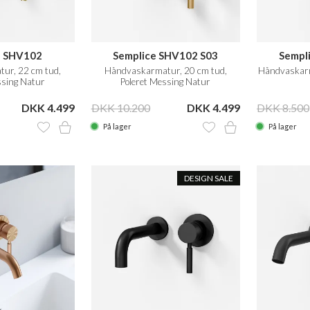
e SHV102
Semplice SHV102 S03
Sempl
ur, 22 cm tud,
Håndvaskarmatur, 20 cm tud,
Håndvaskarm
ssing Natur
Poleret Messing Natur
DKK 4.499
DKK 10.200
DKK 4.499
DKK 8.500
På lager
På lager
DESIGN SALE