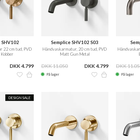
e SHV102
Semplice SHV102 S03
Sem
 22 cm tud, PVD
Håndvaskarmatur, 20 cm tud, PVD
Håndvaskar
 Kobber
Matt Gun Metal
DKK 4.799
DKK 11.050
DKK 4.799
DKK 11.05
På lager
På lager
DESIGN SALE