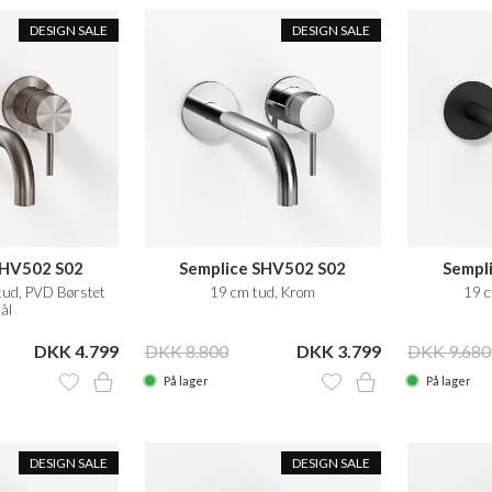
DESIGN SALE
DESIGN SALE
SHV502 S02
Semplice SHV502 S02
Sempl
ud, PVD Børstet
19 cm tud, Krom
19 c
ål
DKK 4.799
DKK 8.800
DKK 3.799
DKK 9.680
På lager
På lager
DESIGN SALE
DESIGN SALE