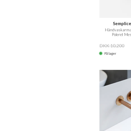
Semplic
Håndvaskarmat
Poleret Me
DKK 10.200
På lager