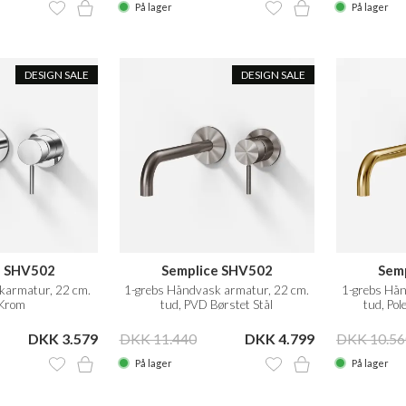
På lager
På lager
DESIGN SALE
DESIGN SALE
e SHV502
Semplice SHV502
Sem
karmatur, 22 cm.
1-grebs Håndvask armatur, 22 cm.
1-grebs Hån
 Krom
tud, PVD Børstet Stål
tud, Po
DKK 3.579
DKK 11.440
DKK 4.799
DKK 10.56
På lager
På lager