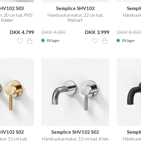
SHV102 S03
Semplice SHV102
Sempl
, 20 cm tud, PVD
Håndvaskarmatur, 22 cm tud,
Håndvask
 Kobber
Matsort
DKK 4.799
DKK 9.350
DKK 3.999
DKK 9.350
På lager
På lager
SHV102 S02
Semplice SHV102 S02
Sempl
ur 15 cm tud,
Håndvaskarmatur, 15 cm tud, Krom
Håndvask