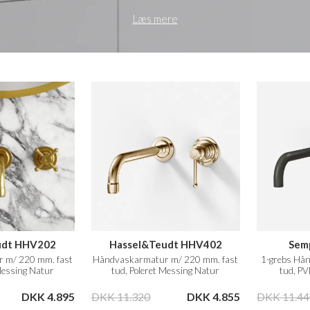
Læs mere
udt HHV202
Hassel&Teudt HHV402
Sem
 m/ 220 mm. fast
Håndvaskarmatur m/ 220 mm. fast
1-grebs Hån
Messing Natur
tud, Poleret Messing Natur
tud, P
DKK 4.895
DKK 11.320
DKK 4.855
DKK 11.44