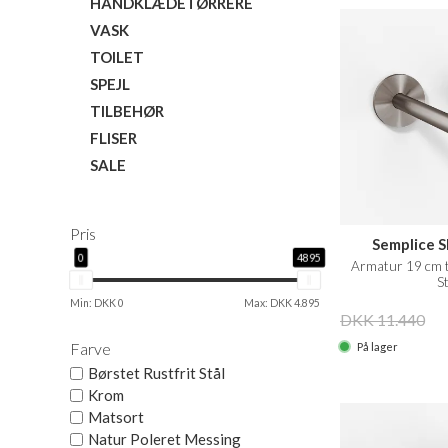
HÅNDKLÆDETØRRERE
VASK
TOILET
SPEJL
TILBEHØR
FLISER
SALE
Pris
Semplice 
0
4895
Armatur 19 cm t
St
Min: DKK 0
Max: DKK 4.895
DKK 11.440
Farve
På lager
Børstet Rustfrit Stål
Krom
Matsort
Natur Poleret Messing