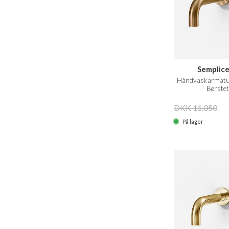
Semplic
Håndvaskarmatur
Børstet
DKK 11.050
På lager