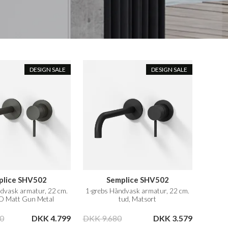
DESIGN SALE
DESIGN SALE
plice SHV502
Semplice SHV502
dvask armatur, 22 cm.
1-grebs Håndvask armatur, 22 cm.
VD Matt Gun Metal
tud, Matsort
0
DKK 4.799
DKK 9.680
DKK 3.579