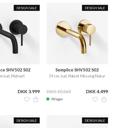
DESIGN SALE
DESIGN SALE
ice SHV502 S02
Semplice SHV502 S02
m tud, Matsort
19 cm. tud, Poleret Messing Natur
DKK 3.999
DKK 10.560
DKK 4.499
På lager
DESIGN SALE
DESIGN SALE