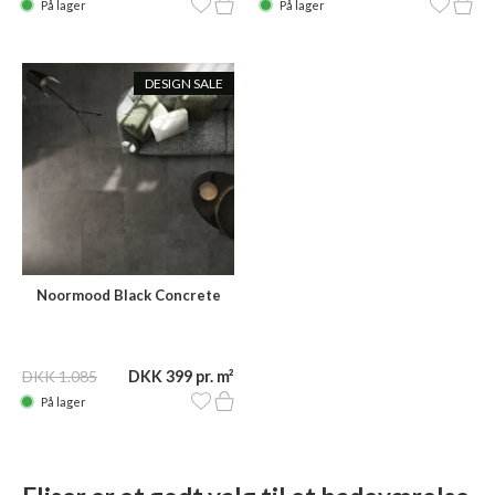
På lager
På lager
DESIGN SALE
Noormood Black Concrete
CHA50N 60x60
DKK 1.085
DKK 399 pr. m²
På lager