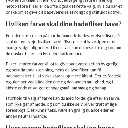
I vores sortiment finder du hovedsageligt store fliser, og
netop store fliser er da ofte også det rette valg, hvis du har et
ønske om at give dit badeværelse et roligt og stilfuldt udtryk.
Hvilken farve skal dine badefliser have?
Foruden størrelsen på dine kommende badeværelsesfliser, så
skal du overveje, hvilken farve fliserne skal have. Igen er der
mange valgmuligheder. Til en start kan du beslutte dig for, om
du ønsker fliser i en lys eller mørk nuance.
Fliser i mørke farver vil ofte give badeværelset en hyggelig
og beroligende stemning, mens de lyse fliser kan få
badeværelset til at virke større og mere åbent. Der er fordele
og ulemper ved både den ene og den anden mulighed, og i
sidste ende er valget et spørgsmål om smag og behag.
I forhold til valg af farve kan du med fordel gå efter en farve,
som ikke går af mode, og som du ikke selv bliver træt af lige
foreløbigt. Det kunne f.eks. være en grålig nuance eller en
anden neutral nuance.
Hvor mange badefliser skal jeg bruge