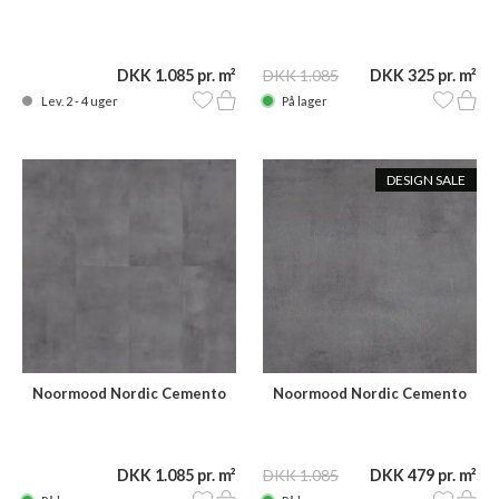
BEI07 120x60
BEI07 120x15
DKK 1.085 pr. m²
DKK 1.085
DKK 325 pr. m²
Lev. 2 - 4 uger
På lager
DESIGN SALE
Noormood Nordic Cemento
Noormood Nordic Cemento
GPH09 120x60
GPH09 60x60
DKK 1.085 pr. m²
DKK 1.085
DKK 479 pr. m²