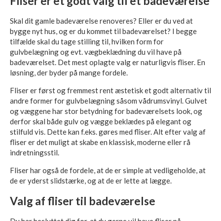
Fliser er et godt valg til et badeværelse
Skal dit gamle badeværelse renoveres? Eller er du ved at
bygge nyt hus, og er du kommet til badeværelset? I begge
tilfælde skal du tage stilling til, hvilken form for
gulvbelægning og evt. vægbeklædning du vil have på
badeværelset. Det mest oplagte valg er naturligvis fliser. En
løsning, der byder på mange fordele.
Fliser er først og fremmest rent æstetisk et godt alternativ til
andre former for gulvbelægning såsom vådrumsvinyl. Gulvet
og væggene har stor betydning for badeværelsets look, og
derfor skal både gulv og vægge beklædes på elegant og
stilfuld vis. Dette kan f.eks. gøres med fliser. Alt efter valg af
fliser er det muligt at skabe en klassisk, moderne eller rå
indretningsstil.
Fliser har også de fordele, at de er simple at vedligeholde, at
de er yderst slidstærke, og at de er lette at lægge.
Valg af fliser til badeværelse