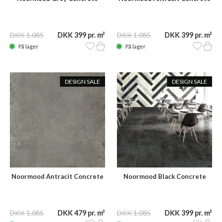
SIL48N 120x60
GRY49N 120x60
DKK 1.085
DKK 399 pr. m²
DKK 1.085
DKK 399 pr. m²
På lager
På lager
DESIGN SALE
DESIGN SALE
Noormood Antracit Concrete
Noormood Black Concrete
GRY49N 60x60
CHA50N 120x60
DKK 1.085
DKK 479 pr. m²
DKK 1.085
DKK 399 pr. m²