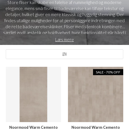
Store fliser kan skabe en følelse af rummelighed og moderne
elegance, mens små fliser til badeværelse kan tilføje tekstur og
detaljer, hvilket giver en mere klassisk og hyggelig stemning. Der
findes utallige muligheder for at personliggøre indretningen med
de rette badeværelsesklinker. Fliser med stenlook kombinerer
særligt godt æstetik og holdbarhed, hvor funktionalitet går hånd i
hånd med design .
Læs mere
SALE - 70% OFF
Noormood Warm Cemento
Noormood Warm Cemento