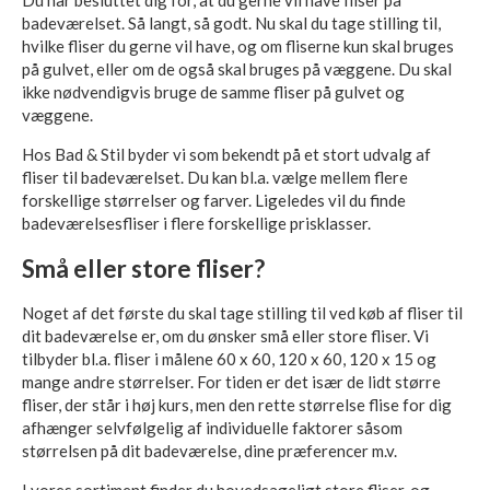
Du har besluttet dig for, at du gerne vil have fliser på
badeværelset. Så langt, så godt. Nu skal du tage stilling til,
hvilke fliser du gerne vil have, og om fliserne kun skal bruges
på gulvet, eller om de også skal bruges på væggene. Du skal
ikke nødvendigvis bruge de samme fliser på gulvet og
væggene.
Hos Bad & Stil byder vi som bekendt på et stort udvalg af
fliser til badeværelset. Du kan bl.a. vælge mellem flere
forskellige størrelser og farver. Ligeledes vil du finde
badeværelsesfliser i flere forskellige prisklasser.
Små eller store fliser?
Noget af det første du skal tage stilling til ved køb af fliser til
dit badeværelse er, om du ønsker små eller store fliser. Vi
tilbyder bl.a. fliser i målene 60 x 60, 120 x 60, 120 x 15 og
mange andre størrelser. For tiden er det især de lidt større
fliser, der står i høj kurs, men den rette størrelse flise for dig
afhænger selvfølgelig af individuelle faktorer såsom
størrelsen på dit badeværelse, dine præferencer m.v.