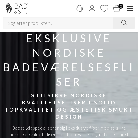
0
EKSKLUSIVE
NORDISKE
BADEVÆRELSESFLI
SER
STILSIKRE NORDISKE
KVALITETSFLISER I SOLID
TOPKVALITET OG ÆSTETISK SMUKT
DESIGN
Badstil.dk specialiserer sig i eksklusive fliser med stilsikre
nordiske kvalitetsfliser i solid topkvalitet og æstetisk smukt