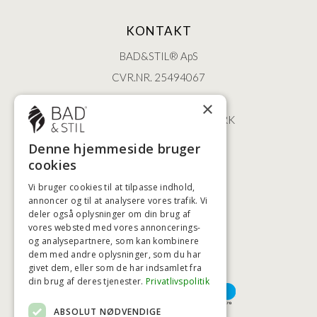
KONTAKT
BAD&STIL® ApS
CVR.NR. 25494067
ØSTERBROGADE 202
×
2100 KØBENHAVN • DANMARK
+45 3920 5084
Denne hjemmeside bruger
BADSTIL@BADSTIL.DK
cookies
Vi bruger cookies til at tilpasse indhold,
annoncer og til at analysere vores trafik. Vi
deler også oplysninger om din brug af
HØJESTE KREDITVÆRDIGHED
vores websted med vores annoncerings-
og analysepartnere, som kan kombinere
dem med andre oplysninger, som du har
givet dem, eller som de har indsamlet fra
BETALINGSMULIGHEDER
din brug af deres tjenester.
Privatlivspolitik
ABSOLUT NØDVENDIGE