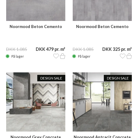
Noormood Beton Cemento
Noormood Beton Cemento
STE08 60x60
STE08 120x15
DKK 1.085
DKK 479 pr. m²
DKK 1.085
DKK 325 pr. m²
På lager
På lager
DESIGN SALE
DESIGN SALE
Noormood Grey Concrete
Noormood Antracit Concrete