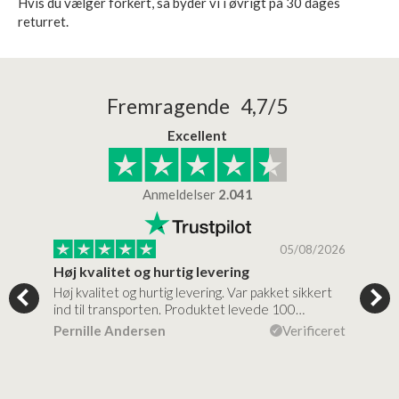
Hvis du vælger forkert, så byder vi i øvrigt på 30 dages
returret.
Fremragende 4,7/5
Excellent
Anmeldelser
2.041
/2026
05/08/2026
Høj kvalitet og hurtig levering
Mege
tigt,
Høj kvalitet og hurtig levering. Var pakket sikkert
Prod
ind til transporten. Produktet levede 100…
kval
efte
ceret
Pernille Andersen
Verificeret
Ann