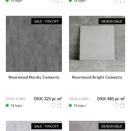
På lager
På lager
SALE - 70% OFF
DESIGN SALE
Noormood Nordic Cemento
Noormood Bright Cemento
GPH09 120x15
SNW06 60x60
DKK 1.085
DKK 325 pr. m²
DKK 1.085
DKK 485 pr. m²
På lager
På lager
SALE - 70% OFF
DESIGN SALE