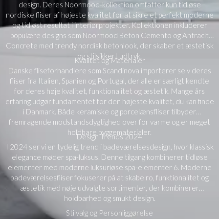
design. Deres Noormood-kollektion omfatter kun tidløse
nordiske fliser af højeste kvalitet for at sikre et perfekt moderne
og tidløst resultat i interiørprojekter. Kollektionen inkluderer
populære designs som Noormood Beton Cemento og Antracit
Concrete med trendy nordisk betonlook, der skaber et æstetisk
og stilsikkert udtryk.
Kvalitet og Materialer
Danske fliseforhandlere som Scandinova importerer selv deres
fliser fra Italien, Spanien og Portugal, der alle er særligt kendte
for deres høje kvalitet, funktionalitet og æstetik. Mange års
erfaring udgør fundamentet for den højeste kvalitet, du kan finde
i Danmark. Både keramiske og porcelænsfliser tilbyder
fremragende modstandsdygtighed over for varme og er meget
holdbare byggematerialer.
Design Trends 2024
I 2024 ser vi en tydelig trend i badeværelsesdesign, hvor klassisk
elegance møder spa-luksus. Denne tilgang kombinerer tidløse
elementer med moderne luksuriøse spa-elementer 6. Moderne
badeværelsesfliser fokuserer på at skabe ro, funktionalitet og
æstetik med nøje udvalgte sortimenter, der kombinerer
holdbarhed og smukt design.
Stilvalg og Personliggørelse