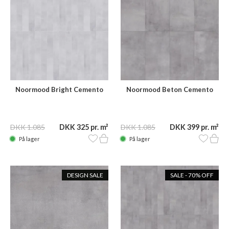
Noormood Bright Cemento
Noormood Beton Cemento
SNW06 120x15
STE08 120x60
DKK 1.085
DKK 325 pr. m²
DKK 1.085
DKK 399 pr. m²
På lager
På lager
DESIGN SALE
SALE - 70% OFF