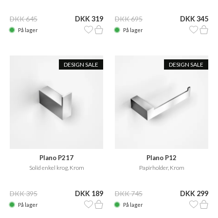
DKK 645
DKK 319
DKK 695
DKK 345
På lager
På lager
DESIGN SALE
DESIGN SALE
Plano P217
Plano P12
Solid enkel krog, Krom
Papirholder, Krom
DKK 395
DKK 189
DKK 745
DKK 299
På lager
På lager