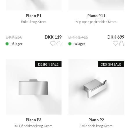
Plano P1
Plano P11
Enkel krog, Krom
Vip-open papirholder, Krom
DKK 250
DKK 119
DKK 1.415
DKK 699
På lager
På lager
DESIGN SALE
DESIGN SALE
Plano P3
Plano P2
XL Håndklædekrog, Krom
Solid dobb. krog, Krom