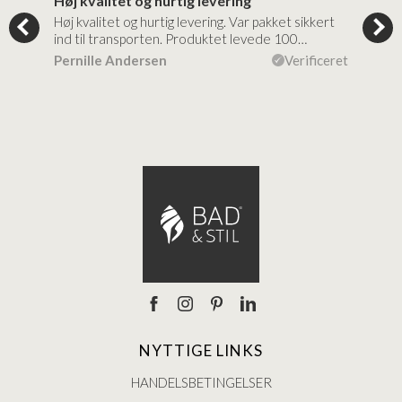
Høj kvalitet og hurtig levering
Mege
tigt,
Høj kvalitet og hurtig levering. Var pakket sikkert
Prod
ind til transporten. Produktet levede 100…
kval
efte
ceret
Pernille Andersen
Verificeret
Ann
NYTTIGE LINKS
HANDELSBETINGELSER