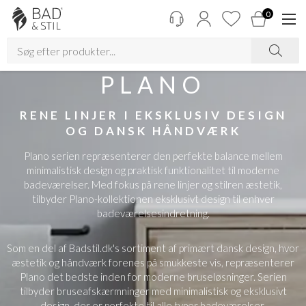
0
PLANO
RENE LINJER I EKSKLUSIV DESIGN
OG DANSK HÅNDVÆRK
Plano serien repræsenterer den perfekte balance mellem
minimalistisk design og praktisk funktionalitet til moderne
badeværelser. Med fokus på rene linjer og stilren æstetik,
tilbyder Plano-kollektionen eksklusivt design til enhver
badeværelsesindretning.
Som en del af Badstil.dk's sortiment af primært dansk design, hvor
æstetik og håndværk forenes på smukkeste vis, repræsenterer
Plano det bedste inden for moderne bruseløsninger. Serien
tilbyder bruseafskærmninger med minimalistisk og eksklusivt
design, der er perfekte til alle typer badeværelser.