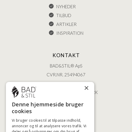
NYHEDER
TILBUD
ARTIKLER
INSPIRATION
KONTAKT
BAD&STIL® ApS
CVR.NR. 25494067
ØSTERBROGADE 202
×
2100 KØBENHAVN • DANMARK
+45 3920 5084
Denne hjemmeside bruger
BADSTIL@BADSTIL.DK
cookies
Vi bruger cookies til at tilpasse indhold,
annoncer og til at analysere vores trafik. Vi
deler også oplysninger om din brug af
HØJESTE KREDITVÆRDIGHED