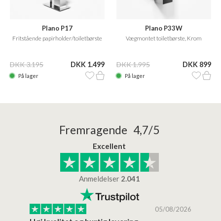
Plano P17
Plano P33W
Fritstående papirholder/toiletbørste
Vægmontet toiletbørste, Krom
DKK 3.195
DKK 1.499
DKK 1.995
DKK 899
På lager
På lager
Fremragende 4,7/5
Excellent
Anmeldelser
2.041
/2026
05/08/2026