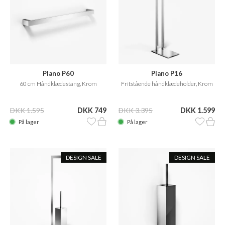
Plano P60
Plano P16
60 cm Håndklædestang, Krom
Fritstående håndklædeholder, Krom
DKK 1.595
DKK 749
DKK 3.395
DKK 1.599
På lager
På lager
DESIGN SALE
DESIGN SALE