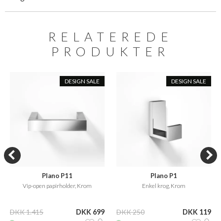
RELATEREDE
PRODUKTER
DESIGN SALE
DESIGN SALE
Plano P11
Plano P1
Vip-open papirholder, Krom
Enkel krog, Krom
DKK 1.415
DKK 699
DKK 250
DKK 119