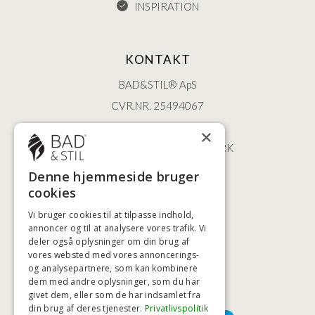
INSPIRATION
KONTAKT
BAD&STIL® ApS
CVR.NR. 25494067
ØSTERBROGADE 202
×
2100 KØBENHAVN • DANMARK
+45 3920 5084
Denne hjemmeside bruger
BADSTIL@BADSTIL.DK
cookies
Vi bruger cookies til at tilpasse indhold,
annoncer og til at analysere vores trafik. Vi
deler også oplysninger om din brug af
HØJESTE KREDITVÆRDIGHED
vores websted med vores annoncerings-
og analysepartnere, som kan kombinere
dem med andre oplysninger, som du har
givet dem, eller som de har indsamlet fra
BETALINGSMULIGHEDER
din brug af deres tjenester.
Privatlivspolitik