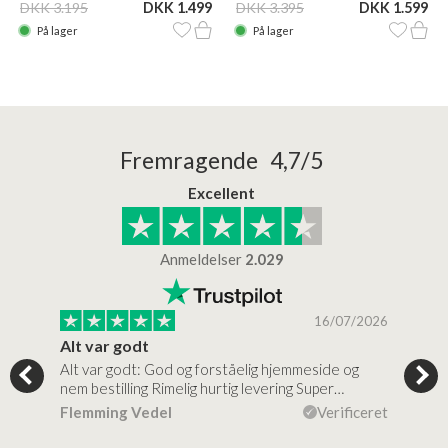
DKK 3.195
DKK 1.499
DKK 3.395
DKK 1.599
På lager
På lager
Fremragende 4,7/5
Excellent
Anmeldelser
2.029
/2026
16/07/2026
Alt var godt
Jeg
Alt var godt: God og forståelig hjemmeside og
Jeg 
 for…
nem bestilling Rimelig hurtig levering Super…
en v
ceret
Flemming Vedel
Verificeret
Lou