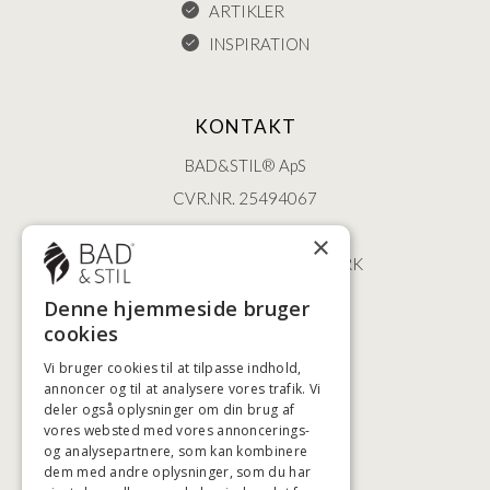
ARTIKLER
INSPIRATION
KONTAKT
BAD&STIL® ApS
CVR.NR. 25494067
ØSTERBROGADE 202
×
2100 KØBENHAVN • DANMARK
+45 3920 5084
Denne hjemmeside bruger
BADSTIL@BADSTIL.DK
cookies
Vi bruger cookies til at tilpasse indhold,
annoncer og til at analysere vores trafik. Vi
deler også oplysninger om din brug af
HØJESTE KREDITVÆRDIGHED
vores websted med vores annoncerings-
og analysepartnere, som kan kombinere
dem med andre oplysninger, som du har