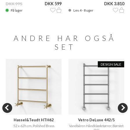
DKK 995
DKK 599
DKK 3.810
På lager
Lev. 4 - 8 uger
ANDRE HAR OGSÅ
SET
DESIGN SALE
Hassel&Teudt HTH62
Vetro DeLuxe 442/5
52 x 62h cm, Polished Brass
Vandbåren Håndklædetørrer, Børstet