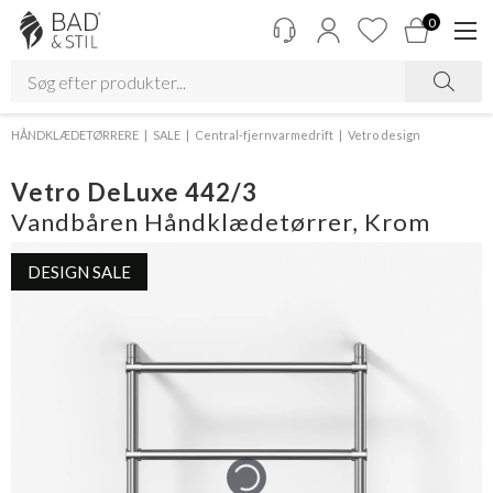
0
HÅNDKLÆDETØRRERE
SALE
Central-fjernvarmedrift
Vetro design
Vetro DeLuxe 442/3
Vandbåren Håndklædetørrer, Krom
DESIGN SALE