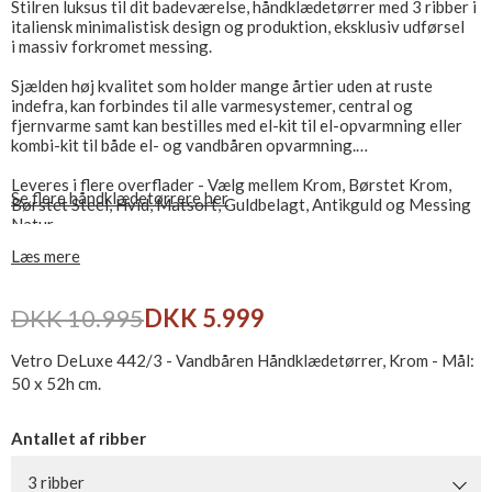
Stilren luksus til dit badeværelse, håndklædetørrer med 3 ribber i
italiensk minimalistisk design og produktion, eksklusiv udførsel
i massiv forkromet messing.
Sjælden høj kvalitet som holder mange årtier uden at ruste
indefra, kan forbindes til alle varmesystemer, central og
fjernvarme samt kan bestilles med el-kit til el-opvarmning eller
kombi-kit til både el- og vandbåren opvarmning.
Leveres i flere overflader - Vælg mellem Krom, Børstet Krom,
Se flere håndklædetørrere her
Børstet Steel, Hvid, Matsort, Guldbelagt, Antikguld og Messing
Natur
Læs mere
Ekskl. ventilsæt, som købes separat - Se relaterede produkter
DKK 10.995
DKK 5.999
Vetro DeLuxe 442/3 - Vandbåren Håndklædetørrer, Krom - Mål:
50 x 52h cm.
Antallet af ribber
3 ribber