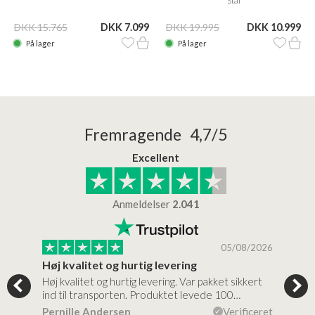
Stål
DKK 15.765
DKK 7.099
DKK 19.995
DKK 10.999
På lager
På lager
Fremragende 4,7/5
Excellent
Anmeldelser
2.041
/2026
05/08/2026
Høj kvalitet og hurtig levering
Mege
tigt,
Høj kvalitet og hurtig levering. Var pakket sikkert
Prod
ind til transporten. Produktet levede 100…
kval
efte
ceret
Pernille Andersen
Verificeret