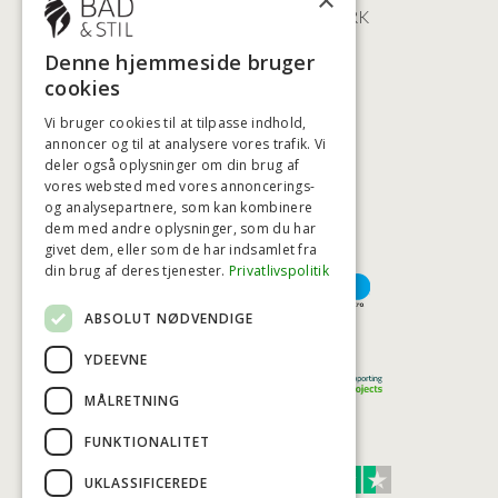
×
2100 KØBENHAVN • DANMARK
+45 3920 5084
Denne hjemmeside bruger
BADSTIL@BADSTIL.DK
cookies
Vi bruger cookies til at tilpasse indhold,
annoncer og til at analysere vores trafik. Vi
deler også oplysninger om din brug af
HØJESTE KREDITVÆRDIGHED
vores websted med vores annoncerings-
og analysepartnere, som kan kombinere
dem med andre oplysninger, som du har
givet dem, eller som de har indsamlet fra
BETALINGSMULIGHEDER
din brug af deres tjenester.
Privatlivspolitik
ABSOLUT NØDVENDIGE
TRYG OG SIKKER E-HANDEL
YDEEVNE
MÅLRETNING
FUNKTIONALITET
TRUST SCORE 4,7
UKLASSIFICEREDE