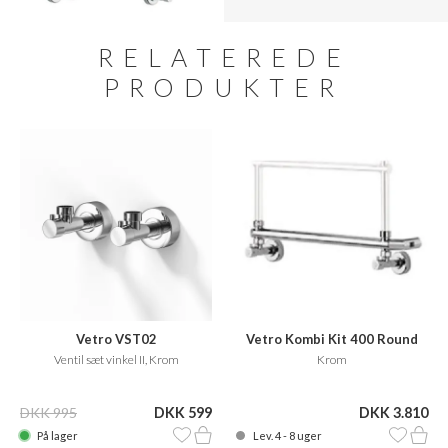
RELATEREDE
PRODUKTER
Vetro VST02
Vetro Kombi Kit 400 Round
Ventil sæt vinkel II, Krom
Krom
DKK 995
DKK 599
DKK 3.810
På lager
Lev. 4 - 8 uger