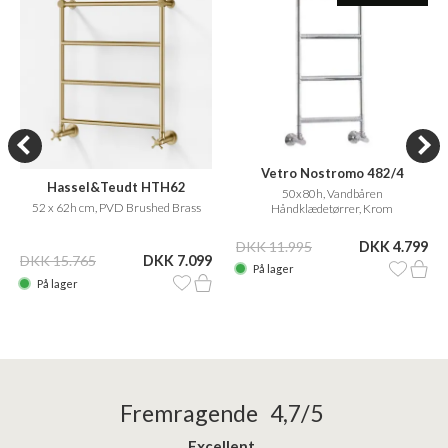
Vetro Nostromo 482/4
Hassel&Teudt HTH62
50x80h, Vandbåren
52 x 62h cm, PVD Brushed Brass
Håndklædetørrer, Krom
DKK 11.995
DKK 4.799
DKK 15.765
DKK 7.099
På lager
På lager
Fremragende 4,7/5
Excellent