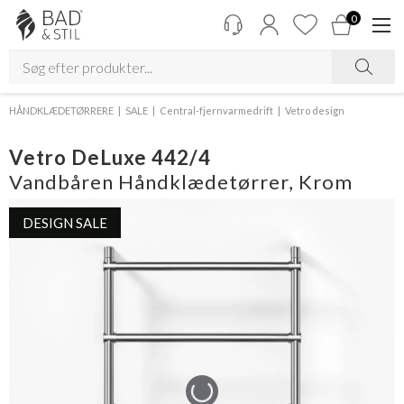
0
HÅNDKLÆDETØRRERE
SALE
Central-fjernvarmedrift
Vetro design
Vetro DeLuxe 442/4
Vandbåren Håndklædetørrer, Krom
DESIGN SALE