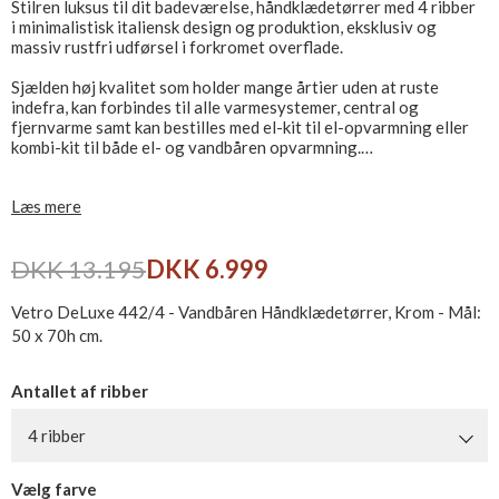
Stilren luksus til dit badeværelse, håndklædetørrer med 4 ribber
i minimalistisk italiensk design og produktion, eksklusiv og
massiv rustfri udførsel i forkromet overflade.
Sjælden høj kvalitet som holder mange årtier uden at ruste
indefra, kan forbindes til alle varmesystemer, central og
fjernvarme samt kan bestilles med el-kit til el-opvarmning eller
kombi-kit til både el- og vandbåren opvarmning.
Leveres i flere overflader - Vælg mellem Krom, Børstet Stål,
Læs mere
Matsort og Poleret Natur Messing.
Ekskl. ventilsæt, som købes separat - Se relaterede produkter
DKK 13.195
DKK 6.999
Find din håndklædevarmer i vores store sortiment
Vetro DeLuxe 442/4 - Vandbåren Håndklædetørrer, Krom - Mål:
50 x 70h cm.
Antallet af ribber
4 ribber
Vælg farve