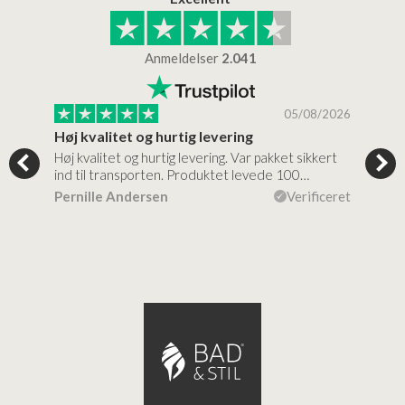
Anmeldelser
2.041
/2026
05/08/2026
Høj kvalitet og hurtig levering
Mege
tigt,
Høj kvalitet og hurtig levering. Var pakket sikkert
Prod
ind til transporten. Produktet levede 100…
kval
efte
ceret
Pernille Andersen
Verificeret
Ann