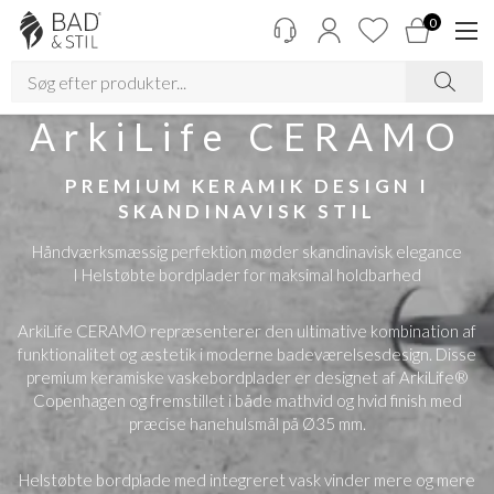
0
ArkiLife CERAMO
PREMIUM KERAMIK DESIGN I
SKANDINAVISK STIL
Håndværksmæssig perfektion møder skandinavisk elegance
I Helstøbte bordplader for maksimal holdbarhed
ArkiLife CERAMO repræsenterer den ultimative kombination af
funktionalitet og æstetik i moderne badeværelsesdesign. Disse
premium keramiske vaskebordplader er designet af ArkiLife®
Copenhagen og fremstillet i både mathvid og hvid finish med
præcise hanehulsmål på Ø35 mm.
Helstøbte bordplade med integreret vask vinder mere og mere