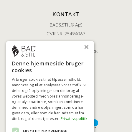
KONTAKT
BAD&STIL® ApS
CVR.NR. 25494067
ØSTERBROGADE 202
×
2100 KØBENHAVN • DANMARK
+45 3920 5084
Denne hjemmeside bruger
BADSTIL@BADSTIL.DK
cookies
Vi bruger cookies til at tilpasse indhold,
annoncer og til at analysere vores trafik. Vi
deler også oplysninger om din brug af
HØJESTE KREDITVÆRDIGHED
vores websted med vores annoncerings-
og analysepartnere, som kan kombinere
dem med andre oplysninger, som du har
givet dem, eller som de har indsamlet fra
BETALINGSMULIGHEDER
din brug af deres tjenester.
Privatlivspolitik
ABSOLUT NØDVENDIGE