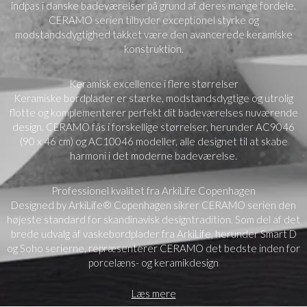
indpas i danske badeværelser på grund af deres mange fordele.
CERAMO serien tilbyder exceptionel styrke og
modstandsdygtighed takket være den avancerede keramiske
konstruktion.
Keramisk excellence i flere størrelser
Keramiske bordplader er stærke, modstandsdygtige og utrolig
flotte og komplementerer perfekt dit badeværelses nuværende
design. CERAMO fås i forskellige størrelser, herunder AC9046
(90 x 46 cm) og AC10046 modeller, alle designet til at skabe
harmoni i det moderne badeværelse.
Professionel kvalitet fra ArkiLife Copenhagen
Designed by ArkiLife® Copenhagen sikrer CERAMO serien den
højeste standard for skandinavisk designtradition. Som del af det
brede udvalg af vaskebordplader fra ArkiLife, herunder Smart D
og Soho serierne, repræsenterer CERAMO det bedste inden for
porcelæns- og keramikdesign
Læs mere