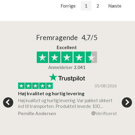
Forrige
1
2
Næste
Fremragende 4,7/5
Excellent
Anmeldelser
2.041
/2026
05/08/2026
Høj kvalitet og hurtig levering
Mege
tigt,
Høj kvalitet og hurtig levering. Var pakket sikkert
Prod
ind til transporten. Produktet levede 100…
kval
efte
ceret
Pernille Andersen
Verificeret
Ann