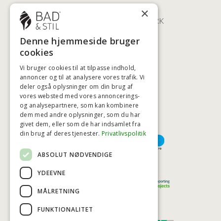
ØSTERBROGADE 202
×
2100 KØBENHAVN • DANMARK
+45 3920 5084
Denne hjemmeside bruger
BADSTIL@BADSTIL.DK
cookies
Vi bruger cookies til at tilpasse indhold,
annoncer og til at analysere vores trafik. Vi
deler også oplysninger om din brug af
HØJESTE KREDITVÆRDIGHED
vores websted med vores annoncerings-
og analysepartnere, som kan kombinere
dem med andre oplysninger, som du har
givet dem, eller som de har indsamlet fra
BETALINGSMULIGHEDER
din brug af deres tjenester.
Privatlivspolitik
ABSOLUT NØDVENDIGE
TRYG OG SIKKER E-HANDEL
YDEEVNE
MÅLRETNING
FUNKTIONALITET
TRUST SCORE 4,7