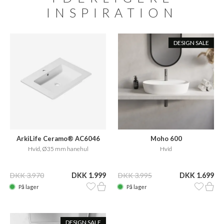
INSPIRATION
DESIGN SALE
ArkiLife Ceramo® AC6046
Moho 600
Hvid, Ø35 mm hanehul
Hvid
DKK 3.970
DKK 1.999
DKK 3.995
DKK 1.699
På lager
På lager
DESIGN SALE