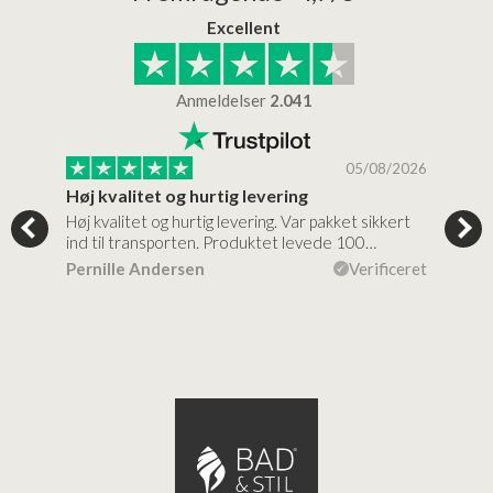
Excellent
Anmeldelser
2.041
/2026
05/08/2026
Høj kvalitet og hurtig levering
Mege
tigt,
Høj kvalitet og hurtig levering. Var pakket sikkert
Prod
ind til transporten. Produktet levede 100…
kval
efte
ceret
Pernille Andersen
Verificeret
Ann