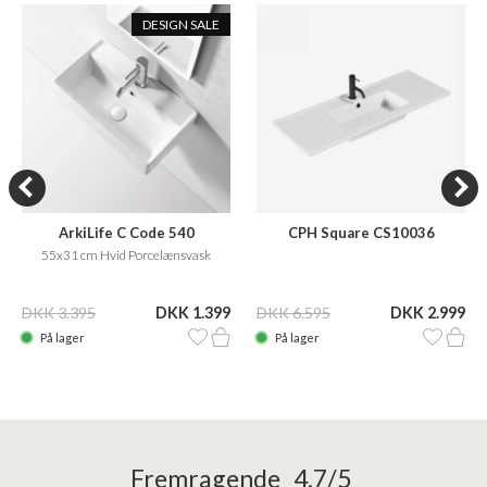
DESIGN SALE
ArkiLife C Code 540
CPH Square CS10036
55x31 cm Hvid Porcelænsvask
DKK 3.395
DKK 1.399
DKK 6.595
DKK 2.999
På lager
På lager
Fremragende 4,7/5