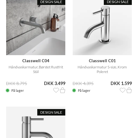
DESIGN SALE
DESIGN SALE
Classwell C04
Classwell C01
Håndvaskarmatur, Børstet Rustfrit
Håndvaskarmatur S-size, Krom
Stål
Poleret
DKK 8.795
DKK 3.499
DKK 4.395
DKK 1.599
På lager
På lager
DESIGN SALE