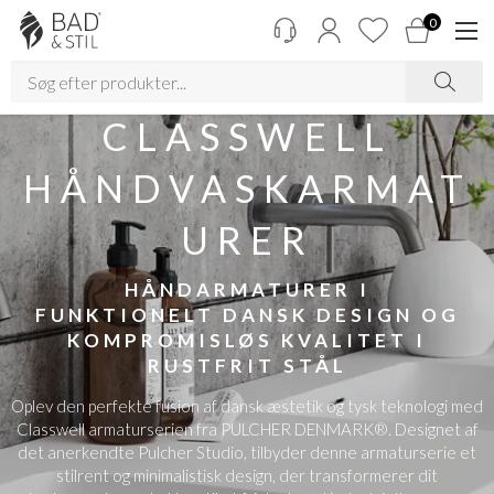
0
CLASSWELL
HÅNDVASKARMAT
URER
HÅNDARMATURER I
FUNKTIONELT DANSK DESIGN OG
KOMPROMISLØS KVALITET I
RUSTFRIT STÅL
Oplev den perfekte fusion af dansk æstetik og tysk teknologi med
Classwell armaturserien fra PULCHER DENMARK®. Designet af
det anerkendte Pulcher Studio, tilbyder denne armaturserie et
stilrent og minimalistisk design, der transformerer dit