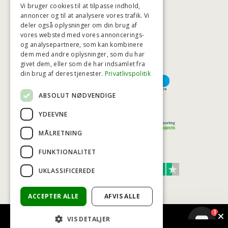
Vi bruger cookies til at tilpasse indhold,
annoncer og til at analysere vores trafik. Vi
deler også oplysninger om din brug af
HØJESTE KREDITVÆRDIGHED
vores websted med vores annoncerings-
og analysepartnere, som kan kombinere
dem med andre oplysninger, som du har
givet dem, eller som de har indsamlet fra
BETALINGSMULIGHEDER
din brug af deres tjenester.
Privatlivspolitik
ABSOLUT NØDVENDIGE
TRYG OG SIKKER E-HANDEL
YDEEVNE
MÅLRETNING
FUNKTIONALITET
TRUST SCORE 4,7
UKLASSIFICEREDE
Excellent
ACCEPTER ALLE
AFVIS ALLE
1
VIS DETALJER
© COPYRIGHT - BAD&STIL® ApS 2026