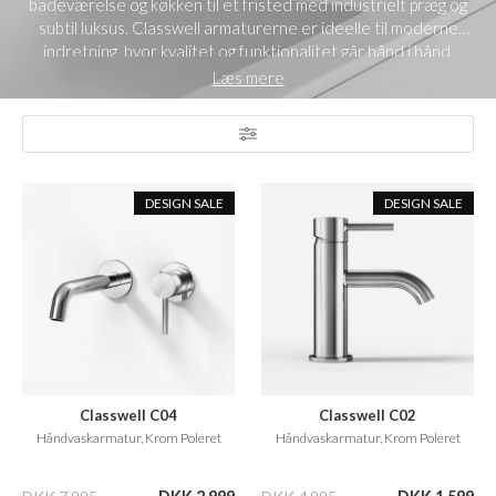
badeværelse og køkken til et fristed med industrielt præg og
subtil luksus. Classwell armaturerne er ideelle til moderne
indretning, hvor kvalitet og funktionalitet går hånd i hånd.
Læs mere
DESIGN SALE
DESIGN SALE
Classwell C04
Classwell C02
Håndvaskarmatur, Krom Poleret
Håndvaskarmatur, Krom Poleret