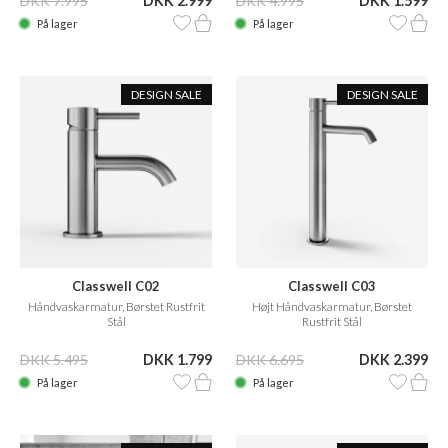
DKK 7.995
DKK 2.999
DKK 4.995
DKK 1.599
På lager
På lager
DESIGN SALE
DESIGN SALE
Classwell C02
Classwell C03
Håndvaskarmatur, Børstet Rustfrit
Højt Håndvaskarmatur, Børstet
Stål
Rustfrit Stål
DKK 5.495
DKK 1.799
DKK 6.695
DKK 2.399
På lager
På lager