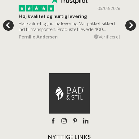
/2026
05/08/2026
Høj kvalitet og hurtig levering
Mege
tigt,
Høj kvalitet og hurtig levering. Var pakket sikkert
Prod
ind til transporten. Produktet levede 100…
kval
efte
ceret
Pernille Andersen
Verificeret
Ann
NYTTIGE LINKS