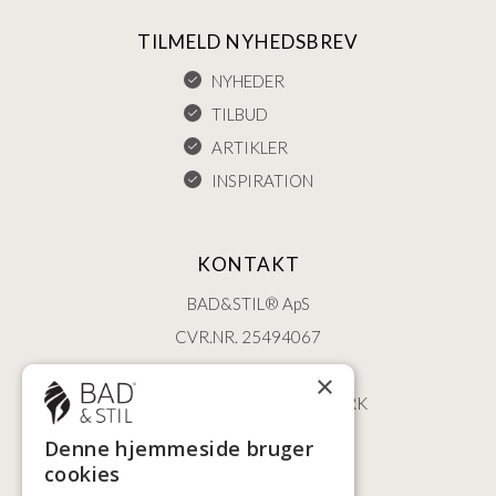
TILMELD NYHEDSBREV
NYHEDER
TILBUD
ARTIKLER
INSPIRATION
KONTAKT
BAD&STIL® ApS
CVR.NR. 25494067
ØSTERBROGADE 202
×
2100 KØBENHAVN • DANMARK
+45 3920 5084
Denne hjemmeside bruger
BADSTIL@BADSTIL.DK
cookies