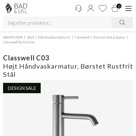
0
ARMATURER
SALE
Håndvaskarmaturer
Classwell
Borstet stal armatur
Classwell by Pulcher
Classwell C03
Højt Håndvaskarmatur, Børstet Rustfrit
Stål
DESIGN SALE