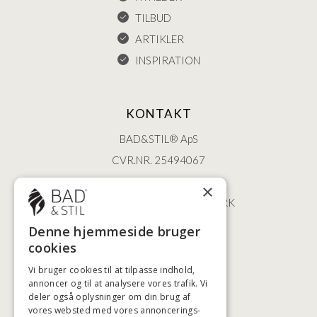
TILBUD
ARTIKLER
INSPIRATION
KONTAKT
BAD&STIL® ApS
CVR.NR. 25494067
ØSTERBROGADE 202
×
2100 KØBENHAVN • DANMARK
+45 3920 5084
Denne hjemmeside bruger
BADSTIL@BADSTIL.DK
cookies
Vi bruger cookies til at tilpasse indhold,
annoncer og til at analysere vores trafik. Vi
deler også oplysninger om din brug af
HØJESTE KREDITVÆRDIGHED
vores websted med vores annoncerings-