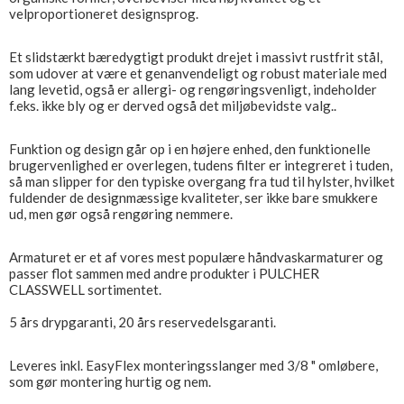
velproportioneret designsprog.
Et slidstærkt bæredygtigt produkt drejet i massivt rustfrit stål,
som udover at være et genanvendeligt og robust materiale med
lang levetid, også er allergi- og rengøringsvenligt, indeholder
f.eks. ikke bly og er derved også det miljøbevidste valg..
Funktion og design går op i en højere enhed, den funktionelle
brugervenlighed er overlegen, tudens filter er integreret i tuden,
så man slipper for den typiske overgang fra tud til hylster, hvilket
fuldender de designmæssige kvaliteter, ser ikke bare smukkere
ud, men gør også rengøring nemmere.
Armaturet er et af vores mest populære håndvaskarmaturer og
passer flot sammen med andre produkter i PULCHER
CLASSWELL sortimentet.
5 års drypgaranti, 20 års reservedelsgaranti.
Leveres inkl. EasyFlex monteringsslanger med 3/8 " omløbere,
som gør montering hurtig og nem.