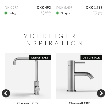
DKK 980
DKK 492
DKK 5.495
DKK 1.799
På lager
På lager
YDERLIGERE
INSPIRATION
DESIGN SALE
DESIGN SALE
Classwell C05
Classwell C02