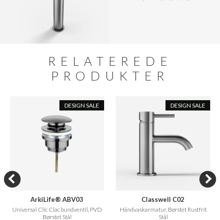
RELATEREDE
PRODUKTER
DESIGN SALE
DESIGN SALE
ArkiLife® ABV03
Classwell C02
Universal Clic Clac bundventil, PVD
Håndvaskarmatur, Børstet Rustfrit
Børstet Stål
Stål