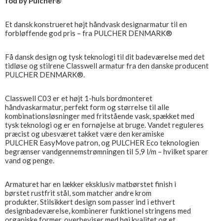
fod by Pulcher®
Et dansk konstrueret højt håndvask designarmatur til en
forbløffende god pris – fra PULCHER DENMARK®
Få dansk design og tysk teknologi til dit badeværelse med det
tidløse og stilrene Classwell armatur fra den danske producent
PULCHER DENMARK®.
Classwell C03 er et højt 1-huls bordmonteret
håndvaskarmatur, perfekt form og størrelse til alle
kombinationsløsninger med fritstående vask, spækket med
tysk teknologi og er en fornøjelse at bruge. Vandet reguleres
præcist og ubesværet takket være den keramiske
PULCHER EasyMove patron, og PULCHER Eco teknologien
begrænser vandgennemstrømningen til 5,9 l/m – hvilket sparer
vand og penge.
Armaturet har en lækker eksklusiv matbørstet finish i
børstet rustfrit stål, som matcher andre krom
produkter. Stilsikkert design som passer ind i ethvert
designbadeværelse, kombinerer funktionel stringens med
organiske former, overbeviser med høj kvalitet og et