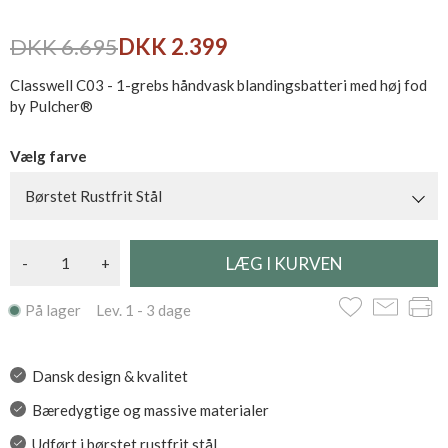
DKK 6.695
DKK 2.399
Classwell C03 - 1-grebs håndvask blandingsbatteri med høj fod
by Pulcher®
Vælg farve
Børstet Rustfrit Stål
-
+
På lager Lev. 1 - 3 dage
Dansk design & kvalitet
Bæredygtige og massive materialer
Udført i børstet rustfrit stål