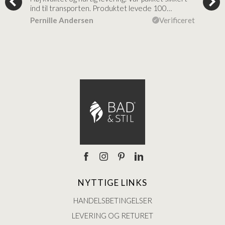
ind til transporten. Produktet levede 100…
kval
efte
ceret
Pernille Andersen
Verificeret
Ann
NYTTIGE LINKS
HANDELSBETINGELSER
LEVERING OG RETURET