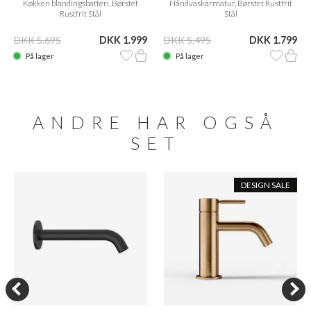
Køkken blandingsbatteri, Børstet
Håndvaskarmatur, Børstet Rustfrit
Rustfrit Stål
Stål
DKK 5.695
DKK 1.999
DKK 5.495
DKK 1.799
På lager
På lager
ANDRE HAR OGSÅ
SET
DESIGN SALE