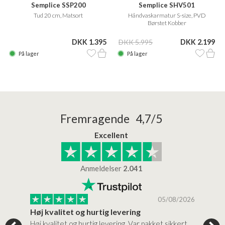
Semplice SSP200
Semplice SHV501
Tud 20 cm, Matsort
Håndvaskarmatur S-size, PVD
Børstet Kobber
DKK 1.395
DKK 5.995
DKK 2.199
På lager
På lager
Fremragende 4,7/5
Excellent
Anmeldelser
2.041
/2026
05/08/2026
Høj kvalitet og hurtig levering
Mege
tigt,
Høj kvalitet og hurtig levering. Var pakket sikkert
Prod