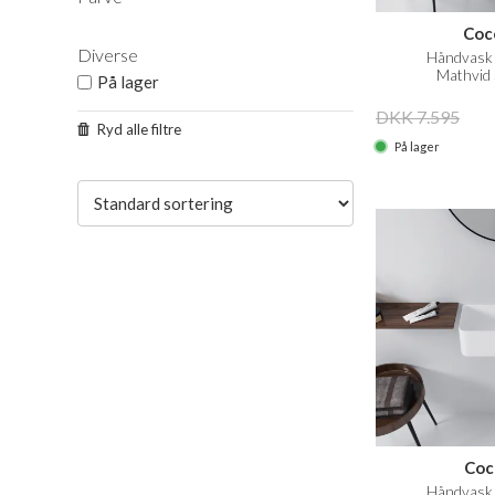
Coc
Diverse
Håndvask 
Mathvid 
På lager
DKK 7.595
Ryd alle filtre
På lager
Coc
Håndvask 