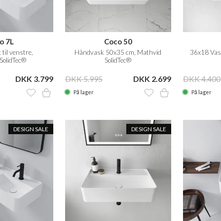
o 7L
Coco 50
til venstre,
Håndvask 50x35 cm, Mathvid
36x18 Vask
SolidTec®
SolidTec®
DKK 3.799
DKK 5.995
DKK 2.699
DKK 4.400
På lager
På lager
DESIGN SALE
DESIGN SALE