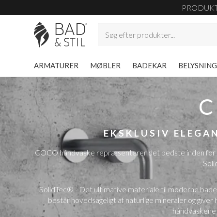
PRODUK
ARMATURER
MØBLER
BADEKAR
BELYSNIN
C
EKSKLUSIV ELEGA
COCO håndvaske repræsenterer det bedste inden for da
Soli
SolidTec® - Det ultimative materiale til moderne bade
består hovedsageligt af naturlige mineraler og give
håndvaskene e