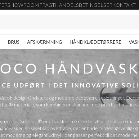
TER
SHOWROOM
FRAGT
HANDELSBETINGELSER
KONTAKT
G
BRUS
AFSKÆRMNING
HÅNDKLÆDETØRRERE
VAS
OCO HÅNDVAS
NCE UDFØRT I DET INNOVATIVE SOL
nsk designhåndværk og moderne badeværelsesløsninger. Denne eks
dTec® materiale, som kombinerer skønhed med praktisk funktional
værelser SolidTec® er et lækkert og eksklusivt solid surface mat
r håndvasken en silkeblød overflade, der er både rengøringsvenlig 
t moderne og elegant udtryk, der passer perfekt til det modern