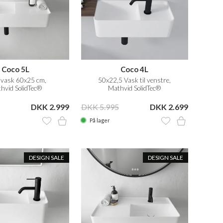
Coco 5L
Coco 4L
vask 60x25 cm,
50x22,5 Vask til venstre,
hvid SolidTec®
Mathvid SolidTec®
DKK 2.999
DKK 5.995
DKK 2.699
På lager
DESIGN SALE
DESIGN SALE