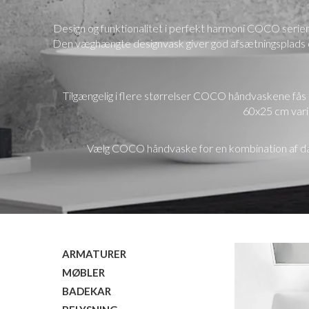
Design og funktionalitet i perfekt harmoni COCO serien
Den væghængte designvask giver god afsætningsplads og
Tilgængelig i flere størrelser COCO håndvaskene fås 
60x25 cm vari
Vælg COCO håndvaske for en kombination af dans
ARMATURER
MØBLER
BADEKAR