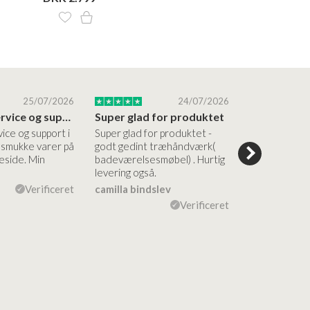
25/07/2026
24/07/2026
Altid god service og support i forhold…
Super glad for produktet
Alt var god
vice og support i
Super glad for produktet -
Alt var godt:
e smukke varer på
godt gedint træhåndværk(
forståelig h
side. Min
badeværelsesmøbel) . Hurtig
nem bestilling
levering også.
levering Sup
Verificeret
camilla bindslev
Flemming V
Verificeret