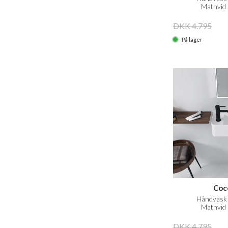
Mathvid 
DKK 4.795
På lager
Coc
Håndvask 
Mathvid 
DKK 4.795