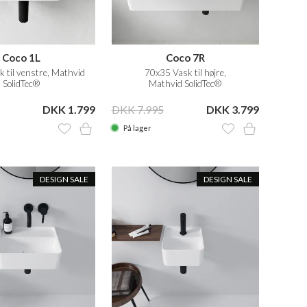
Coco 1L
Coco 7R
 til venstre, Mathvid
70x35 Vask til højre,
SolidTec®
Mathvid SolidTec®
DKK 1.799
DKK 7.995
DKK 3.799
På lager
DESIGN SALE
DESIGN SALE