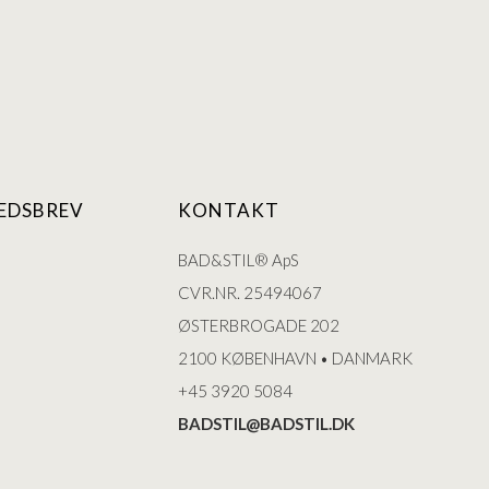
EDSBREV
KONTAKT
BAD&STIL® ApS
CVR.NR. 25494067
ØSTERBROGADE 202
2100 KØBENHAVN • DANMARK
+45 3920 5084
BADSTIL@BADSTIL.DK