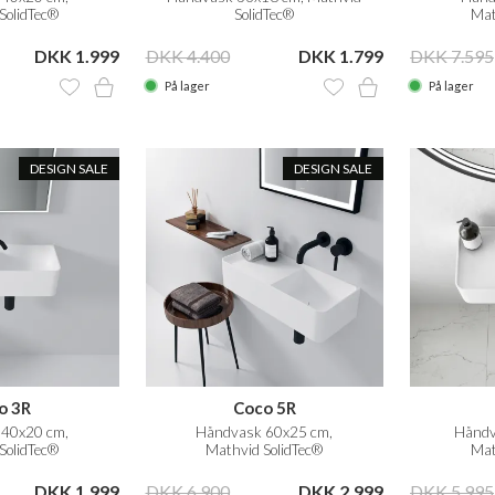
SolidTec®
SolidTec®
Mat
DKK 1.999
DKK 4.400
DKK 1.799
DKK 7.595
På lager
På lager
DESIGN SALE
DESIGN SALE
o 3R
Coco 5R
40x20 cm,
Håndvask 60x25 cm,
Håndv
SolidTec®
Mathvid SolidTec®
Mat
DKK 1.999
DKK 6.900
DKK 2.999
DKK 5.995