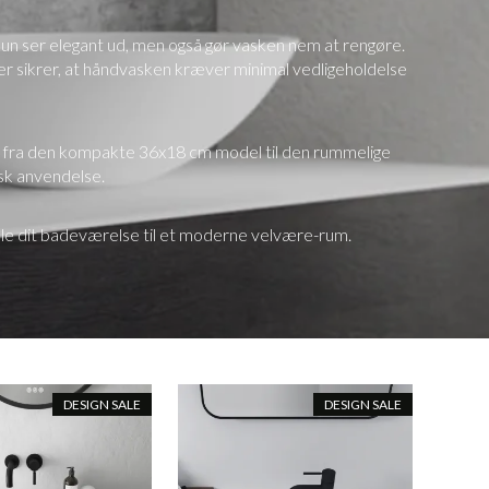
kun ser elegant ud, men også gør vasken nem at rengøre.
r sikrer, at håndvasken kræver minimal vedligeholdelse
g - fra den kompakte 36x18 cm model til den rummelige
sk anvendelse.
dle dit badeværelse til et moderne velvære-rum.
DESIGN SALE
DESIGN SALE