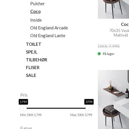
Pulcher
Coco
Inside
Coc
Old England Arcade
70x35 Vask 
Old England Lante
Mathvid 
TOILET
DKK 7.995
SPEJL
På lager
TILBEHØR
FLISER
SALE
Pris
1799
3799
Min: DKK 1.799
Max: DKK 3.799
Farve