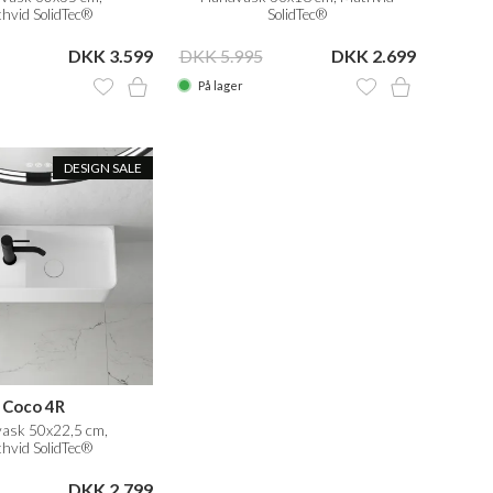
hvid SolidTec®
SolidTec®
DKK 3.599
DKK 5.995
DKK 2.699
På lager
DESIGN SALE
Coco 4R
ask 50x22,5 cm,
hvid SolidTec®
DKK 2.799