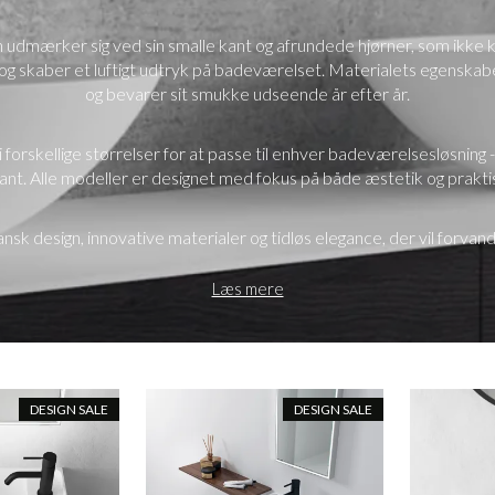
 udmærker sig ved sin smalle kant og afrundede hjørner, som ikke 
 skaber et luftigt udtryk på badeværelset. Materialets egenskabe
og bevarer sit smukke udseende år efter år.
i forskellige størrelser for at passe til enhver badeværelsesløsnin
ant. Alle modeller er designet med fokus på både æstetik og prakti
k design, innovative materialer og tidløs elegance, der vil forvan
Læs mere
DESIGN SALE
DESIGN SALE