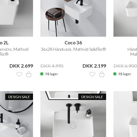
o 2L
Coco 36
venstre, Mathvid
36x28 Håndvask, Mathvid SolidTec®
Hånd
dTec®
Mat
DKK 2.699
DKK 4.995
DKK 2.199
DKK 6.900
På lager
På lager
DESIGN SALE
DESIGN SALE