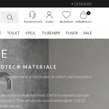
DENMARK
0
Kundeservice
Konto
ønskeliste
Indkøbskurv
K
TOILET
SPEJL
TILBEHØR
FLISER
SALE
KE
IDTEC® MATERIALE
klusive serie af håndvaske er udført i det innovative
itet.
eriale med en smuk mat finish. Dette kompositmateriale
og slidstærk. Den ultratynde konstruktion giver COCO
e badeværelse.