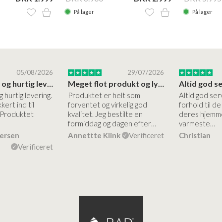
På lager
På lager
05/08/2026
29/07/2026
Høj kvalitet og hurtig levering
Meget flot produkt og lynhurtigt levering
g hurtig levering.
Produktet er helt som
Altid god ser
kert ind til
forventet og virkelig god
forhold til d
 Produktet
kvalitet. Jeg bestilte en
deres hjemme
formiddag og dagen efter…
varmeste…
dersen
Annettte Klink
Verificeret
Christian
Verificeret