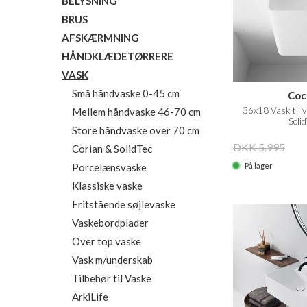
BELYSNING
BRUS
AFSKÆRMNING
HÅNDKLÆDETØRRERE
VASK
Små håndvaske 0-45 cm
Coc
36x18 Vask til 
Mellem håndvaske 46-70 cm
Soli
Store håndvaske over 70 cm
DKK 5.995
Corian & SolidTec
På lager
Porcelænsvaske
Klassiske vaske
Fritstående søjlevaske
Vaskebordplader
Over top vaske
Vask m/underskab
Tilbehør til Vaske
ArkiLife