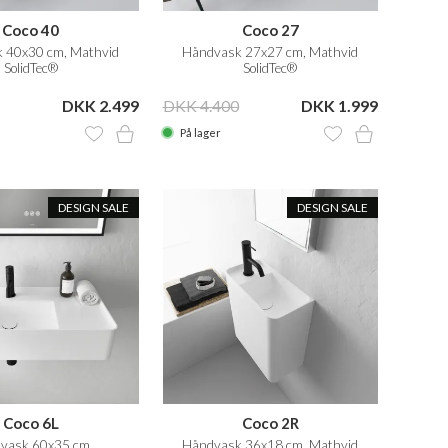
Coco 40
Coco 27
 40x30 cm, Mathvid
Håndvask 27x27 cm, Mathvid
SolidTec®
SolidTec®
DKK 2.499
DKK 4.400
DKK 1.999
På lager
DESIGN SALE
DESIGN SALE
Coco 6L
Coco 2R
vask 60x35 cm,
Håndvask 36x18 cm, Mathvid