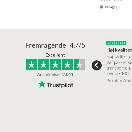
På lager
24/01/2026
22/01/2026
Fremragende 4,7/5
Superflot bademøbel og rigtig lynhurtig…
Kanon god service
Excellent
emøbel og rigtig
Kanon god service. Varerne
Høj kvalitet o
vice og levering
bliver leveret hurtigt, og det
Var pakket sik
er virkelig kvalitet.
transporten.
levede 100…
Anmeldelser
2.041
ensen
Lise
Verificeret
Pernille An
Verificeret