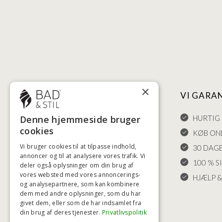
×
NYTTIGE LINKS
VI GARA
Denne hjemmeside bruger
HANDELSBETINGELSER
HURTIG 
cookies
LEVERING OG RETURET
KØB ONL
Vi bruger cookies til at tilpasse indhold,
FORTRYDELSESRET
30 DAG
annoncer og til at analysere vores trafik. Vi
KLAGER
100 % S
deler også oplysninger om din brug af
vores websted med vores annoncerings-
FRAGT
HJÆLP &
og analysepartnere, som kan kombinere
INDSTILLINGER FOR COOKIES
dem med andre oplysninger, som du har
givet dem, eller som de har indsamlet fra
din brug af deres tjenester.
Privatlivspolitik