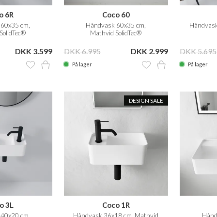
o 6R
Coco 60
60x35 cm,
Håndvask 60x35 cm,
Håndvask
SolidTec®
Mathvid SolidTec®
DKK 3.599
DKK 6.995
DKK 2.999
DKK 5.695
På lager
På lager
DESIGN SALE
o 3L
Coco 1R
40x20 cm,
Håndvask 36x18 cm, Mathvid
Hånd