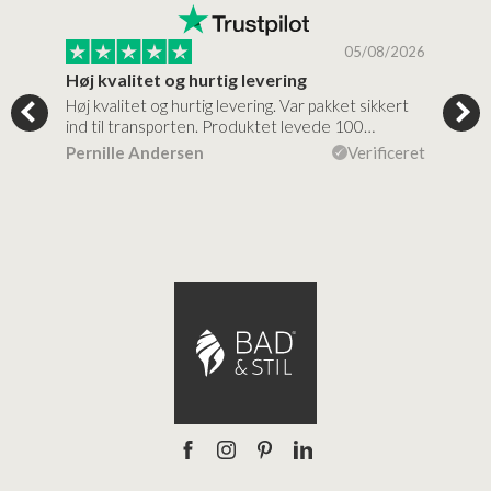
/2026
05/08/2026
Høj kvalitet og hurtig levering
Mege
tigt,
Høj kvalitet og hurtig levering. Var pakket sikkert
Prod
ind til transporten. Produktet levede 100…
kval
efte
ceret
Pernille Andersen
Verificeret
Ann