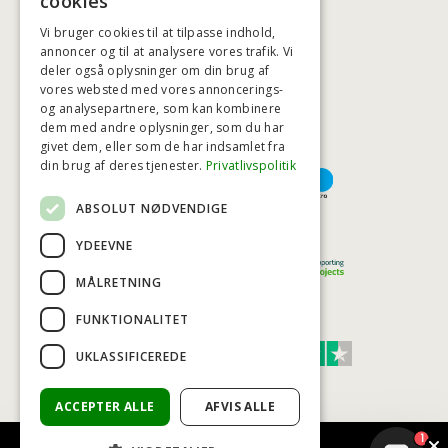
cookies
Vi bruger cookies til at tilpasse indhold,
annoncer og til at analysere vores trafik. Vi
HØJESTE KREDITVÆRDIGHED
deler også oplysninger om din brug af
vores websted med vores annoncerings-
og analysepartnere, som kan kombinere
dem med andre oplysninger, som du har
givet dem, eller som de har indsamlet fra
BETALINGSMULIGHEDER
din brug af deres tjenester.
Privatlivspolitik
ABSOLUT NØDVENDIGE
TRYG OG SIKKER E-HANDEL
YDEEVNE
MÅLRETNING
FUNKTIONALITET
TRUST SCORE 4,7
UKLASSIFICEREDE
Excellent
ACCEPTER ALLE
AFVIS ALLE
1