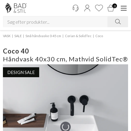
0
VASK
SALE
Små håndvaske 0-45 cm
Corian & SolidTec
Coco
Coco 40
Håndvask 40x30 cm, Mathvid SolidTec®
DESIGN SALE