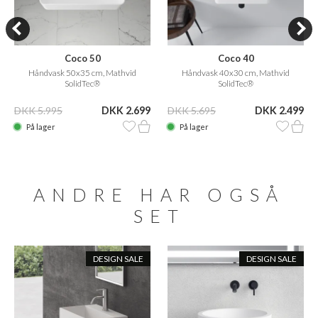
Coco 50
Coco 40
Håndvask 50x35 cm, Mathvid
Håndvask 40x30 cm, Mathvid
SolidTec®
SolidTec®
DKK 5.995
DKK 2.699
DKK 5.695
DKK 2.499
På lager
På lager
ANDRE HAR OGSÅ
SET
DESIGN SALE
DESIGN SALE