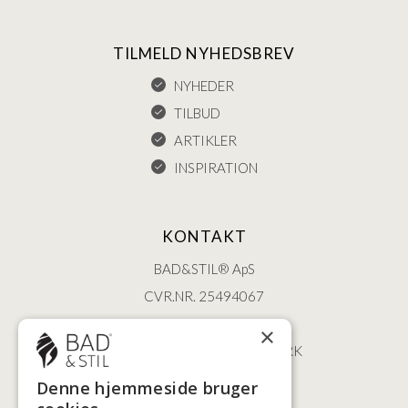
TILMELD NYHEDSBREV
NYHEDER
TILBUD
ARTIKLER
INSPIRATION
KONTAKT
BAD&STIL® ApS
CVR.NR. 25494067
ØSTERBROGADE 202
×
2100 KØBENHAVN • DANMARK
+45 3920 5084
Denne hjemmeside bruger
BADSTIL@BADSTIL.DK