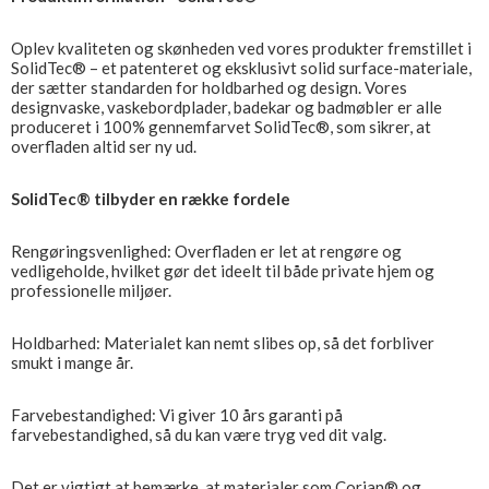
Oplev kvaliteten og skønheden ved vores produkter fremstillet i
SolidTec® – et patenteret og eksklusivt solid surface-materiale,
der sætter standarden for holdbarhed og design. Vores
designvaske, vaskebordplader, badekar og badmøbler er alle
produceret i 100% gennemfarvet SolidTec®, som sikrer, at
overfladen altid ser ny ud.
SolidTec® tilbyder en række fordele
Rengøringsvenlighed: Overfladen er let at rengøre og
vedligeholde, hvilket gør det ideelt til både private hjem og
professionelle miljøer.
Holdbarhed: Materialet kan nemt slibes op, så det forbliver
smukt i mange år.
Farvebestandighed: Vi giver 10 års garanti på
farvebestandighed, så du kan være tryg ved dit valg.
Det er vigtigt at bemærke, at materialer som Corian® og