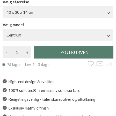
Vælg størrelse
40 x 30 x 14 cm
Vælg model
Centrum
-
+
På lager Lev. 1 - 3 dage
High-end design & kvalitet
100% solidtec® - ren massiv solid surface
Rengøringsvenlig - tåler skurepulver og afkalkning
Eksklusiv mathvid finish