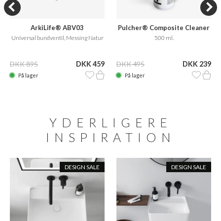
ArkiLife® ABV03
Pulcher® Composite Cleaner
Care
Universal bundventil, Messing Natur
500 ml.
DKK 895
DKK 459
DKK 495
DKK 239
På lager
På lager
YDERLIGERE
INSPIRATION
DESIGN SALE
DESIGN SALE