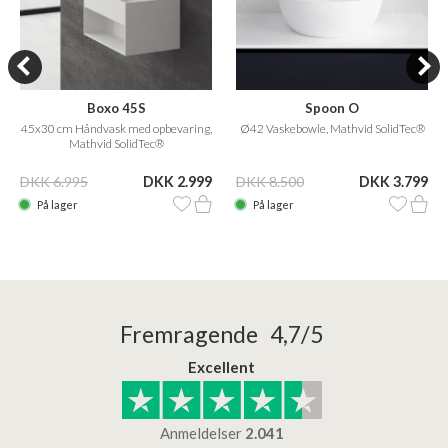
Boxo 45S
Spoon O
45x30 cm Håndvask med opbevaring,
Ø42 Vaskebowle, Mathvid SolidTec®
Mathvid SolidTec®
DKK 6.995
DKK 2.999
DKK 8.500
DKK 3.799
På lager
På lager
Fremragende 4,7/5
Excellent
Anmeldelser
2.041