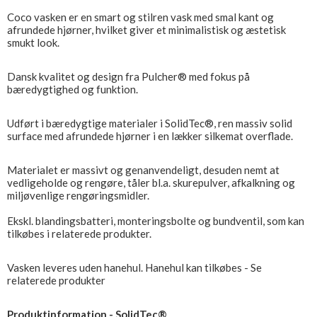
Coco vasken er en smart og stilren vask med smal kant og
afrundede hjørner, hvilket giver et minimalistisk og æstetisk
smukt look.
Dansk kvalitet og design fra Pulcher® med fokus på
bæredygtighed og funktion.
Udført i bæredygtige materialer i SolidTec®, ren massiv solid
surface med afrundede hjørner i en lækker silkemat overflade.
Materialet er massivt og genanvendeligt, desuden nemt at
vedligeholde og rengøre, tåler bl.a. skurepulver, afkalkning og
miljøvenlige rengøringsmidler.
Ekskl. blandingsbatteri, monteringsbolte og bundventil, som kan
tilkøbes i relaterede produkter.
Vasken leveres uden hanehul. Hanehul kan tilkøbes - Se
relaterede produkter
Produktinformation - SolidTec®