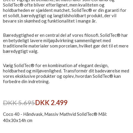
SolidTec® ofte bliver efterlignet, men kvaliteten og
holdbarheden er sjældent matchet. SolidTec® er din garanti for
et solidt, bæredygtigt og langtidsholdbart produkt, der vil
bevare sin skønhed og funktionalitet i mange år.
Bæredygtighed er en central del af vores filosofi. SolidTec® har
en betydeligt lavere miljøpåvirkning sammenlignet med
traditionelle materialer som porcelæn, hvilket gør det til et mere
bæredygtigt valg.
Vælg SolidTec® for en kombination af elegant design,
holdbarhed og miljøvenlighed. Transformér dit badeværelse med
vores eksklusive produkter og oplev, hvordan SolidTec® kan
forbedre din indretning.
DKK 5.695
DKK 2.499
Coco 40 - Håndvask, Massiv Mathvid SolidTec® Mål:
40x30x14h cm