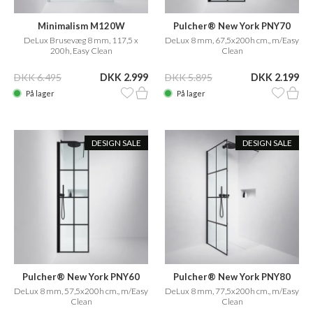
Minimalism M120W
Pulcher® New York PNY70
DeLux Brusevæg 8 mm, 117,5 x
DeLux 8 mm, 67,5x200h cm., m/Easy
200h, Easy Clean
Clean
DKK 6.495
DKK 2.999
DKK 5.895
DKK 2.199
På lager
På lager
DESIGN SALE
DESIGN SALE
Pulcher® New York PNY60
Pulcher® New York PNY80
DeLux 8 mm, 57,5x200h cm., m/Easy
DeLux 8 mm, 77,5x200h cm., m/Easy
Clean
Clean