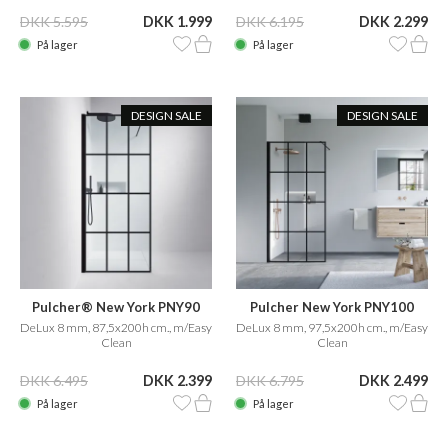
DKK 5.595
DKK 1.999
DKK 6.195
DKK 2.299
På lager
På lager
DESIGN SALE
DESIGN SALE
Pulcher® New York PNY90
Pulcher New York PNY100
DeLux 8 mm, 87,5x200h cm., m/Easy
DeLux 8 mm, 97,5x200h cm., m/Easy
Clean
Clean
DKK 6.495
DKK 2.399
DKK 6.795
DKK 2.499
På lager
På lager