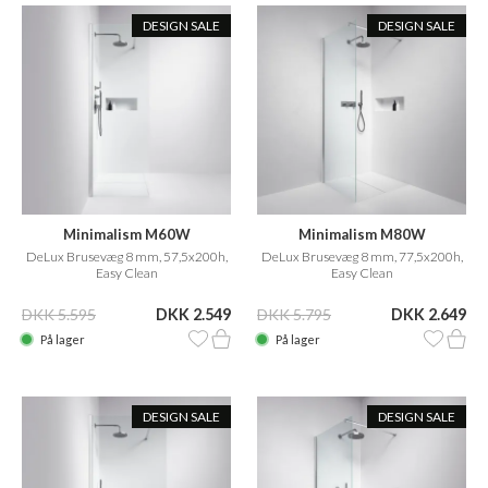
DESIGN SALE
DESIGN SALE
Minimalism M60W
Minimalism M80W
DeLux Brusevæg 8 mm, 57,5x200h,
DeLux Brusevæg 8 mm, 77,5x200h,
Easy Clean
Easy Clean
DKK 5.595
DKK 2.549
DKK 5.795
DKK 2.649
På lager
På lager
DESIGN SALE
DESIGN SALE