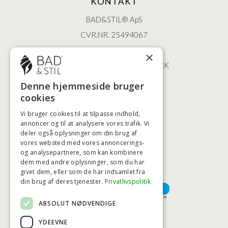
KONTAKT
BAD&STIL® ApS
CVR.NR. 25494067
ØSTERBROGADE 202
×
2100 KØBENHAVN • DANMARK
+45 3920 5084
Denne hjemmeside bruger
BADSTIL@BADSTIL.DK
cookies
Vi bruger cookies til at tilpasse indhold,
annoncer og til at analysere vores trafik. Vi
deler også oplysninger om din brug af
HØJESTE KREDITVÆRDIGHED
vores websted med vores annoncerings-
og analysepartnere, som kan kombinere
dem med andre oplysninger, som du har
givet dem, eller som de har indsamlet fra
BETALINGSMULIGHEDER
din brug af deres tjenester.
Privatlivspolitik
ABSOLUT NØDVENDIGE
TRYG OG SIKKER E-HANDEL
YDEEVNE