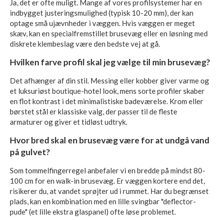
Ja, det er ofte muligt. Mange af vores profilsystemer har en
indbygget justeringsmulighed (typisk 10-20 mm), der kan
optage små ujævnheder i væggen. Hvis væggen er meget
skæv, kan en specialfremstillet brusevæg eller en løsning med
diskrete klembeslag være den bedste vej at gå.
Hvilken farve profil skal jeg vælge til min brusevæg?
Det afhænger af din stil. Messing eller kobber giver varme og
et luksuriøst boutique-hotel look, mens sorte profiler skaber
en flot kontrast i det minimalistiske badeværelse. Krom eller
børstet stål er klassiske valg, der passer til de fleste
armaturer og giver et tidløst udtryk.
Hvor bred skal en brusevæg være for at undgå vand
på gulvet?
Som tommelfingerregel anbefaler vi en bredde på mindst 80-
100 cm for en walk-in brusevæg. Er væggen kortere end det,
risikerer du, at vandet sprøjter ud i rummet. Har du begrænset
plads, kan en kombination med en lille svingbar "deflector-
pude" (et lille ekstra glaspanel) ofte løse problemet.