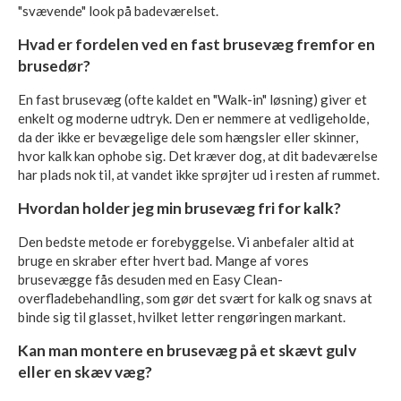
"svævende" look på badeværelset.
Hvad er fordelen ved en fast brusevæg fremfor en
brusedør?
En fast brusevæg (ofte kaldet en "Walk-in" løsning) giver et
enkelt og moderne udtryk. Den er nemmere at vedligeholde,
da der ikke er bevægelige dele som hængsler eller skinner,
hvor kalk kan ophobe sig. Det kræver dog, at dit badeværelse
har plads nok til, at vandet ikke sprøjter ud i resten af rummet.
Hvordan holder jeg min brusevæg fri for kalk?
Den bedste metode er forebyggelse. Vi anbefaler altid at
bruge en skraber efter hvert bad. Mange af vores
brusevægge fås desuden med en Easy Clean-
overfladebehandling, som gør det svært for kalk og snavs at
binde sig til glasset, hvilket letter rengøringen markant.
Kan man montere en brusevæg på et skævt gulv
eller en skæv væg?