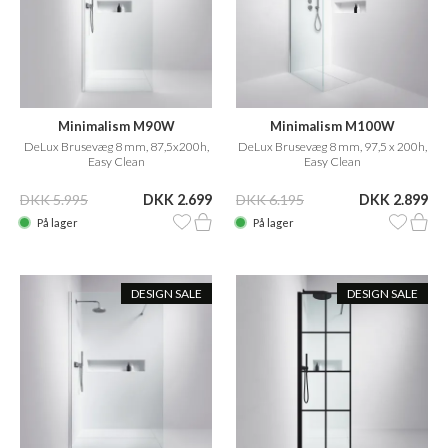
Minimalism M90W
Minimalism M100W
DeLux Brusevæg 8 mm, 87,5x200h,
DeLux Brusevæg 8 mm, 97,5 x 200h,
Easy Clean
Easy Clean
DKK 5.995
DKK 2.699
DKK 6.195
DKK 2.899
På lager
På lager
DESIGN SALE
DESIGN SALE