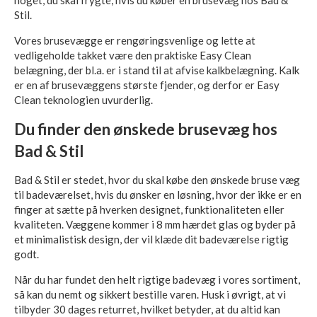
noget, du skal frygte, hvis du køber en brusevæg hos Bad &
Stil.
Vores brusevægge er rengøringsvenlige og lette at
vedligeholde takket være den praktiske Easy Clean
belægning, der bl.a. er i stand til at afvise kalkbelægning. Kalk
er en af brusevæggens største fjender, og derfor er Easy
Clean teknologien uvurderlig.
Du finder den ønskede brusevæg hos
Bad & Stil
Bad & Stil er stedet, hvor du skal købe den ønskede bruse væg
til badeværelset, hvis du ønsker en løsning, hvor der ikke er en
finger at sætte på hverken designet, funktionaliteten eller
kvaliteten. Væggene kommer i 8 mm hærdet glas og byder på
et minimalistisk design, der vil klæde dit badeværelse rigtig
godt.
Når du har fundet den helt rigtige badevæg i vores sortiment,
så kan du nemt og sikkert bestille varen. Husk i øvrigt, at vi
tilbyder 30 dages returret, hvilket betyder, at du altid kan