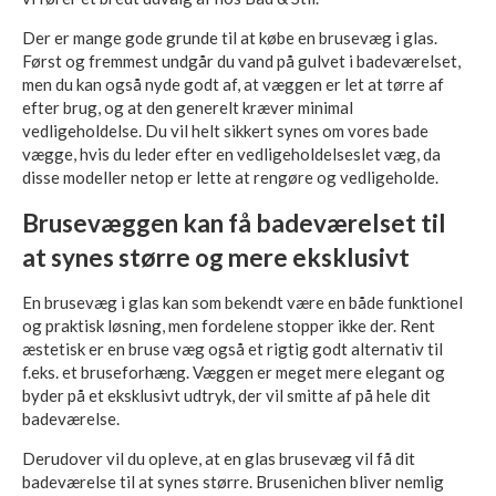
Der er mange gode grunde til at købe en brusevæg i glas.
Først og fremmest undgår du vand på gulvet i badeværelset,
men du kan også nyde godt af, at væggen er let at tørre af
efter brug, og at den generelt kræver minimal
vedligeholdelse. Du vil helt sikkert synes om vores bade
vægge, hvis du leder efter en vedligeholdelseslet væg, da
disse modeller netop er lette at rengøre og vedligeholde.
Brusevæggen kan få badeværelset til
at synes større og mere eksklusivt
En brusevæg i glas kan som bekendt være en både funktionel
og praktisk løsning, men fordelene stopper ikke der. Rent
æstetisk er en bruse væg også et rigtig godt alternativ til
f.eks. et bruseforhæng. Væggen er meget mere elegant og
byder på et eksklusivt udtryk, der vil smitte af på hele dit
badeværelse.
Derudover vil du opleve, at en glas brusevæg vil få dit
badeværelse til at synes større. Brusenichen bliver nemlig