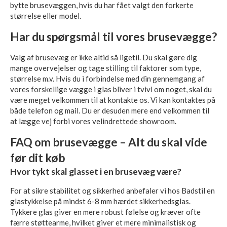
bytte brusevæggen, hvis du har fået valgt den forkerte
størrelse eller model.
Har du spørgsmål til vores brusevægge?
Valg af brusevæg er ikke altid så ligetil. Du skal gøre dig
mange overvejelser og tage stilling til faktorer som type,
størrelse m.v. Hvis du i forbindelse med din gennemgang af
vores forskellige vægge i glas bliver i tvivl om noget, skal du
være meget velkommen til at kontakte os. Vi kan kontaktes på
både telefon og mail. Du er desuden mere end velkommen til
at lægge vej forbi vores velindrettede showroom.
FAQ om brusevægge – Alt du skal vide
før dit køb
Hvor tykt skal glasset i en brusevæg være?
For at sikre stabilitet og sikkerhed anbefaler vi hos Badstil en
glastykkelse på mindst 6-8 mm hærdet sikkerhedsglas.
Tykkere glas giver en mere robust følelse og kræver ofte
færre støttearme, hvilket giver et mere minimalistisk og