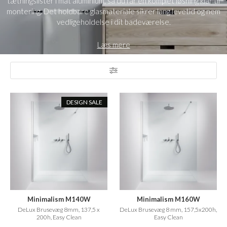
tætningslister i mat aluminium, så du får en komplet løsning klar til
montering. Det holdbare glasmateriale sikrer lang levetid og nem
vedligeholdelse i dit badeværelse.
Læs mere
DESIGN SALE
Minimalism M140W
Minimalism M160W
DeLux Brusevæg 8mm, 137,5 x
DeLux Brusevæg 8 mm, 157,5x200h,
200h, Easy Clean
Easy Clean