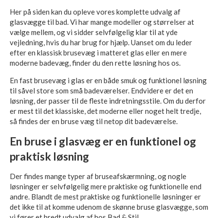
Her på siden kan du opleve vores komplette udvalg af
glasvægge til bad. Vi har mange modeller og størrelser at
vælge mellem, og vi sidder selvfølgelig klar til at yde
vejledning, hvis du har brug for hjælp. Uanset om du leder
efter en klassisk brusevæg i matteret glas eller en mere
moderne badevæg, finder du den rette løsning hos os.
En fast brusevæg i glas er en både smuk og funktionel løsning
til såvel store som små badeværelser. Endvidere er det en
løsning, der passer til de fleste indretningsstile. Om du derfor
er mest til det klassiske, det moderne eller noget helt tredje,
så findes der en bruse væg til netop dit badeværelse.
En bruse i glasvæg er en funktionel og
praktisk løsning
Der findes mange typer af bruseafskærmning, og nogle
løsninger er selvfølgelig mere praktiske og funktionelle end
andre. Blandt de mest praktiske og funktionelle løsninger er
det ikke til at komme udenom de skønne bruse glasvægge, som
vi fører et bredt udvalg af hos Bad & Stil.