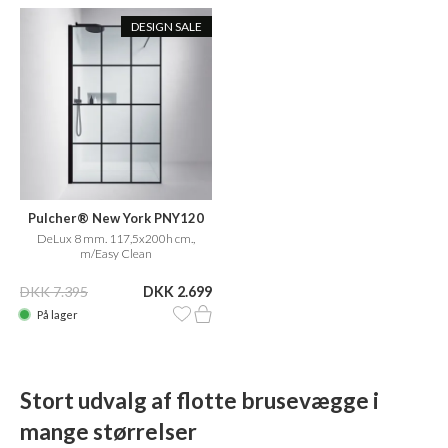
DESIGN SALE
Pulcher® New York PNY120
DeLux 8 mm. 117,5x200h cm.,
m/Easy Clean
DKK 7.395
DKK 2.699
På lager
Stort udvalg af flotte brusevægge i
mange størrelser