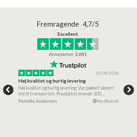
Fremragende 4,7/5
Excellent
Anmeldelser
2.041
/2026
05/08/2026
Høj kvalitet og hurtig levering
Mege
tigt,
Høj kvalitet og hurtig levering. Var pakket sikkert
Prod
ind til transporten. Produktet levede 100…
kval
efte
ceret
Pernille Andersen
Verificeret
Ann