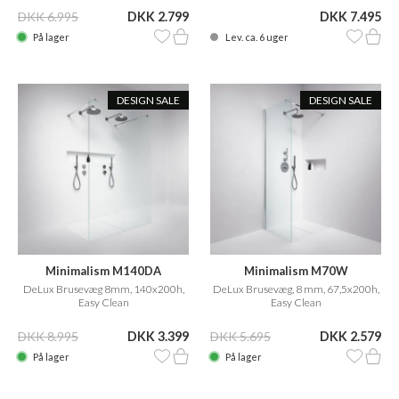
DKK 6.995
DKK 2.799
DKK 7.495
På lager
Lev. ca. 6 uger
DESIGN SALE
DESIGN SALE
Minimalism M140DA
Minimalism M70W
DeLux Brusevæg 8mm, 140x200h,
DeLux Brusevæg, 8 mm, 67,5x200h,
Easy Clean
Easy Clean
DKK 8.995
DKK 3.399
DKK 5.695
DKK 2.579
På lager
På lager