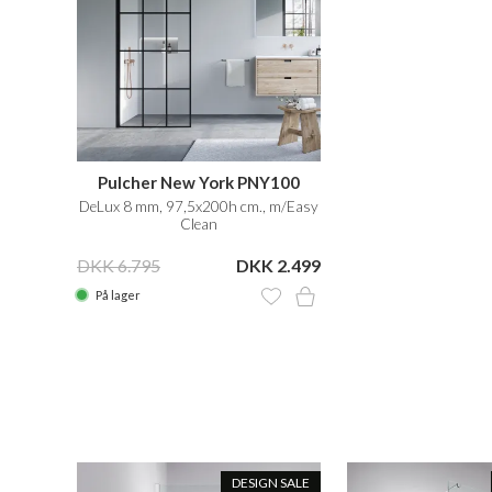
Pulcher New York PNY100
DeLux 8 mm, 97,5x200h cm., m/Easy
Clean
DKK 6.795
DKK 2.499
På lager
N SALE
DESIGN SALE