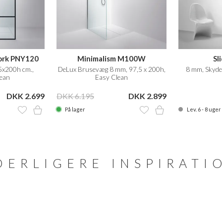
ork PNY120
Minimalism M100W
Sl
5x200h cm.,
DeLux Brusevæg 8 mm, 97,5 x 200h,
8 mm, Skyde
ean
Easy Clean
DKK 2.699
DKK 6.195
DKK 2.899
På lager
Lev. 6 - 8 uger
DERLIGERE INSPIRATI