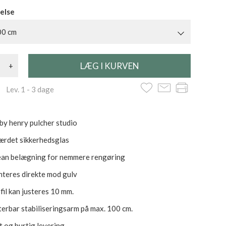
else
00 cm
+
 Lev. 1 - 3 dage
by henry pulcher studio
ærdet sikkerhedsglas
ean belægning for nemmere rengøring
teres direkte mod gulv
il kan justeres 10 mm.
sterbar stabiliseringsarm på max. 100 cm.
t og hurtig levering