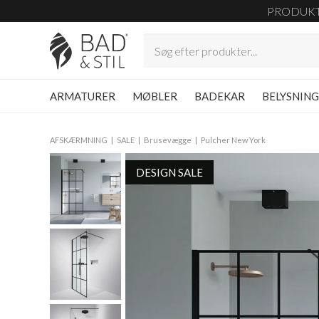
PRODUK
ARMATURER
MØBLER
BADEKAR
BELYSNIN
AFSKÆRMNING
SALE
Brusevægge
Pulcher New York
DESIGN SALE