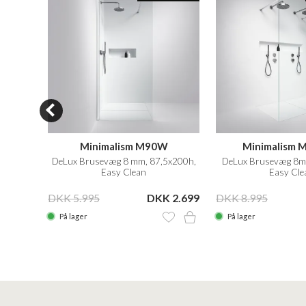
NY60
Minimalism M90W
Minimalism
 m/Easy
DeLux Brusevæg 8 mm, 87,5x200h,
DeLux Brusevæg 8m
Easy Clean
Easy Cle
 1.999
DKK 5.995
DKK 2.699
DKK 8.995
På lager
På lager