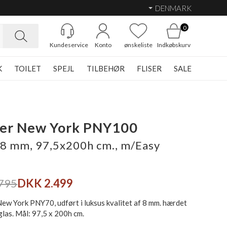
DENMARK
0
Kundeservice
Konto
ønskeliste
Indkøbskurv
K
TOILET
SPEJL
TILBEHØR
FLISER
SALE
her New York PNY100
8 mm, 97,5x200h cm., m/Easy
795
DKK 2.499
ew York PNY70, udført i luksus kvalitet af 8 mm. hærdet
las. Mål: 97,5 x 200h cm.