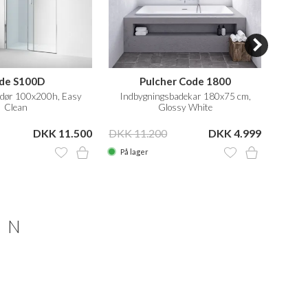
ide S100D
Pulcher Code 1800
dør 100x200h, Easy
Indbygningsbadekar 180x75 cm,
Clean
Glossy White
DKK 11.500
DKK 11.200
DKK 4.999
DKK 
På lager
På la
ON