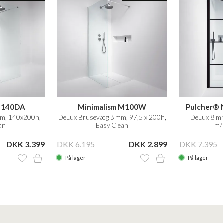
 M140DA
Minimalism M100W
Pulcher® 
m, 140x200h,
DeLux Brusevæg 8 mm, 97,5 x 200h,
DeLux 8 mm
an
Easy Clean
m/
DKK 3.399
DKK 6.195
DKK 2.899
DKK 7.395
På lager
På lager