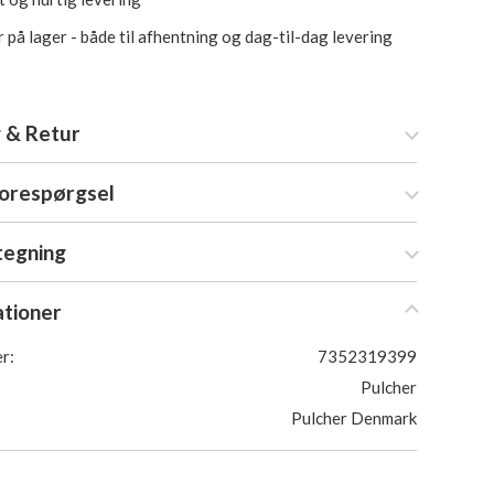
 på lager - både til afhentning og dag-til-dag levering
 & Retur
forespørgsel
tegning
ationer
r:
7352319399
Pulcher
Pulcher Denmark