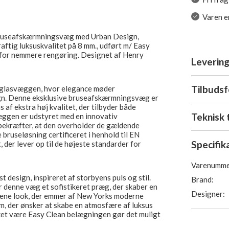
Varen er
Bruseafskærmningsvæg med Urban Design,
raftig luksuskvalitet på 8 mm., udført m/ Easy
, for nemmere rengøring. Designet af Henry
Levering
Tilbuds
 glasvæggen, hvor elegance møder
esign. Denne eksklusive bruseafskærmningsvæg er
 af ekstra høj kvalitet, der tilbyder både
Teknisk 
æggen er udstyret med en innovativ
 bekræfter, at den overholder de gældende
bruseløsning certificeret i henhold til EN
Specifik
t, der lever op til de højeste standarder for
Varenumme
 design, inspireret af storbyens puls og stil.
Brand:
er denne væg et sofistikeret præg, der skaber en
Designer:
lrene look, der emmer af New Yorks moderne
dem, der ønsker at skabe en atmosfære af luksus
ket være Easy Clean belægningen gør det muligt