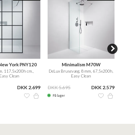
New York PNY120
Minimalism M70W
Pul
. 117,5x200h cm.,
DeLux Brusevæg, 8 mm, 67,5x200h,
DeLux 
Easy Clean
Easy Clean
DKK 2.699
DKK 5.695
DKK 2.579
DKK 6
På lager
På la