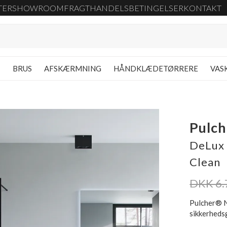
TER
SHOWROOM
FRAGT
HANDELSBETINGELSER
KONTAKT
G
BRUS
AFSKÆRMNING
HÅNDKLÆDETØRRERE
VAS
Pulc
DeLux 
Clean
DKK 6.
Pulcher® N
sikkerhedsg