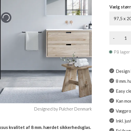
Vælg størr
97,5 x 2
-
På lager
Design 
8 mm. h
Easy cl
Kan mon
Designed by Pulcher Denmark
Vægprof
Inkl. ju
sus kvalitet af 8 mm. hærdet sikkerhedsglas.
Fri frag