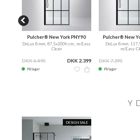
n
Pulcher® New York PNY90
Pulcher® New Y
er gel,
DeLux 8 mm, 87,5x200h cm., m/Easy
DeLux 8 mm. 117,
Clean
m/Easy Cl
KK 179
DKK 6.495
DKK 2.399
DKK 7.395
På lager
På lager
Y
DESIGN SALE