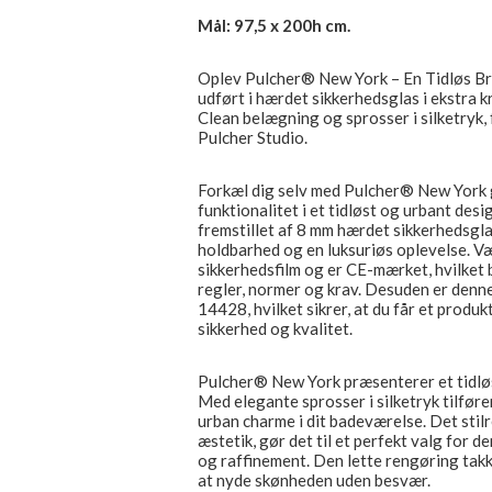
Mål: 97,5 x 200h cm.
Oplev Pulcher® New York – En Tidløs 
udført i hærdet sikkerhedsglas i ekstra k
Clean belægning og sprosser i silketryk
Pulcher Studio.
Forkæl dig selv med Pulcher® New York
funktionalitet i et tidløst og urbant d
fremstillet af 8 mm hærdet sikkerhedsglas
holdbarhed og en luksuriøs oplevelse. V
sikkerhedsfilm og er CE-mærket, hvilket
regler, normer og krav. Desuden er denne 
14428, hvilket sikrer, at du får et produk
sikkerhed og kvalitet.
Pulcher® New York præsenterer et tidløst
Med elegante sprosser i silketryk tilfør
urban charme i dit badeværelse. Det sti
æstetik, gør det til et perfekt valg for 
og raffinement. Den lette rengøring tak
at nyde skønheden uden besvær.