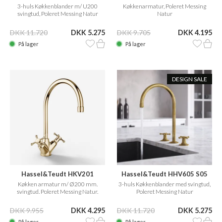
3-huls Køkkenblander m/ U200
Køkkenarmatur, Poleret Messing
svingtud, Poleret Messing Natur
Natur
DKK 11.720
DKK 5.275
DKK 9.705
DKK 4.195
På lager
På lager
DESIGN SALE
Hassel&Teudt HKV201
Hassel&Teudt HHV605 S05
Køkken armatur m/ Ø200 mm.
3-huls Køkkenblander med svingtud,
svingtud. Poleret Messing Natur.
Poleret Messing Natur
DKK 9.955
DKK 4.295
DKK 11.720
DKK 5.275
På lager
På lager