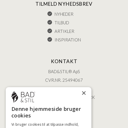
TILMELD NYHEDSBREV
NYHEDER
TILBUD
ARTIKLER
INSPIRATION
KONTAKT
BAD&STIL® ApS
CVR.NR. 25494067
ØSTERBROGADE 202
×
2100 KØBENHAVN • DANMARK
+45 3920 5084
Denne hjemmeside bruger
BADSTIL@BADSTIL.DK
cookies
Vi bruger cookies til at tilpasse indhold,