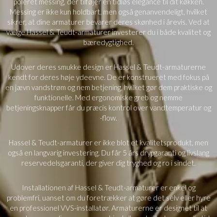
poleret messing, der tilføjer en tidløs elegance til dit køkken.
Messing er ikke kun holdbart, men også genanvendeligt, hvilket
sikrer, at dine armaturer bevarer deres skønhed i årevis. Ved at
vælge Hassel & Teudt-armaturer investerer du i både kvalitet og
bæredygtighed.
Udover deres smukke design er Hassel & Teudt-armaturerne
kendt for deres høje ydeevne. De er konstrueret med fokus på
en jævn vandstrøm og nem betjening, hvilket gør dem praktiske og
funktionelle. Med ergonomiske greb og nemme
betjeningsknapper får du præcis kontrol over vandtemperatur og
-flow.
Hassel & Teudt-armaturer er ikke blot et kvalitetsprodukt, men
også en langvarig investering. Du får 5 års drypgaranti og livslang
reservedelsgaranti, der giver dig tryghed og ro i sindet.
Installationen af Hassel & Teudt-armaturer er enkel og
problemfri, uanset om du foretrækker at gøre det selv eller hyre
en professionel VVS-installatør. Armaturerne er designet til at