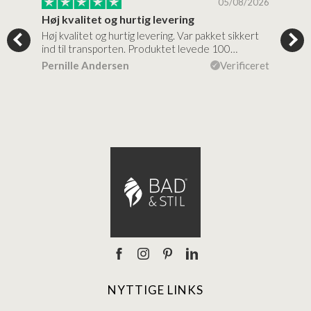
/2026
05/08/2026
Høj kvalitet og hurtig levering
Mege
tigt,
Høj kvalitet og hurtig levering. Var pakket sikkert
Prod
ind til transporten. Produktet levede 100…
kval
efte
ceret
Pernille Andersen
Verificeret
Ann
NYTTIGE LINKS