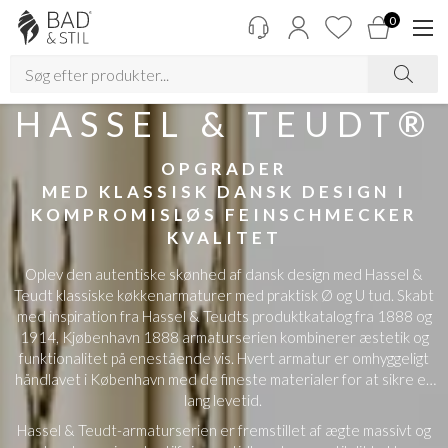
0
HASSEL & TEUDT®
OPGRADER
MED KLASSISK DANSK DESIGN I
KOMPROMISLØS FEINSCHMECKER
KVALITET
Oplev den autentiske skønhed af dansk design med Hassel &
Teudt klassiske køkkenarmaturer med praktisk Ø og U tud. Skabt
med inspiration fra Hassel & Teudts produktkatalog fra 1888 og
1914, Kjøbenhavn 1888 armaturserien kombinerer æstetik og
funktionalitet på enestående vis. Hvert armatur er omhyggeligt
håndlavet i København med de fineste materialer for at sikre en
lang levetid.
Hassel & Teudt-armaturserien er fremstillet af ægte massivt og