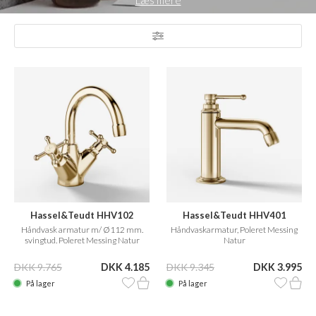
Læs mere
Når du vælger armatur til vask, kan du vælge hvor armaturet til din
håndvask skal være placeret alt efter hvilken stil, der passer
bedst.
I vores sortiment af håndvaskarmaturer har vi både vægarmatur
til håndvask og armatur til isætning i håndvasken.
Se hele udvalget af håndvaskarmaturer nedenfor, og find det
armatur, du har brug for til din håndvask.
Hassel&Teudt HHV102
Hassel&Teudt HHV401
Håndvask armatur m/ Ø112 mm.
Håndvaskarmatur, Poleret Messing
svingtud. Poleret Messing Natur
Natur
DKK 9.765
DKK 4.185
DKK 9.345
DKK 3.995
På lager
På lager