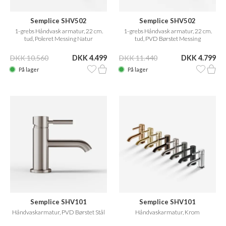
Semplice SHV502
Semplice SHV502
1-grebs Håndvask armatur, 22 cm.
1-grebs Håndvask armatur, 22 cm.
tud, Poleret Messing Natur
tud, PVD Børstet Messing
DKK 10.560
DKK 4.499
DKK 11.440
DKK 4.799
På lager
På lager
Semplice SHV101
Semplice SHV101
Håndvaskarmatur, PVD Børstet Stål
Håndvaskarmatur, Krom