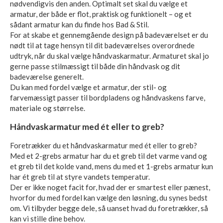
nødvendigvis den anden. Optimalt set skal du vælge et
armatur, der både er flot, praktisk og funktionelt – og et
sådant armatur kan du finde hos Bad & Stil.
For at skabe et gennemgående design på badeværelset er du
nødt til at tage hensyn til dit badeværelses overordnede
udtryk, når du skal vælge håndvaskarmatur. Armaturet skal jo
gerne passe stilmæssigt til både din håndvask og dit
badeværelse generelt.
Du kan med fordel vælge et armatur, der stil- og
farvemæssigt passer til bordpladens og håndvaskens farve,
materiale og størrelse.
Håndvaskarmatur med ét eller to greb?
Foretrækker du et håndvaskarmatur med ét eller to greb?
Med et 2-grebs armatur har du et greb til det varme vand og
et greb til det kolde vand, mens du med et 1-grebs armatur kun
har ét greb til at styre vandets temperatur.
Der er ikke noget facit for, hvad der er smartest eller pænest,
hvorfor du med fordel kan vælge den løsning, du synes bedst
om. Vi tilbyder begge dele, så uanset hvad du foretrækker, så
kan vi stille dine behov.