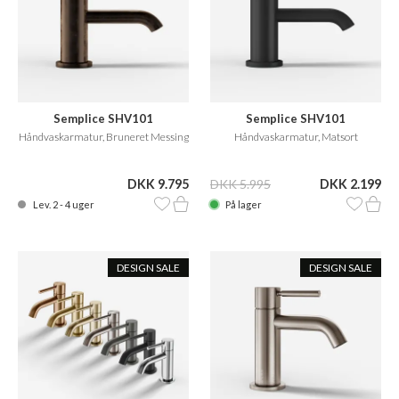
Semplice SHV101
Semplice SHV101
Håndvaskarmatur, Bruneret Messing
Håndvaskarmatur, Matsort
DKK 9.795
DKK 5.995
DKK 2.199
Lev. 2 - 4 uger
På lager
DESIGN SALE
DESIGN SALE