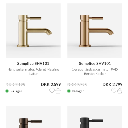
Semplice SHV101
Semplice SHV101
Håndvaskarmatur, Poleret Messing
1-grebs håndvaskarmatur, PVD
Natur
Børstet Kobber
DKK 7.195
DKK 2.599
DKK 7.795
DKK 2.799
På lager
På lager