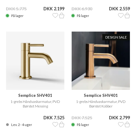
DKK 5.775
DKK 2.199
DKK 6.930
DKK 2.559
På lager
På lager
DESIGN SALE
Semplice SHV401
Semplice SHV401
1-grebs Håndvaskarmatur, PVD
1-grebs Håndvaskarmatur, PVD
Børstet Messing
Børstet Kobber
DKK 7.525
DKK 7.525
DKK 2.799
Lev. 2 - 4 uger
På lager