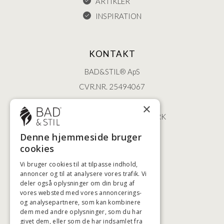
ARTIKLER
INSPIRATION
KONTAKT
BAD&STIL® ApS
CVR.NR. 25494067
ØSTERBROGADE 202
×
2100 KØBENHAVN • DANMARK
+45 3920 5084
Denne hjemmeside bruger
BADSTIL@BADSTIL.DK
cookies
Vi bruger cookies til at tilpasse indhold,
annoncer og til at analysere vores trafik. Vi
deler også oplysninger om din brug af
HØJESTE KREDITVÆRDIGHED
vores websted med vores annoncerings-
og analysepartnere, som kan kombinere
dem med andre oplysninger, som du har
givet dem, eller som de har indsamlet fra
BETALINGSMULIGHEDER