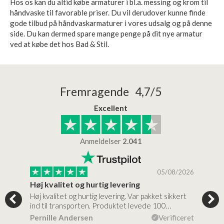
Hos os kan du altid købe armaturer i bl.a. messing og krom til
håndvaske til favorable priser. Du vil derudover kunne finde
gode tilbud på håndvaskarmaturer i vores udsalg og på denne
side. Du kan dermed spare mange penge på dit nye armatur
ved at købe det hos Bad & Stil.
Fremragende 4,7/5
Excellent
Anmeldelser
2.041
/2026
05/08/2026
Høj kvalitet og hurtig levering
Mege
tigt,
Høj kvalitet og hurtig levering. Var pakket sikkert
Prod
ind til transporten. Produktet levede 100…
kval
efte
ceret
Pernille Andersen
Verificeret