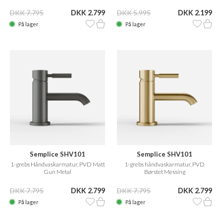
DKK 7.795
DKK 2.799
DKK 5.995
DKK 2.199
På lager
På lager
Semplice SHV101
Semplice SHV101
1-grebs Håndvaskarmatur, PVD Matt
1-grebs håndvaskarmatur, PVD
Gun Metal
Børstet Messing
DKK 7.795
DKK 2.799
DKK 7.795
DKK 2.799
På lager
På lager