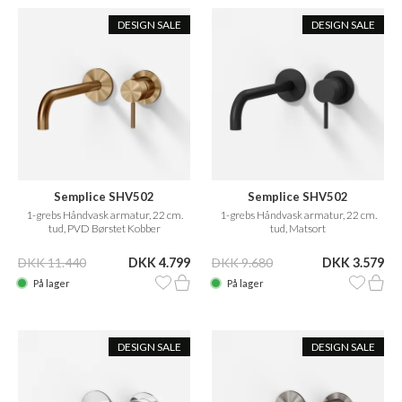
DESIGN SALE
DESIGN SALE
Semplice SHV502
Semplice SHV502
1-grebs Håndvask armatur, 22 cm.
1-grebs Håndvask armatur, 22 cm.
tud, PVD Børstet Kobber
tud, Matsort
DKK 11.440
DKK 4.799
DKK 9.680
DKK 3.579
På lager
På lager
DESIGN SALE
DESIGN SALE