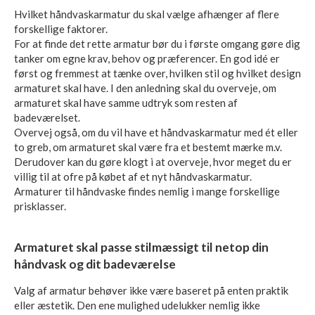
Hvilket håndvaskarmatur du skal vælge afhænger af flere
forskellige faktorer.
For at finde det rette armatur bør du i første omgang gøre dig
tanker om egne krav, behov og præferencer. En god idé er
først og fremmest at tænke over, hvilken stil og hvilket design
armaturet skal have. I den anledning skal du overveje, om
armaturet skal have samme udtryk som resten af
badeværelset.
Overvej også, om du vil have et håndvaskarmatur med ét eller
to greb, om armaturet skal være fra et bestemt mærke m.v.
Derudover kan du gøre klogt i at overveje, hvor meget du er
villig til at ofre på købet af et nyt håndvaskarmatur.
Armaturer til håndvaske findes nemlig i mange forskellige
prisklasser.
Armaturet skal passe stilmæssigt til netop din
håndvask og dit badeværelse
Valg af armatur behøver ikke være baseret på enten praktik
eller æstetik. Den ene mulighed udelukker nemlig ikke