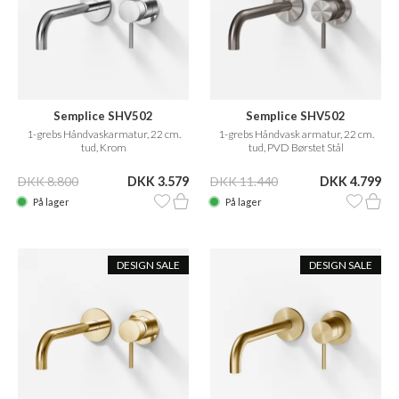
Semplice SHV502
Semplice SHV502
1-grebs Håndvaskarmatur, 22 cm.
1-grebs Håndvask armatur, 22 cm.
tud, Krom
tud, PVD Børstet Stål
DKK 8.800
DKK 3.579
DKK 11.440
DKK 4.799
På lager
På lager
DESIGN SALE
DESIGN SALE