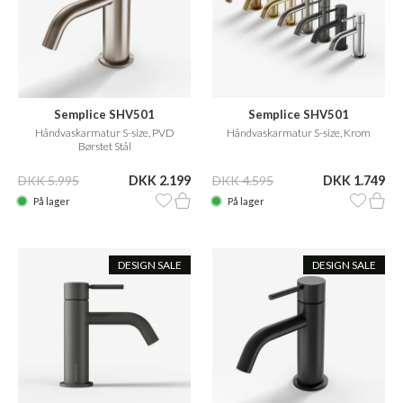
Semplice SHV501
Semplice SHV501
Håndvaskarmatur S-size, PVD
Håndvaskarmatur S-size, Krom
Børstet Stål
DKK 5.995
DKK 2.199
DKK 4.595
DKK 1.749
På lager
På lager
DESIGN SALE
DESIGN SALE