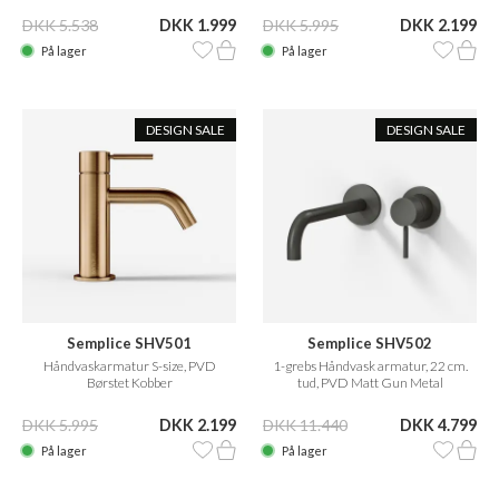
DKK 5.538
DKK 1.999
DKK 5.995
DKK 2.199
På lager
På lager
DESIGN SALE
DESIGN SALE
Semplice SHV501
Semplice SHV502
Håndvaskarmatur S-size, PVD
1-grebs Håndvask armatur, 22 cm.
Børstet Kobber
tud, PVD Matt Gun Metal
DKK 5.995
DKK 2.199
DKK 11.440
DKK 4.799
På lager
På lager