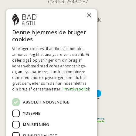
CVR.NR. 25494067
ØSTERBROGADE 202
×
2100 KØBENHAVN • DANMARK
+45 3920 5084
Denne hjemmeside bruger
BADSTIL@BADSTIL.DK
cookies
Vi bruger cookies til at tilpasse indhold,
annoncer og til at analysere vores trafik. Vi
deler også oplysninger om din brug af
HØJESTE KREDITVÆRDIGHED
vores websted med vores annoncerings-
og analysepartnere, som kan kombinere
dem med andre oplysninger, som du har
givet dem, eller som de har indsamlet fra
BETALINGSMULIGHEDER
din brug af deres tjenester.
Privatlivspolitik
ABSOLUT NØDVENDIGE
TRYG OG SIKKER E-HANDEL
YDEEVNE
MÅLRETNING
FUNKTIONALITET