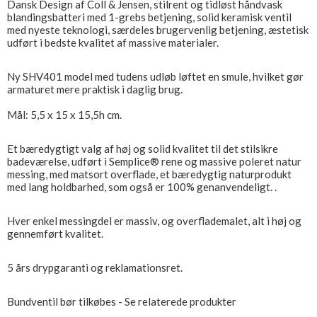
Dansk Design af Coll & Jensen, stilrent og tidløst håndvask
blandingsbatteri med 1-grebs betjening, solid keramisk ventil
med nyeste teknologi, særdeles brugervenlig betjening, æstetisk
udført i bedste kvalitet af massive materialer.
Ny SHV401 model med tudens udløb løftet en smule, hvilket gør
armaturet mere praktisk i daglig brug.
Mål: 5,5 x 15 x 15,5h cm.
Et bæredygtigt valg af høj og solid kvalitet til det stilsikre
badeværelse, udført i Semplice® rene og massive poleret natur
messing, med matsort overflade, et bæredygtig naturprodukt
med lang holdbarhed, som også er 100% genanvendeligt. .
Hver enkel messingdel er massiv, og overflademalet, alt i høj og
gennemført kvalitet.
5 års drypgaranti og reklamationsret.
Bundventil bør tilkøbes - Se relaterede produkter