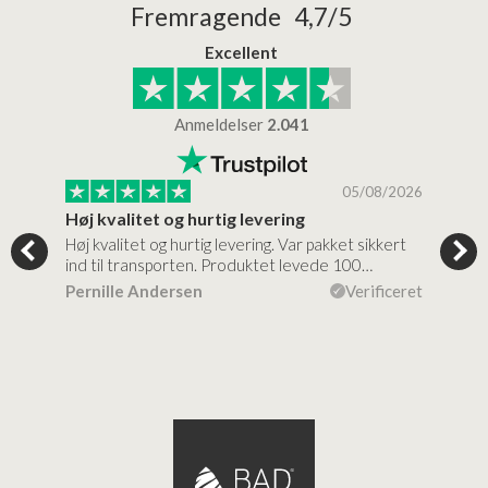
Fremragende 4,7/5
Excellent
Anmeldelser
2.041
/2026
05/08/2026
Høj kvalitet og hurtig levering
Mege
tigt,
Høj kvalitet og hurtig levering. Var pakket sikkert
Prod
ind til transporten. Produktet levede 100…
kval
efte
ceret
Pernille Andersen
Verificeret
Ann