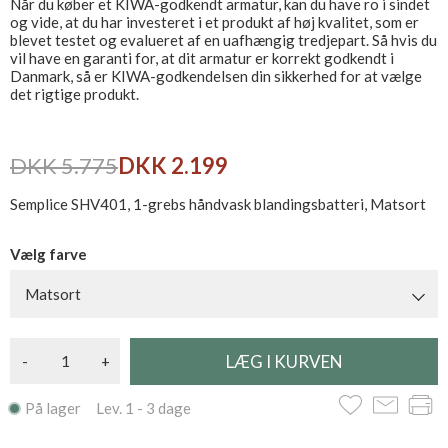
Når du køber et KIWA-godkendt armatur, kan du have ro i sindet
og vide, at du har investeret i et produkt af høj kvalitet, som er
blevet testet og evalueret af en uafhængig tredjepart. Så hvis du
vil have en garanti for, at dit armatur er korrekt godkendt i
Danmark, så er KIWA-godkendelsen din sikkerhed for at vælge
det rigtige produkt.
DKK 5.775
DKK 2.199
Semplice SHV401, 1-grebs håndvask blandingsbatteri, Matsort
Vælg farve
Matsort
-
+
På lager Lev. 1 - 3 dage