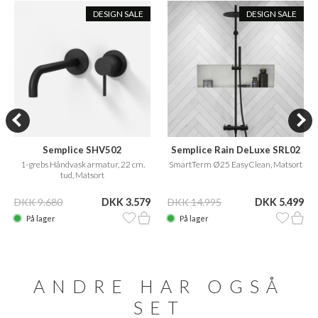
DESIGN SALE
DESIGN SALE
Semplice SHV502
Semplice Rain DeLuxe SRL02
1-grebs Håndvask armatur, 22 cm.
SmartTerm Ø25 EasyClean, Matsort
tud, Matsort
DKK 9.680
DKK 3.579
DKK 14.995
DKK 5.499
På lager
På lager
ANDRE HAR OGSÅ
SET