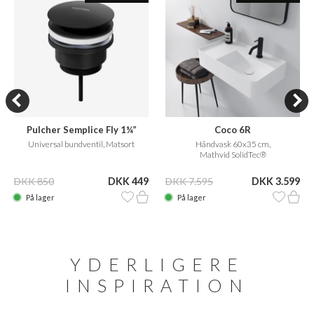
Pulcher Semplice Fly 1¼”
Coco 6R
Universal bundventil, Matsort
Håndvask 60x35 cm,
Mathvid SolidTec®
DKK 850
DKK 449
DKK 7.595
DKK 3.599
På lager
På lager
YDERLIGERE
INSPIRATION