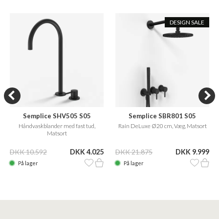
DESIGN SALE
Semplice SHV505 S05
Semplice SBR801 S05
Håndvaskblander med fast tud,
Rain DeLuxe Ø20 cm, Væg, Matsort
Matsort
DKK 10.592
DKK 4.025
DKK 21.875
DKK 9.999
På lager
På lager