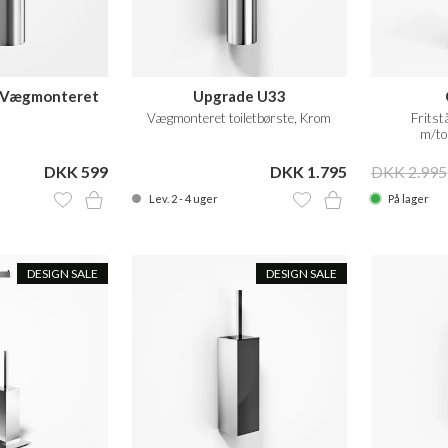
 Vægmonteret
Upgrade U33
e, Krom/hvid
Vægmonteret toiletbørste, Krom
Fritst
m/to
DKK 599
DKK 1.795
DKK 2.995
Lev. 2 - 4 uger
På lager
DESIGN SALE
DESIGN SALE