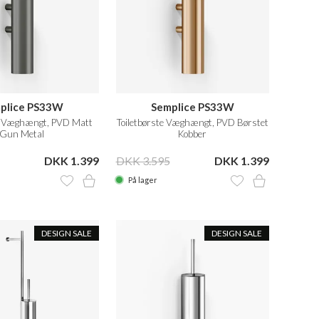
plice PS33W
Semplice PS33W
te Væghængt, PVD Matt
Toiletbørste Væghængt, PVD Børstet
Gun Metal
Kobber
DKK 1.399
DKK 3.595
DKK 1.399
På lager
DESIGN SALE
DESIGN SALE