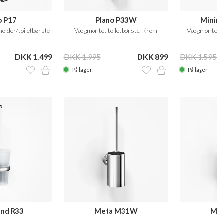
o P17
Plano P33W
Min
older/toiletbørste
Vægmontet toiletbørste, Krom
Vægmontere
DKK 1.499
DKK 1.995
DKK 899
DKK 1.595
På lager
På lager
nd R33
Meta M31W
M