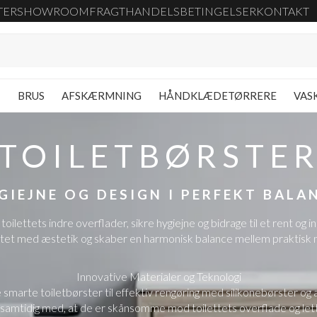
TER
SHOWROOM
FRAGT
HANDELSBETINGELSER
KONTAKT
G
BRUS
AFSKÆRMNING
HÅNDKLÆDETØRRERE
VAS
TOILETBØRSTE
GIEJNE OG DESIGN I PERFEKT BALA
e toilettets indre overflader, sikre hygiejne og bidrage til et rent
tet med æstetik og skaber en harmonisk balance mellem praktisk n
Innovative Materialer og Teknologi
smarte toiletbørster til effektiv rengøring med silikonebørster og a
 samtidig med, at de er skånsomme mod toilettets overflade og lett