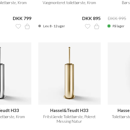
letbørste, Krom
Vægmonteret toiletbørste, Krom
Børst
DKK 799
DKK 895
DKK 995
Lev. 8 - 12 uger
På lager
eudt H33
Hassel&Teudt H33
Hass
letbørste, Krom
Fritstående Toiletbørste, Poleret
Toiletbørs
Messing Natur