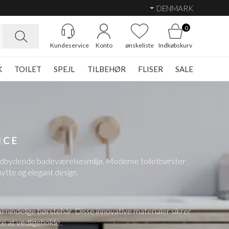
DENMARK
0
Kundeservice
Konto
ønskeliste
Indkøbskurv
K
TOILET
SPEJL
TILBEHØR
FLISER
SALE
R
NCE
 og indbydende badeværelsesmiljø. Moderne toiletbørster
ytte og elegant design.
lmindelige børstehår. Disse innovative materialer sikrer
e at vedligeholde.