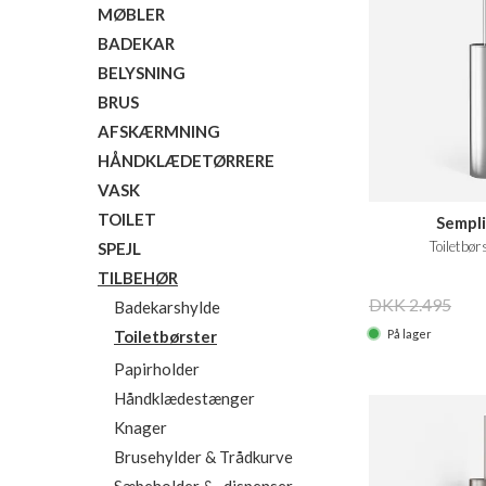
MØBLER
BADEKAR
BELYSNING
BRUS
AFSKÆRMNING
HÅNDKLÆDETØRRERE
VASK
TOILET
Sempli
Toiletbør
SPEJL
TILBEHØR
DKK 2.495
Badekarshylde
På lager
Toiletbørster
Papirholder
Håndklædestænger
Knager
Brusehylder & Trådkurve