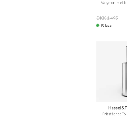
Vægmonteret toi
DKK 1.495
På lager
Hassel&T
Fritstående Toi