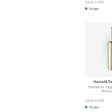
DKK 2.795
På lager
Hassel&T
Toiletbørste Væg
Messin
DKK 3.795
På lager