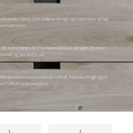
ndinaviske hjem. Det tidløse design og materialer af høj
 badeværelser.
 din indretningsstil. Fra minimalistiske designs til mere
timalt og ser flotte ud.
badeværelsets overordnede udtryk. Med lav fragt og et
ed stilfuld præsentation