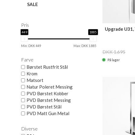
SALE
Pris
Upgrade U31,
449
1885
toiletbørst
Min: DKK 449
Max: DKK 1.885
DKK 1.695
Farve
På lager
Børstet Rustfrit Stål
Krom
Matsort
Natur Poleret Messing
PVD Børstet Kobber
PVD Børstet Messing
PVD Børstet Stål
PVD Matt Gun Metal
Diverse