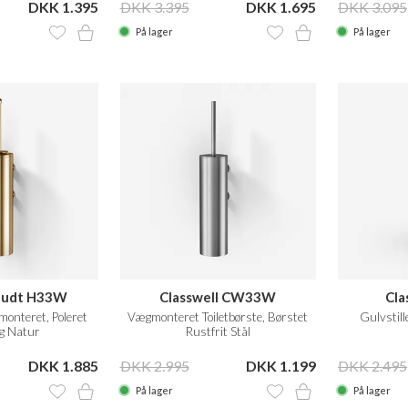
DKK 1.395
DKK 3.395
DKK 1.695
DKK 3.095
På lager
På lager
eudt H33W
Classwell CW33W
Cla
monteret, Poleret
Vægmonteret Toiletbørste, Børstet
Gulvstill
g Natur
Rustfrit Stål
DKK 1.885
DKK 2.995
DKK 1.199
DKK 2.495
På lager
På lager