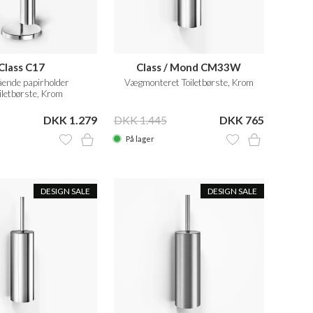
Class C17
Class / Mond CM33W
ående papirholder
Vægmonteret Toiletbørste, Krom
iletbørste, Krom
DKK 1.279
DKK 1.445
DKK 765
På lager
DESIGN SALE
DESIGN SALE