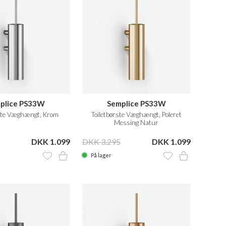
plice PS33W
Semplice PS33W
rste Væghængt, Krom
Toiletbørste Væghængt, Poleret
Messing Natur
DKK 1.099
DKK 3.295
DKK 1.099
På lager