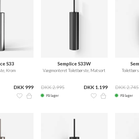
ce S33
Semplice S33W
Sem
ste, Krom
Vægmonteret Toiletbørste, Matsort
Toiletbø
DKK 999
DKK 2.995
DKK 1.199
DKK 2.745
På lager
På lager