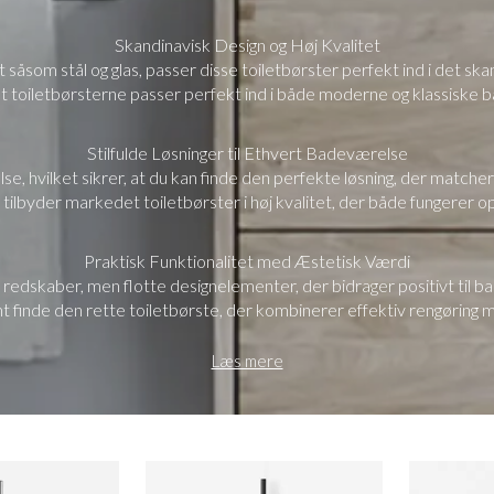
Skandinavisk Design og Høj Kvalitet
 såsom stål og glas, passer disse toiletbørster perfekt ind i det ska
 at toiletbørsterne passer perfekt ind i både moderne og klassiske
Stilfulde Løsninger til Ethvert Badeværelse
lse, hvilket sikrer, at du kan finde den perfekte løsning, der matcher
tilbyder markedet toiletbørster i høj kvalitet, der både fungerer op
Praktisk Funktionalitet med Æstetisk Værdi
 redskaber, men flotte designelementer, der bidrager positivt til 
t finde den rette toiletbørste, der kombinerer effektiv rengøring m
Læs mere