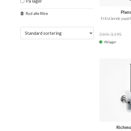
På lager
Plan
Ryd alle filtre
Fritstående papirh
DKK 3.195
På lager
Richmo