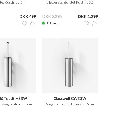
et Rustfrit Stål
Toiletbørste, Børstet Rustfrit Stål
DKK 499
DKK 3.295
DKK 1.299
På lager
el&Teudt H33W
Classwell CW33W
te Vægmonteret, Krom
Vægmonteret Toiletbørste, Krom