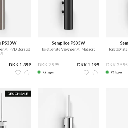
e PS33W
Semplice PS33W
Sem
ængt, PVD Børstet
Toiletbørste Væghængt, Matsort
Toiletbørs
ål
DKK 1.399
DKK 2.995
DKK 1.199
DKK 3.595
På lager
På lager
DESIGN SALE