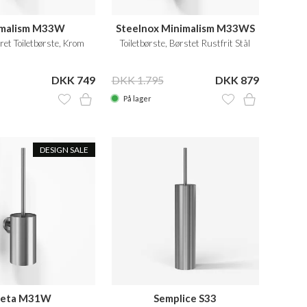
imalism M33W
Steelnox Minimalism M33WS
t Toiletbørste, Krom
Toiletbørste, Børstet Rustfrit Stål
DKK 749
DKK 1.795
DKK 879
På lager
DESIGN SALE
eta M31W
Semplice S33