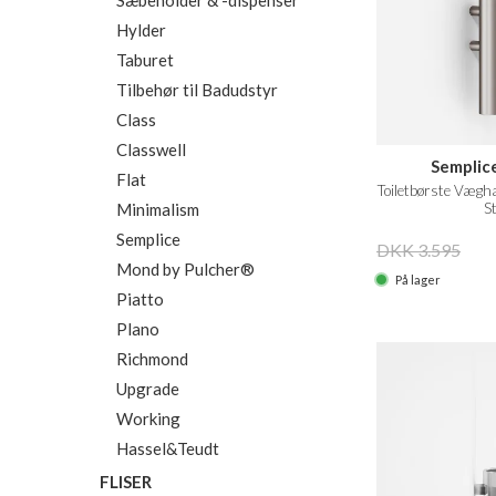
Sæbeholder & -dispenser
Hylder
Taburet
Tilbehør til Badudstyr
Class
Classwell
Semplic
Flat
Toiletbørste Vægh
Minimalism
St
Semplice
DKK 3.595
Mond by Pulcher®
På lager
Piatto
Plano
Richmond
Upgrade
Working
Hassel&Teudt
FLISER