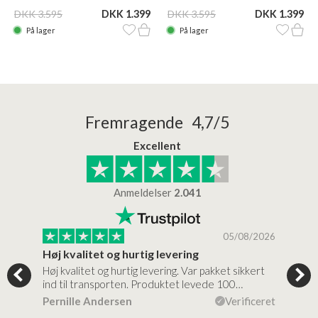
DKK 3.595
DKK 1.399
DKK 3.595
DKK 1.399
På lager
På lager
Fremragende 4,7/5
Excellent
Anmeldelser
2.041
/2026
05/08/2026
Høj kvalitet og hurtig levering
Mege
tigt,
Høj kvalitet og hurtig levering. Var pakket sikkert
Prod
ind til transporten. Produktet levede 100…
kval
efte
ceret
Pernille Andersen
Verificeret
Ann