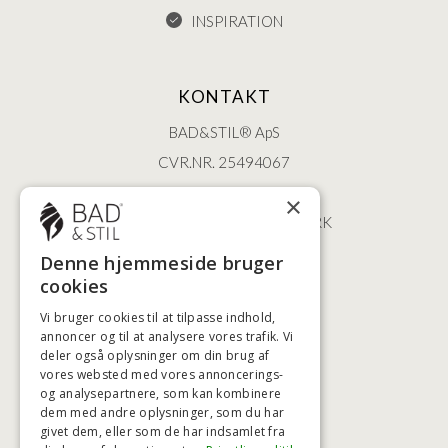
INSPIRATION
KONTAKT
BAD&STIL® ApS
CVR.NR. 25494067
ØSTERBROGADE 202
×
2100 KØBENHAVN • DANMARK
+45 3920 5084
Denne hjemmeside bruger
BADSTIL@BADSTIL.DK
cookies
Vi bruger cookies til at tilpasse indhold,
annoncer og til at analysere vores trafik. Vi
deler også oplysninger om din brug af
HØJESTE KREDITVÆRDIGHED
vores websted med vores annoncerings-
og analysepartnere, som kan kombinere
dem med andre oplysninger, som du har
givet dem, eller som de har indsamlet fra
BETALINGSMULIGHEDER