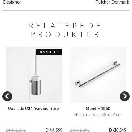
Designer:
Pulcher Denmark
RELATEREDE
PRODUKTER
DESIGN SALE
Upgrade U31, Vægmonteret
Mond M1860
toiletbørste, Krom/hvid
Håndklæde- stang 60 cm, Krom
DKK 1.695
DKK 599
DKK 1.095
DKK 549