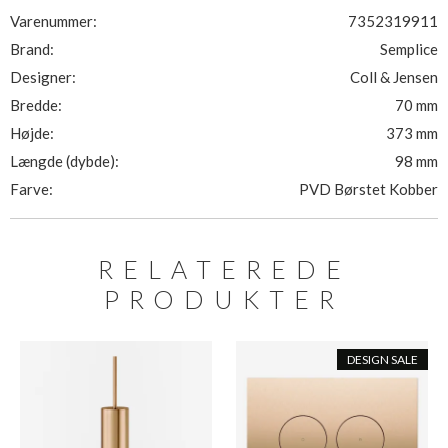
Varenummer:
7352319911
Brand:
Semplice
Designer:
Coll & Jensen
Bredde:
70 mm
Højde:
373 mm
Længde (dybde):
98 mm
Farve:
PVD Børstet Kobber
RELATEREDE
PRODUKTER
DESIGN SALE