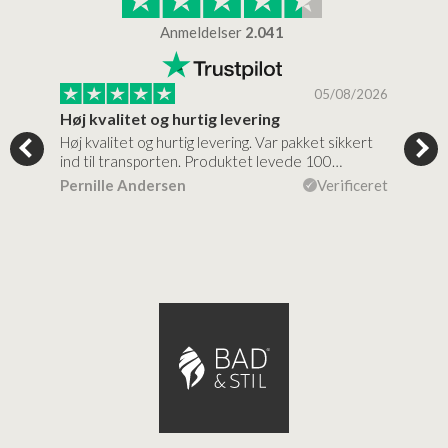
Anmeldelser
2.041
/2026
05/08/2026
Høj kvalitet og hurtig levering
Mege
tigt,
Høj kvalitet og hurtig levering. Var pakket sikkert
Prod
ind til transporten. Produktet levede 100…
kval
efte
ceret
Pernille Andersen
Verificeret
Ann