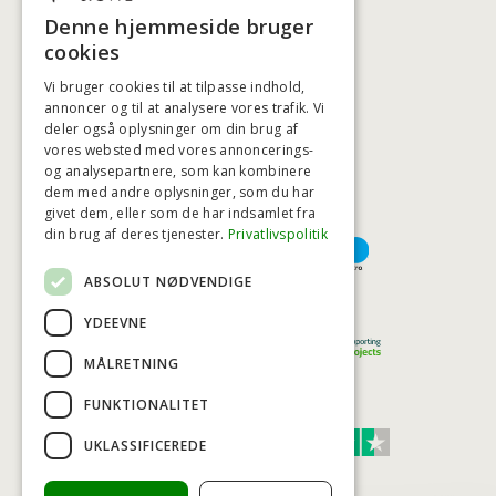
+45 3920 5084
Denne hjemmeside bruger
BADSTIL@BADSTIL.DK
cookies
Vi bruger cookies til at tilpasse indhold,
annoncer og til at analysere vores trafik. Vi
deler også oplysninger om din brug af
HØJESTE KREDITVÆRDIGHED
vores websted med vores annoncerings-
og analysepartnere, som kan kombinere
dem med andre oplysninger, som du har
givet dem, eller som de har indsamlet fra
BETALINGSMULIGHEDER
din brug af deres tjenester.
Privatlivspolitik
ABSOLUT NØDVENDIGE
TRYG OG SIKKER E-HANDEL
YDEEVNE
MÅLRETNING
FUNKTIONALITET
TRUST SCORE 4,7
UKLASSIFICEREDE
Excellent