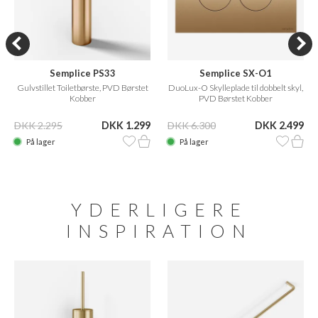
Semplice PS33
Semplice SX-O1
Gulvstillet Toiletbørste, PVD Børstet
DuoLux-O Skylleplade til dobbelt skyl,
Kobber
PVD Børstet Kobber
DKK 2.295
DKK 1.299
DKK 6.300
DKK 2.499
På lager
På lager
YDERLIGERE
INSPIRATION