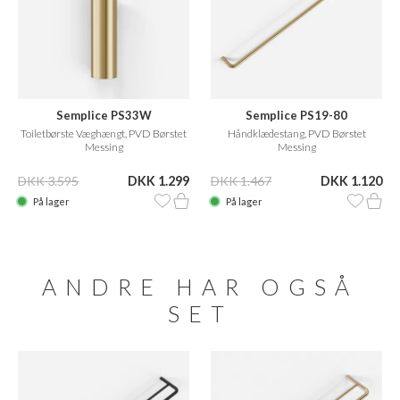
Semplice PS33W
Semplice PS19-80
Toiletbørste Væghængt, PVD Børstet
Håndklædestang, PVD Børstet
Messing
Messing
DKK 3.595
DKK 1.299
DKK 1.467
DKK 1.120
På lager
På lager
ANDRE HAR OGSÅ
SET