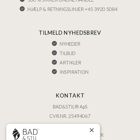
HJÆLP & RETNINGSLINJER +45 3920 5084
TILMELD NYHEDSBREV
NYHEDER
TILBUD
ARTIKLER
INSPIRATION
KONTAKT
BAD&STIL® ApS
CVR.NR. 25494067
ØSTERBROGADE 202
×
2100 KØBENHAVN • DANMARK