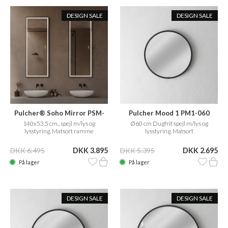
DESIGN SALE
DESIGN SALE
Pulcher® Soho Mirror PSM-
Pulcher Mood 1 PM1-060
1453
140x53,5 cm., spejl m/lys og
Ø60 cm Dugfrit spejl m/lys og
lysstyring, Matsort ramme
lysstyring, Matsort
DKK 6.495
DKK 3.895
DKK 5.395
DKK 2.695
På lager
På lager
DESIGN SALE
DESIGN SALE