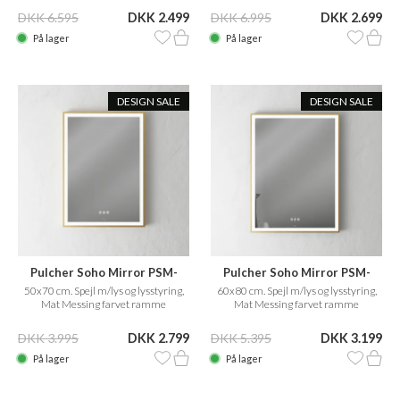
DKK 6.595
DKK 2.499
DKK 6.995
DKK 2.699
På lager
På lager
DESIGN SALE
DESIGN SALE
Pulcher Soho Mirror PSM-
Pulcher Soho Mirror PSM-
5070
6080
50x70 cm. Spejl m/lys og lysstyring,
60x80 cm. Spejl m/lys og lysstyring,
Mat Messing farvet ramme
Mat Messing farvet ramme
DKK 3.995
DKK 2.799
DKK 5.395
DKK 3.199
På lager
På lager