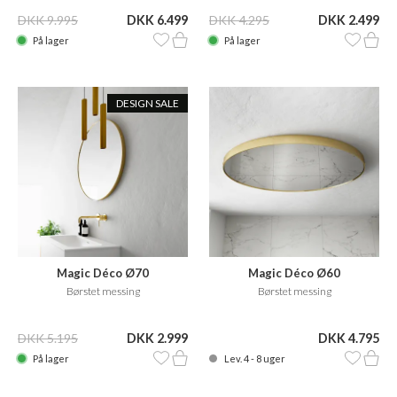
DKK 9.995
DKK 6.499
DKK 4.295
DKK 2.499
På lager
På lager
DESIGN SALE
Magic Déco Ø70
Magic Déco Ø60
Børstet messing
Børstet messing
DKK 5.195
DKK 2.999
DKK 4.795
På lager
Lev. 4 - 8 uger