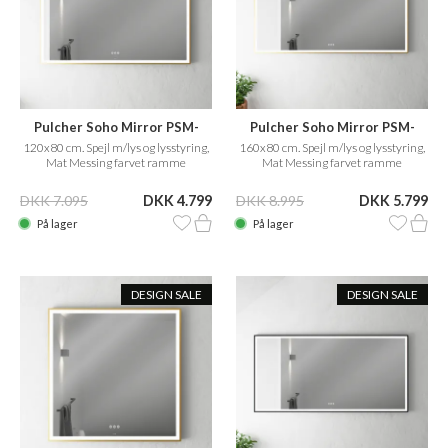
Pulcher Soho Mirror PSM-
Pulcher Soho Mirror PSM-
1280
1680
120x80 cm. Spejl m/lys og lysstyring,
160x80 cm. Spejl m/lys og lysstyring,
Mat Messing farvet ramme
Mat Messing farvet ramme
DKK 7.095
DKK 4.799
DKK 8.995
DKK 5.799
På lager
På lager
DESIGN SALE
DESIGN SALE