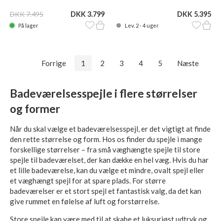
DKK 7.495
DKK 3.799
DKK 5.395
På lager
Lev. 2 - 4 uger
Forrige
1
2
3
4
5
Næste
Badeværelsesspejle i flere størrelser
og former
Når du skal vælge et badeværelsesspejl, er det vigtigt at finde
den rette størrelse og form. Hos os finder du spejle i mange
forskellige størrelser – fra små væghængte spejle til store
spejle til badeværelset, der kan dække en hel væg. Hvis du har
et lille badeværelse, kan du vælge et mindre, ovalt spejl eller
et væghængt spejl for at spare plads. For større
badeværelser er et stort spejl et fantastisk valg, da det kan
give rummet en følelse af luft og forstørrelse.
Store spejle kan være med til at skabe et luksuriøst udtryk og