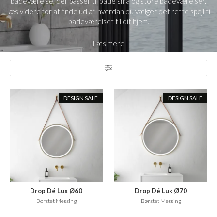
badeværelse, der passer til både små og store badeværelser.
Læs videre for at finde ud af, hvordan du vælger det rette spejl til
badeværelset til dit hjem.
Læs mere
DESIGN SALE
DESIGN SALE
Drop Dé Lux Ø60
Drop Dé Lux Ø70
Børstet Messing
Børstet Messing