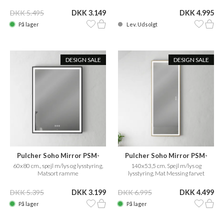
DKK 5.495
DKK 3.149
DKK 4.995
På lager
Lev. Udsolgt
DESIGN SALE
DESIGN SALE
Pulcher Soho Mirror PSM-
Pulcher Soho Mirror PSM-
6080
1453
60x80 cm., spejl m/lys og lysstyring,
140x53,5 cm. Spejl m/lys og
Matsort ramme
lysstyring, Mat Messing farvet
ramme
DKK 5.395
DKK 3.199
DKK 6.995
DKK 4.499
På lager
På lager