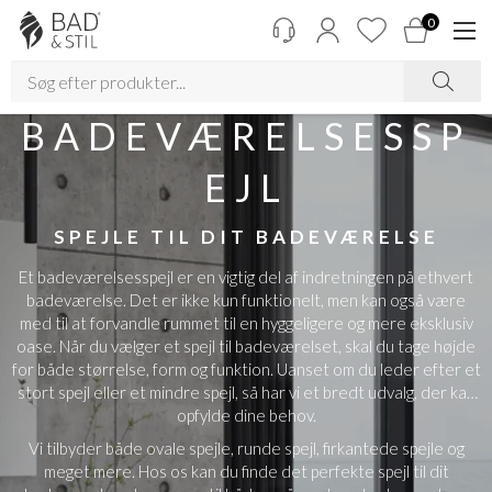
0
BADEVÆRELSESSP
EJL
SPEJLE TIL DIT BADEVÆRELSE
Et badeværelsesspejl er en vigtig del af indretningen på ethvert
badeværelse. Det er ikke kun funktionelt, men kan også være
med til at forvandle rummet til en hyggeligere og mere eksklusiv
oase. Når du vælger et spejl til badeværelset, skal du tage højde
for både størrelse, form og funktion. Uanset om du leder efter et
stort spejl eller et mindre spejl, så har vi et bredt udvalg, der kan
opfylde dine behov.
Vi tilbyder både ovale spejle, runde spejl, firkantede spejle og
meget mere. Hos os kan du finde det perfekte spejl til dit