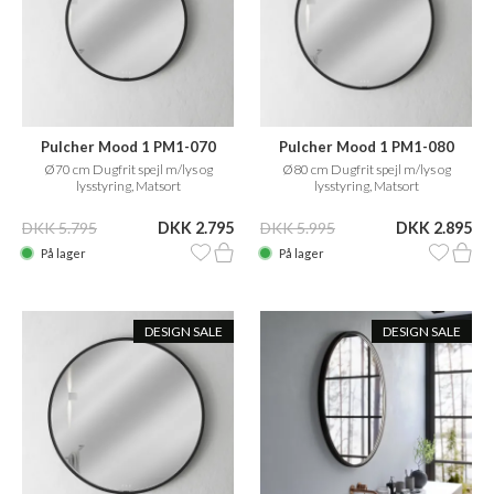
Pulcher Mood 1 PM1-070
Pulcher Mood 1 PM1-080
Ø70 cm Dugfrit spejl m/lys og
Ø80 cm Dugfrit spejl m/lys og
lysstyring, Matsort
lysstyring, Matsort
DKK 5.795
DKK 2.795
DKK 5.995
DKK 2.895
På lager
På lager
DESIGN SALE
DESIGN SALE