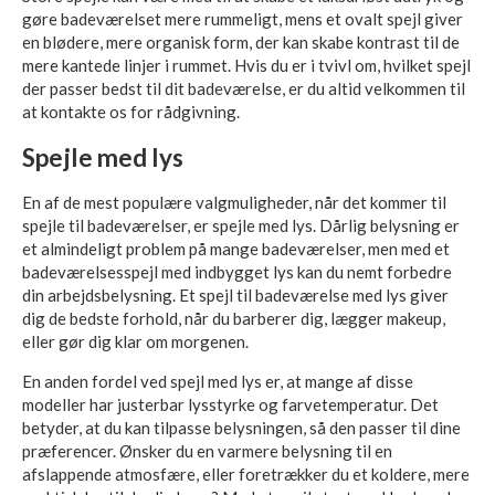
gøre badeværelset mere rummeligt, mens et ovalt spejl giver
en blødere, mere organisk form, der kan skabe kontrast til de
mere kantede linjer i rummet. Hvis du er i tvivl om, hvilket spejl
der passer bedst til dit badeværelse, er du altid velkommen til
at kontakte os for rådgivning.
Spejle med lys
En af de mest populære valgmuligheder, når det kommer til
spejle til badeværelser, er spejle med lys. Dårlig belysning er
et almindeligt problem på mange badeværelser, men med et
badeværelsesspejl med indbygget lys kan du nemt forbedre
din arbejdsbelysning. Et spejl til badeværelse med lys giver
dig de bedste forhold, når du barberer dig, lægger makeup,
eller gør dig klar om morgenen.
En anden fordel ved spejl med lys er, at mange af disse
modeller har justerbar lysstyrke og farvetemperatur. Det
betyder, at du kan tilpasse belysningen, så den passer til dine
præferencer. Ønsker du en varmere belysning til en
afslappende atmosfære, eller foretrækker du et koldere, mere