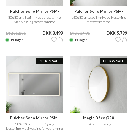
Pulcher Soho Mirror PSM-
Pulcher Soho Mirror PSM-
8080
1680
80x80 cm. Spejl m/lys og lysstyring,
160x80 cm., spejl m/lys og lysstyring,
Mat Messing farvet ramme
Matsort ramme
DKK 5.295
DKK 3.499
DKK 8.995
DKK 5.799
På lager
På lager
DESIGN SALE
DESIGN SALE
Pulcher Soho Mirror PSM-
Magic Déco Ø50
1880
180x80 cm. Spejl m/lys og
Børstet messing
lysstyring,Mat Messing farvet ramme