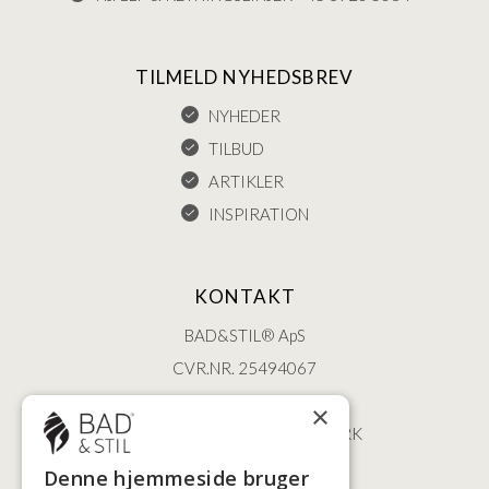
TILMELD NYHEDSBREV
NYHEDER
TILBUD
ARTIKLER
INSPIRATION
KONTAKT
BAD&STIL® ApS
CVR.NR. 25494067
ØSTERBROGADE 202
×
2100 KØBENHAVN • DANMARK
+45 3920 5084
Denne hjemmeside bruger