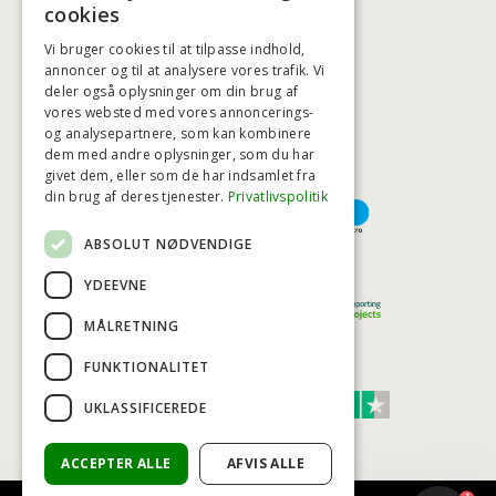
BADSTIL@BADSTIL.DK
cookies
Vi bruger cookies til at tilpasse indhold,
annoncer og til at analysere vores trafik. Vi
deler også oplysninger om din brug af
HØJESTE KREDITVÆRDIGHED
vores websted med vores annoncerings-
og analysepartnere, som kan kombinere
dem med andre oplysninger, som du har
givet dem, eller som de har indsamlet fra
BETALINGSMULIGHEDER
din brug af deres tjenester.
Privatlivspolitik
ABSOLUT NØDVENDIGE
TRYG OG SIKKER E-HANDEL
YDEEVNE
MÅLRETNING
FUNKTIONALITET
TRUST SCORE 4,7
UKLASSIFICEREDE
Excellent
ACCEPTER ALLE
AFVIS ALLE