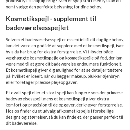
praktisk lys til daglig brug? Med et spejl stort med lys kan du
nemt vælge den perfekte belysning for dine behov.
Kosmetikspejl - supplement til
badeværelsesspejlet
Selvom et badeværelsesspejl er essentiel til dit daglige behov,
kan det være en god idé at supplere med et kosmetikspejl, især
hvis du har brug for ekstra forstørrelse. Vi tilbyder både
væghængte kosmetikspejle og kosmetikspejle på fod, der kan
være med til at gøre dit badeværelse endnu mere funktionelt.
Et kosmetikspejl giver dig mulighed for at se detaljer tættere
på, hvilket er ideelt, når du lægger makeup, plukker øjenbryn
eller foretager præcise plejeopgaver.
Et ovalt spejl eller et stort spejl kan fungere som det primære
badeværelsesspejl, mens et kosmetikspejl giver ekstra
komfort og præcision til de opgaver, der kræver forstørrelse.
Hos os finder du et udvalg af kosmetikspejle i forskellige
designs og størrelser, så du kan finde et, der passer perfekt til
dit badeværelse.