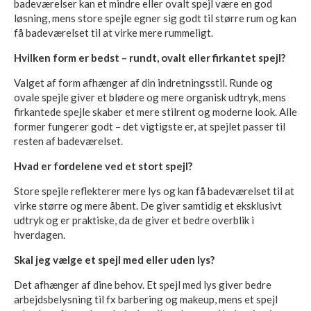
badeværelser kan et mindre eller ovalt spejl være en god
løsning, mens store spejle egner sig godt til større rum og kan
få badeværelset til at virke mere rummeligt.
Hvilken form er bedst – rundt, ovalt eller firkantet spejl?
Valget af form afhænger af din indretningsstil. Runde og
ovale spejle giver et blødere og mere organisk udtryk, mens
firkantede spejle skaber et mere stilrent og moderne look. Alle
former fungerer godt – det vigtigste er, at spejlet passer til
resten af badeværelset.
Hvad er fordelene ved et stort spejl?
Store spejle reflekterer mere lys og kan få badeværelset til at
virke større og mere åbent. De giver samtidig et eksklusivt
udtryk og er praktiske, da de giver et bedre overblik i
hverdagen.
Skal jeg vælge et spejl med eller uden lys?
Det afhænger af dine behov. Et spejl med lys giver bedre
arbejdsbelysning til fx barbering og makeup, mens et spejl