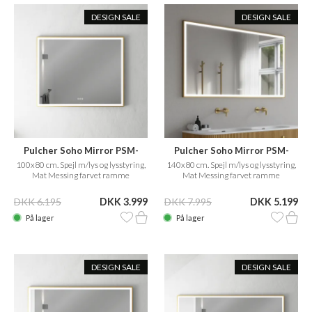
DESIGN SALE
DESIGN SALE
Pulcher Soho Mirror PSM-
Pulcher Soho Mirror PSM-
1080
1480
100x80 cm. Spejl m/lys og lysstyring,
140x80 cm. Spejl m/lys og lysstyring,
Mat Messing farvet ramme
Mat Messing farvet ramme
DKK 6.195
DKK 3.999
DKK 7.995
DKK 5.199
På lager
På lager
DESIGN SALE
DESIGN SALE