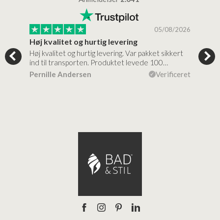
/2026
05/08/2026
Høj kvalitet og hurtig levering
Mege
tigt,
Høj kvalitet og hurtig levering. Var pakket sikkert
Prod
ind til transporten. Produktet levede 100…
kval
efte
ceret
Pernille Andersen
Verificeret
Ann