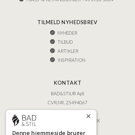
TILMELD NYHEDSBREV
NYHEDER
TILBUD
ARTIKLER
INSPIRATION
KONTAKT
BAD&STIL® ApS
CVR.NR. 25494067
ØSTERBROGADE 202
×
2100 KØBENHAVN • DANMARK
+45 3920 5084
Denne hjemmeside bruger