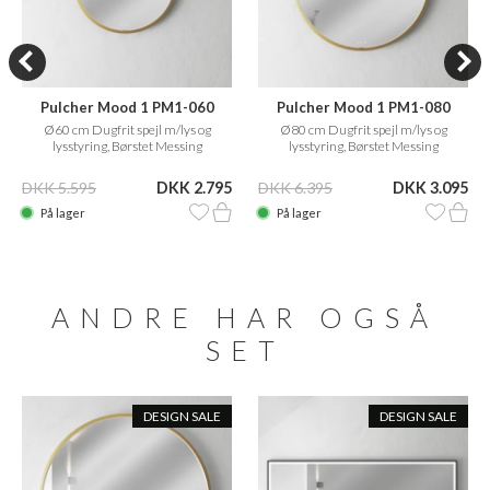
Pulcher Mood 1 PM1-060
Pulcher Mood 1 PM1-080
Ø60 cm Dugfrit spejl m/lys og
Ø80 cm Dugfrit spejl m/lys og
lysstyring, Børstet Messing
lysstyring, Børstet Messing
DKK 5.595
DKK 2.795
DKK 6.395
DKK 3.095
På lager
På lager
ANDRE HAR OGSÅ
SET
DESIGN SALE
DESIGN SALE