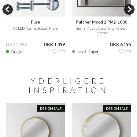
Pure
Pulcher Mood 2 PM2-1080
X5 LED Kosmetikspejl, Krom
Spejl m/lys og lysstyring, Matsort
Ramme
DKK 2.995
DKK 1.499
DKK 6.195
På lager
Lev. 2 - 4 uger
YDERLIGERE
INSPIRATION
DESIGN SALE
DESIGN SALE