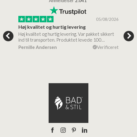
Anmeldelser
2.041
/2026
05/08/2026
Høj kvalitet og hurtig levering
Mege
tigt,
Høj kvalitet og hurtig levering. Var pakket sikkert
Prod
ind til transporten. Produktet levede 100…
kval
efte
ceret
Pernille Andersen
Verificeret
Ann