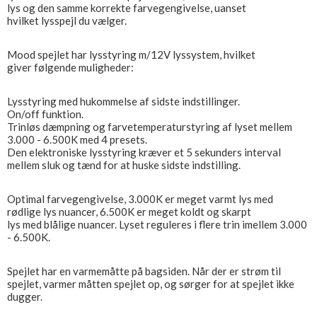
lys og den samme korrekte farvegengivelse, uanset
hvilket lysspejl du vælger.
Mood spejlet har lysstyring m/12V lyssystem, hvilket
giver følgende muligheder:
Lysstyring med hukommelse af sidste indstillinger.
On/off funktion.
Trinløs dæmpning og farvetemperaturstyring af lyset mellem
3.000 - 6.500K med 4 presets.
Den elektroniske lysstyring kræver et 5 sekunders interval
mellem sluk og tænd for at huske sidste indstilling.
Optimal farvegengivelse, 3.000K er meget varmt lys med
rødlige lys nuancer, 6.500K er meget koldt og skarpt
lys med blålige nuancer. Lyset reguleres i flere trin imellem 3.000
- 6.500K.
Spejlet har en varmemåtte på bagsiden. Når der er strøm til
spejlet, varmer måtten spejlet op, og sørger for at spejlet ikke
dugger.