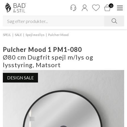
0
SPEJL
SALE
Spejl med lys
Pulcher Mood
Pulcher Mood 1 PM1-080
Ø80 cm Dugfrit spejl m/lys og
lysstyring, Matsort
DESIGN SALE