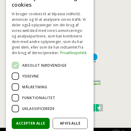
BADSTIL@BADSTIL.DK
cookies
Vi bruger cookies til at tilpasse indhold,
annoncer og til at analysere vores trafik. Vi
deler også oplysninger om din brug af
HØJESTE KREDITVÆRDIGHED
vores websted med vores annoncerings-
og analysepartnere, som kan kombinere
dem med andre oplysninger, som du har
givet dem, eller som de har indsamlet fra
BETALINGSMULIGHEDER
din brug af deres tjenester.
Privatlivspolitik
ABSOLUT NØDVENDIGE
TRYG OG SIKKER E-HANDEL
YDEEVNE
MÅLRETNING
FUNKTIONALITET
TRUST SCORE 4,7
UKLASSIFICEREDE
Excellent
ACCEPTER ALLE
AFVIS ALLE