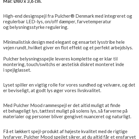
Mål: Ø80 x 3,6 cm.
High-end designspejl fra Pulcher® Denmark med integreret og
regulerbar LED-lys, on/off dæmper, farvetemperatur
og belysningsstyrke regulering.
Minimalistisk design med elegant og ensartet lysstribe hele
vejen rundt, hvilket giver en flot effekt og et perfekt arbejdslys.
Pulcher belysningsspejle leveres komplette og er klar til
montering, touch/switchs er æstetisk diskret monteret inde
i spejlglasset.
Lyset spiller en vigtig rolle for vores sundhed og velvære, og det
er beviseligt, at godt lys øger vores livskvalitet.
Med Pulcher Mood rammespejl er det altid muligt at finde
et behageligt lys, tættest muligt på solens lys, så farverne på
materialer og personer bliver gengivet nuanceret og naturligt.
Få et lækkert spejl-produkt af højeste kvalitet med de rigtige
lysfarver. Pulcher Mood spejlet sikrer, at du altid får et ensfarvet