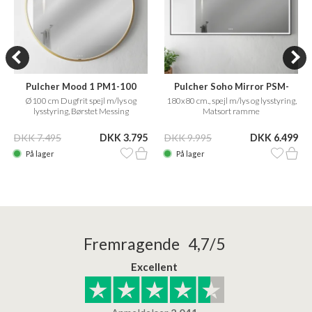
Pulcher Mood 1 PM1-100
Pulcher Soho Mirror PSM-
1880
Ø100 cm Dugfrit spejl m/lys og
180x80 cm., spejl m/lys og lysstyring,
lysstyring, Børstet Messing
Matsort ramme
DKK 7.495
DKK 3.795
DKK 9.995
DKK 6.499
På lager
På lager
Fremragende 4,7/5
Excellent