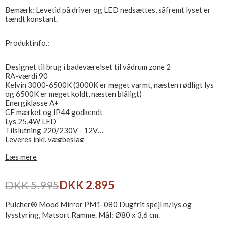
Bemærk: Levetid på driver og LED nedsættes, såfremt lyset er
tændt konstant.
Produktinfo.:
Designet til brug i badeværelset til vådrum zone 2
RA-værdi 90
Kelvin 3000-6500K (3000K er meget varmt, næsten rødligt lys
og 6500K er meget koldt, næsten blåligt)
Energiklasse A+
CE mærket og IP44 godkendt
Lys 25,4W LED
Tilslutning 220/230V - 12V
Leveres inkl. vægbeslag
Læs mere
DKK 5.995
DKK 2.895
Pulcher® Mood Mirror PM1-080 Dugfrit spejl m/lys og
lysstyring, Matsort Ramme. Mål: Ø80 x 3,6 cm.