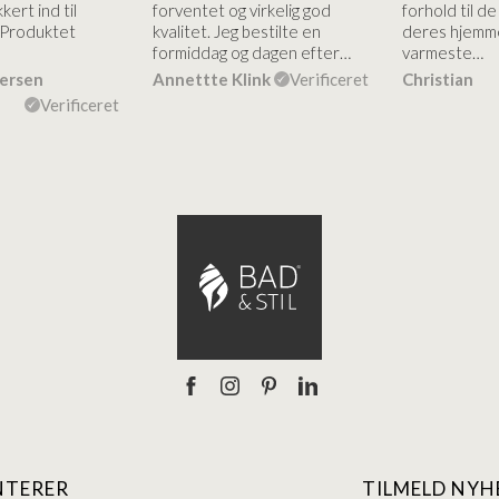
kert ind til
forventet og virkelig god
forhold til d
 Produktet
kvalitet. Jeg bestilte en
deres hjemme
formiddag og dagen efter…
varmeste…
dersen
Annettte Klink
Verificeret
Christian
Verificeret
NTERER
TILMELD NYH