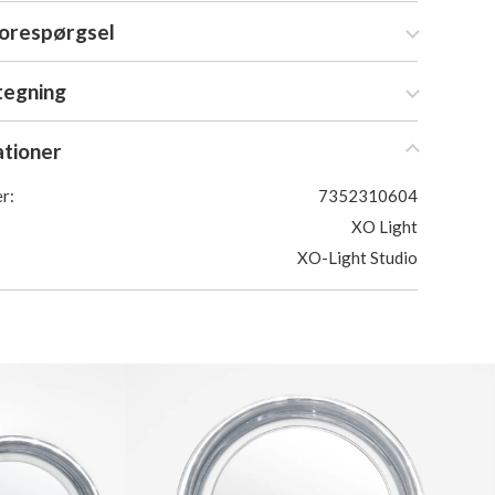
forespørgsel
tegning
ationer
r:
7352310604
XO Light
XO-Light Studio