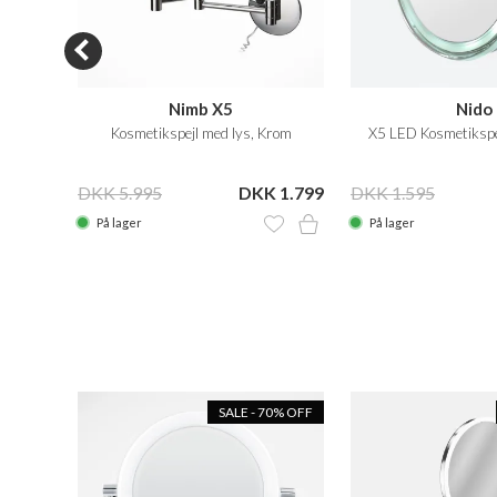
Nimb X5
Nido
ejl
Kosmetikspejl med lys, Krom
X5 LED Kosmetikspe
 1.499
DKK 5.995
DKK 1.799
DKK 1.595
På lager
På lager
N SALE
SALE - 70% OFF