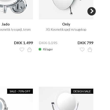
Jado
Only
smetik lysspejl, krom
X5 Kosmetikspejl m/sugekop
LE
DKK 1.499
DKK 1.195
DKK 799
DKK 3
På lager
På la
SALE - 70% OFF
DESIGN SALE