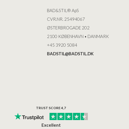
BAD&STIL® ApS
CVR.NR. 25494067
ØSTERBROGADE 202
2100 KØBENHAVN • DANMARK
+45 3920 5084
BADSTIL@BADSTIL.DK
TRUST SCORE 4,7
Excellent