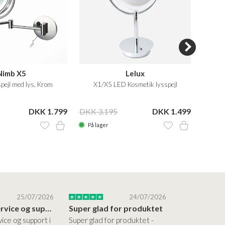
Nimb X5
Lelux
pejl med lys, Krom
X1/X5 LED Kosmetik lysspejl
Kosm
DKK 1.799
DKK 3.195
DKK 1.499
DKK 7
På lager
På la
25/07/2026
24/07/2026
Altid god service og support i forhold…
Super glad for produktet
Alt var god
vice og support i
Super glad for produktet -
Alt var godt: