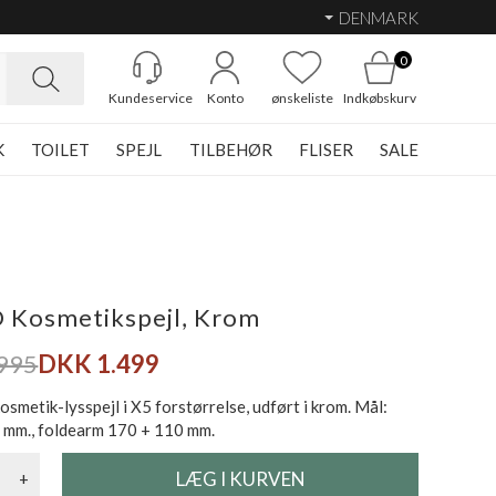
DENMARK
0
Kundeservice
Konto
ønskeliste
Indkøbskurv
K
TOILET
SPEJL
TILBEHØR
FLISER
SALE
 Kosmetikspejl, Krom
995
DKK 1.499
smetik-lysspejl i X5 forstørrelse, udført i krom. Mål:
 mm., foldearm 170 + 110 mm.
+