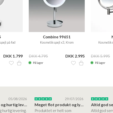
5
Combine 99651
pejl på fod
Kosmetikspejl x3, Krom
Kosmetiks
DKK 1.799
DKK 4.795
DKK 2.995
DKK 5.995
På lager
På lager
05/08/2026
29/07/2026
Høj kvalitet og hurtig levering
Meget flot produkt og lynhurtigt levering
g hurtig levering.
Produktet er helt som
Altid god ser