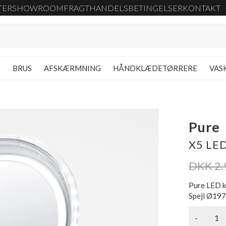
TER
SHOWROOM
FRAGT
HANDELSBETINGELSER
KONTAKT
G
BRUS
AFSKÆRMNING
HÅNDKLÆDETØRRERE
VAS
Pure
X5 LED
DKK 2.
Pure LED ko
Spejl Ø197
-