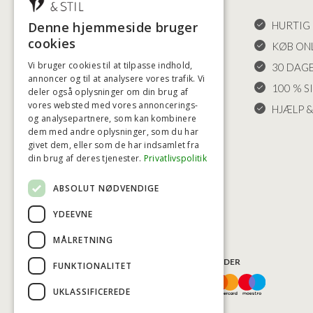
Denne hjemmeside bruger
HANDELSBETINGELSER
HURTIG 
cookies
LEVERING OG RETURET
KØB ONL
Vi bruger cookies til at tilpasse indhold,
FORTRYDELSESRET
30 DAG
annoncer og til at analysere vores trafik. Vi
KLAGER
100 % S
deler også oplysninger om din brug af
vores websted med vores annoncerings-
FRAGT
HJÆLP &
og analysepartnere, som kan kombinere
INDSTILLINGER FOR COOKIES
dem med andre oplysninger, som du har
givet dem, eller som de har indsamlet fra
din brug af deres tjenester.
Privatlivspolitik
ABSOLUT NØDVENDIGE
YDEEVNE
MÅLRETNING
BETALINGSMULIGHEDER
FUNKTIONALITET
UKLASSIFICEREDE