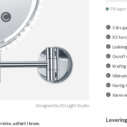
På lager
5 års g
X5 fors
Ledning
On/off s
Kraftig
Vådrums
Hurtig 
Varen er
Designed by XO-Light Studio
Levering
relse, udført i krom.