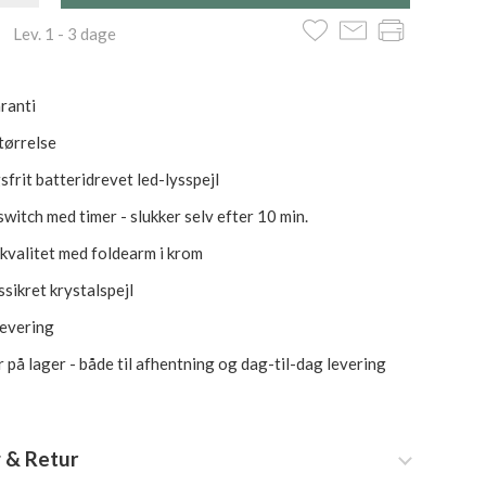
 Lev. 1 - 3 dage
aranti
tørrelse
sfrit batteridrevet led-lysspejl
witch med timer - slukker selv efter 10 min.
 kvalitet med foldearm i krom
sikret krystalspejl
levering
 på lager - både til afhentning og dag-til-dag levering
 & Retur