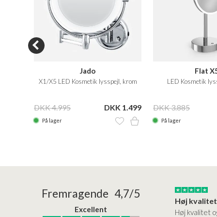
Jado
Flat X
rom
X1/X5 LED Kosmetik lysspejl, krom
LED Kosmetik lyss
 1.499
DKK 4.995
DKK 1.499
DKK 3.885
På lager
På lager
24/01/2026
22/01/2026
Fremragende 4,7/5
Superflot bademøbel og rigtig lynhurtig…
Kanon god service
Excellent
emøbel og rigtig
Kanon god service. Varerne
Høj kvalitet o