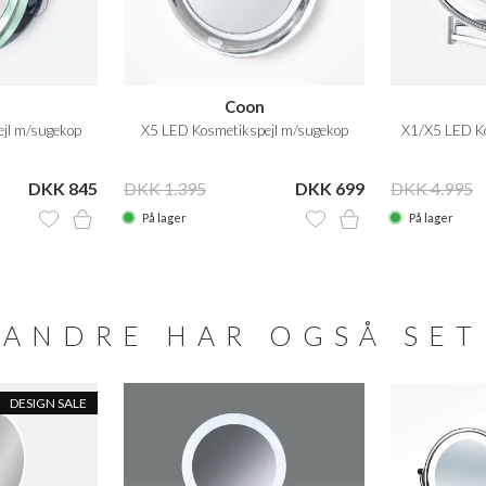
Coon
jl m/sugekop
X5 LED Kosmetikspejl m/sugekop
X1/X5 LED Ko
DKK 845
DKK 1.395
DKK 699
DKK 4.995
På lager
På lager
ANDRE HAR OGSÅ SET
DESIGN SALE