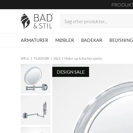
PRODUK
ARMATURER
MØBLER
BADEKAR
BELYSNIN
SPEJL
TILBEHØR
SALE
Make-up & Barberspejle
DESIGN SALE