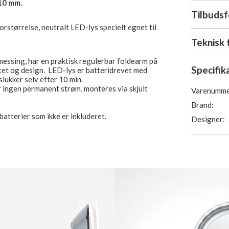
10 mm.
Tilbuds
rstørrelse, neutralt LED-lys specielt egnet til
Teknisk 
messing, har en praktisk regulerbar foldearm på
Specifik
tet og design. LED-lys er batteridrevet med
slukker selv efter 10 min.
 ingen permanent strøm, monteres via skjult
Varenumme
Brand:
atterier som ikke er inkluderet.
Designer: