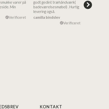
e smukke varer på
godt gedint træhåndværk(
forståelig h
side. Min
badeværelsesmøbel) . Hurtig
nem bestilling
levering også.
levering Sup
Verificeret
camilla bindslev
Flemming V
Verificeret
EDSBREV
KONTAKT