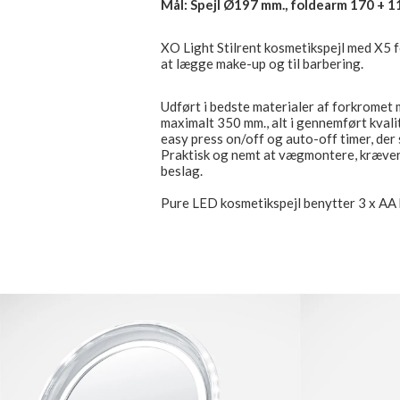
Mål: Spejl Ø197 mm., foldearm 170 + 1
XO Light Stilrent kosmetikspejl med X5 fo
at lægge make-up og til barbering.
Udført i bedste materialer af forkromet 
maximalt 350 mm., alt i gennemført kvali
easy press on/off og auto-off timer, der 
Praktisk og nemt at vægmontere, kræver
beslag.
Pure LED kosmetikspejl benytter 3 x AA b