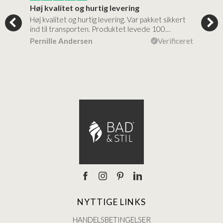
Høj kvalitet og hurtig levering
Mege
tigt,
Høj kvalitet og hurtig levering. Var pakket sikkert
Prod
ind til transporten. Produktet levede 100…
kval
efte
ceret
Pernille Andersen
Verificeret
Ann
NYTTIGE LINKS
HANDELSBETINGELSER