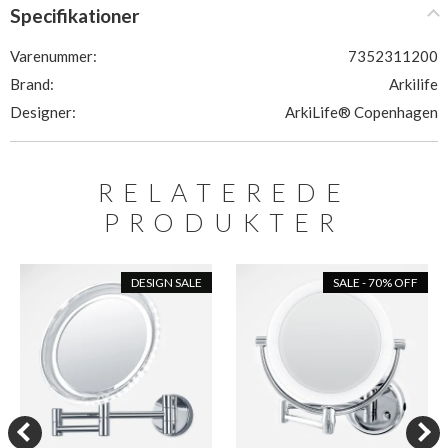
Specifikationer
Varenummer:
7352311200
Brand:
Arkilife
Designer:
ArkiLife® Copenhagen
RELATEREDE
PRODUKTER
DESIGN SALE
SALE - 70% OFF