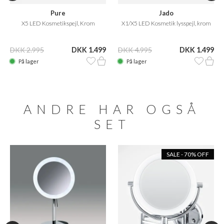
Pure
Jado
X5 LED Kosmetikspejl, Krom
X1/X5 LED Kosmetik lysspejl, krom
DKK 2.995
DKK 1.499
DKK 4.995
DKK 1.499
På lager
På lager
ANDRE HAR OGSÅ
SET
SALE - 70% OFF