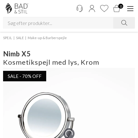
0
SPEJL
SALE
Make-up & Barberspejle
Nimb X5
Kosmetikspejl med lys, Krom
SALE - 70% OFF