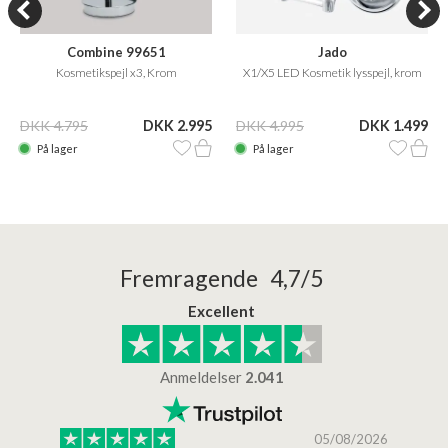
Combine 99651
Jado
Kosmetikspejl x3, Krom
X1/X5 LED Kosmetik lysspejl, krom
DKK 4.795
DKK 2.995
DKK 4.995
DKK 1.499
På lager
På lager
Fremragende 4,7/5
Excellent
Anmeldelser
2.041
/2026
05/08/2026