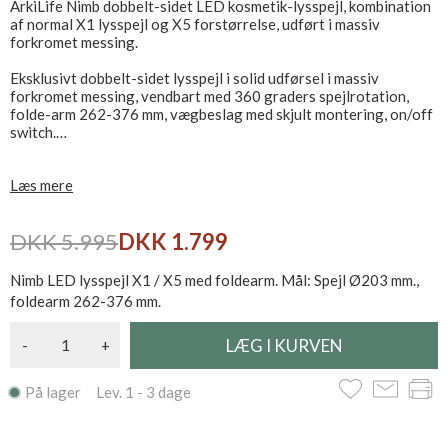
ArkiLife Nimb dobbelt-sidet LED kosmetik-lysspejl, kombination
af normal X1 lysspejl og X5 forstørrelse, udført i massiv
forkromet messing.
Eksklusivt dobbelt-sidet lysspejl i solid udførsel i massiv
forkromet messing, vendbart med 360 graders spejlrotation,
folde-arm 262-376 mm, vægbeslag med skjult montering, on/off
switch.
LED belysningen yder et neutralt lys, specielt egnet til at lægge
Læs mere
make-up og til barbering.
230V tilslutning forberedt til stik.
DKK 5.995
DKK 1.799
Nimb LED lysspejl X1 / X5 med foldearm. Mål: Spejl Ø203 mm.,
foldearm 262-376 mm.
-
+
På lager Lev. 1 - 3 dage