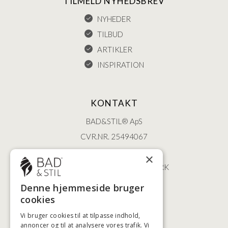
TILMELD NYHEDSBREV
NYHEDER
TILBUD
ARTIKLER
INSPIRATION
KONTAKT
BAD&STIL® ApS
CVR.NR. 25494067
ØSTERBROGADE 202
×
2100 KØBENHAVN • DANMARK
+45 3920 5084
Denne hjemmeside bruger
BADSTIL@BADSTIL.DK
cookies
Vi bruger cookies til at tilpasse indhold,
annoncer og til at analysere vores trafik. Vi