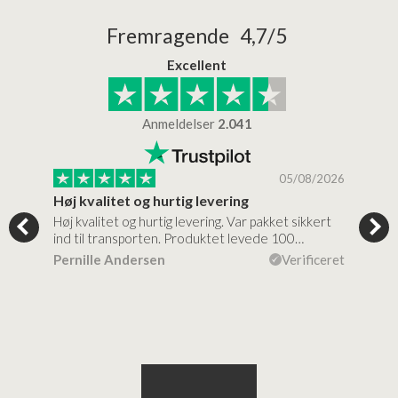
Fremragende 4,7/5
Excellent
Anmeldelser
2.041
/2026
05/08/2026
Høj kvalitet og hurtig levering
Mege
tigt,
Høj kvalitet og hurtig levering. Var pakket sikkert
Prod
ind til transporten. Produktet levede 100…
kval
efte
ceret
Pernille Andersen
Verificeret
Ann