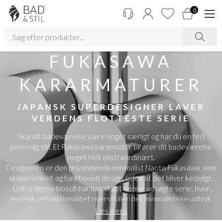
0
FUKASAWA
KARARMATURER
JAPANSK SUPERDESIGNER LAVER
VERDENS FLOTTESTE SERIE
Skal dit badeværelse være noget særligt og har du en fed
personlig stil. Et Fukasawa kararmatur tilfører dit badeværelse
noget helt ekstraordinært.
Designeren er den prisvindende minimalist Naoto Fukasawa, som
skaber enkelt og funktionelt design, uden at det bliver kedeligt.
Udfra denne filosofi har han skabt denne udsøgte serie, hvor
æstetik og funktionalitet overstråler det minimalistiske udtryk.
Et Fukasawa armaturs greb minder om de former, som findes på
Læs mere
et stereoanlæg, resten af designet er slankt, elegant og