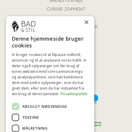
BAD&STIL® ApS
CVR.NR. 25494067
ØSTERBROGADE 202
×
2100 KØBENHAVN • DANMARK
+45 3920 5084
Denne hjemmeside bruger
BADSTIL@BADSTIL.DK
cookies
Vi bruger cookies til at tilpasse indhold,
annoncer og til at analysere vores trafik. Vi
deler også oplysninger om din brug af
HØJESTE KREDITVÆRDIGHED
vores websted med vores annoncerings-
og analysepartnere, som kan kombinere
dem med andre oplysninger, som du har
givet dem, eller som de har indsamlet fra
BETALINGSMULIGHEDER
din brug af deres tjenester.
Privatlivspolitik
ABSOLUT NØDVENDIGE
TRYG OG SIKKER E-HANDEL
YDEEVNE
MÅLRETNING