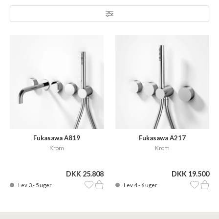
strømlinet, hvilket giver armaturet et eksklusivt og sofistikeret
look, som vil klæde ethvert badeværelse .
Se hele vores Fukasawa serie
her
Se alle vores
kararmaturer
her
Se alle vores badekar
her
Fukasawa A819
Fukasawa A217
Krom
Krom
DKK 25.808
DKK 19.500
Lev. 3 - 5 uger
Lev. 4 - 6 uger