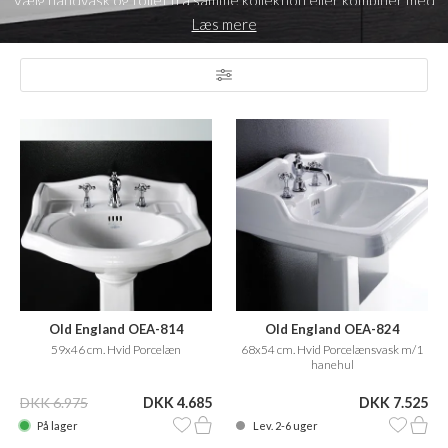
Vælg håndvask og toilet fra samme kollektion eller kombiner med
stilarter i andre kollektioner, så udtrykket rammer din helt egen
Læs mere
personlige stil.
Old England OEA-824
Old England OEA-814
68x54 cm. Hvid Porcelænsvask m/1
59x46 cm. Hvid Porcelæn
hanehul
DKK 7.525
DKK 6.975
DKK 4.685
Lev. 2-6 uger
På lager