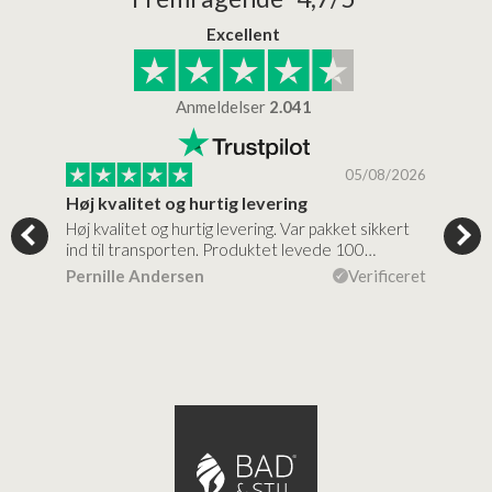
Excellent
Anmeldelser
2.041
/2026
05/08/2026
Høj kvalitet og hurtig levering
Mege
nale
Høj kvalitet og hurtig levering. Var pakket sikkert
Prod
ille…
ind til transporten. Produktet levede 100…
kval
efte
ceret
Pernille Andersen
Verificeret
Ann