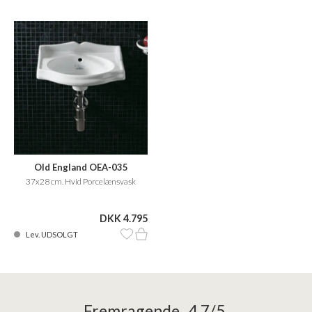
Old England OEA-035
37x28 cm. Hvid Porcelænsvask
DKK 4.795
Lev. UDSOLGT
Fremragende 4,7/5