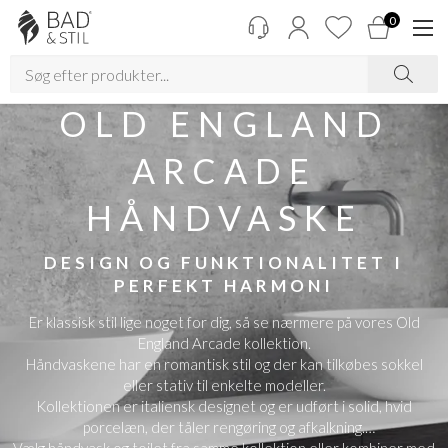
0
OLD ENGLAND
ARCADE
HÅNDVASKE
DESIGN OG FUNKTIONALITET I
PERFEKT HARMONI
Er klassisk stil lige noget for dig, så se nærmere på vores Old
England Arcade kollektion.
Håndvaskene har en romantisk stil og der kan tilkøbes sokkel
eller stativ til enkelte modeller.
Kollektionen er italiensk designet og er udført i solid, hvid
porcelæn, der tåler rengøring og afkalkning.