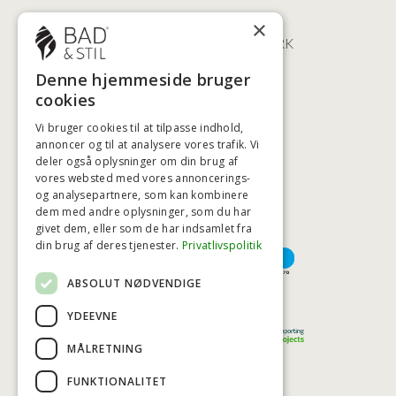
ØSTERBROGADE 202
×
2100 KØBENHAVN • DANMARK
+45 3920 5084
Denne hjemmeside bruger
BADSTIL@BADSTIL.DK
cookies
Vi bruger cookies til at tilpasse indhold,
annoncer og til at analysere vores trafik. Vi
HØJESTE KREDITVÆRDIGHED
deler også oplysninger om din brug af
vores websted med vores annoncerings-
og analysepartnere, som kan kombinere
dem med andre oplysninger, som du har
givet dem, eller som de har indsamlet fra
BETALINGSMULIGHEDER
din brug af deres tjenester.
Privatlivspolitik
ABSOLUT NØDVENDIGE
TRYG OG SIKKER E-HANDEL
YDEEVNE
MÅLRETNING
FUNKTIONALITET
TRUST SCORE 4,7