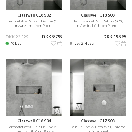
Classwell C18 S02
Classwell C18 S03
Termostatsæt XL Rain DeLuxe Ø30
Termostatsæt Rain DeLuxe Ø20,
m/vægarm, Krom Poleret
m/rør fra loft, Krom Poleret
DKK 22.525
DKK 9.799
DKK 19.995
På lager
Lev. 2 - 4 uger
Classwell C18 S04
Classwell C17 S03
Termostatsæt XL Rain DeLuxe Ø30
Rain DeLuxe Ø30 cm, Wall, Chrome
m/rør fra loft, Krom Poleret
polished steel