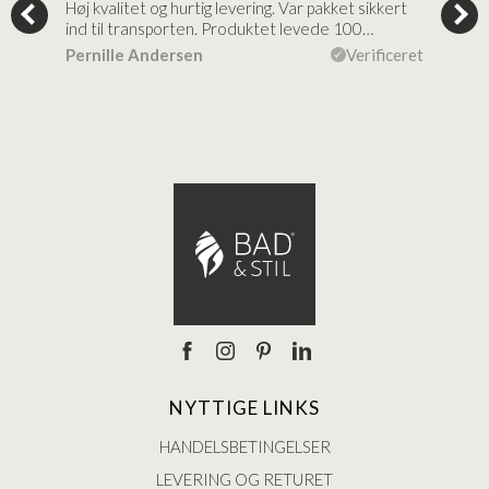
tigt,
Høj kvalitet og hurtig levering. Var pakket sikkert
Prod
ind til transporten. Produktet levede 100…
kval
efte
ceret
Pernille Andersen
Verificeret
Ann
NYTTIGE LINKS
HANDELSBETINGELSER
LEVERING OG RETURET