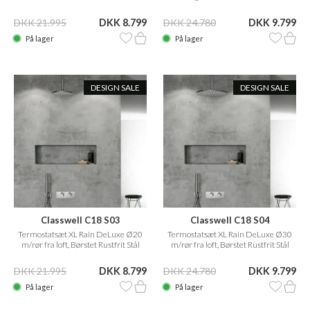
DKK 21.995
DKK 8.799
DKK 24.780
DKK 9.799
På lager
På lager
DESIGN SALE
DESIGN SALE
Classwell C18 S03
Classwell C18 S04
Termostatsæt XL Rain DeLuxe Ø20
Termostatsæt XL Rain DeLuxe Ø30
m/rør fra loft, Børstet Rustfrit Stål
m/rør fra loft, Børstet Rustfrit Stål
DKK 21.995
DKK 8.799
DKK 24.780
DKK 9.799
På lager
På lager