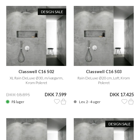
DESIGN SALE
Classwell C16 S02
Classwell C16 S03
XL Rain DeLuxe Ø30, m/vægarm,
Rain DeLuxe Ø20 cm, Loft, Krom
Krom Poleret
Poleret
DKK 18.895
DKK 7.599
DKK 17.425
På lager
Lev. 2 - 4 uger
DESIGN SALE