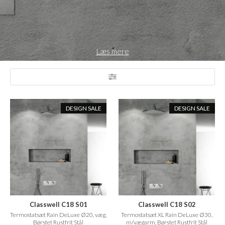
Læs mere
DESIGN SALE
DESIGN SALE
Classwell C18 S01
Classwell C18 S02
Termostatsæt Rain DeLuxe Ø20, væg,
Termostatsæt XL Rain DeLuxe Ø30,
Børstet Rustfrit Stål
m/vægarm, Børstet Rustfrit Stål