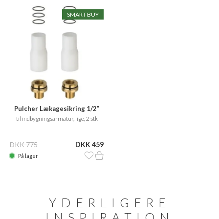
SMART BUY
Pulcher Lækagesikring 1/2”
til indbygningsarmatur, lige, 2 stk
DKK 775
DKK 459
På lager
YDERLIGERE
INSPIRATION