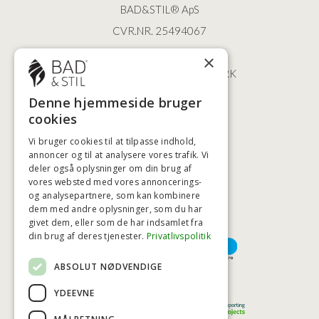
BAD&STIL® ApS
CVR.NR. 25494067
ØSTERBROGADE 202
×
2100 KØBENHAVN • DANMARK
+45 3920 5084
Denne hjemmeside bruger
BADSTIL@BADSTIL.DK
cookies
Vi bruger cookies til at tilpasse indhold,
annoncer og til at analysere vores trafik. Vi
HØJESTE KREDITVÆRDIGHED
deler også oplysninger om din brug af
vores websted med vores annoncerings-
og analysepartnere, som kan kombinere
dem med andre oplysninger, som du har
givet dem, eller som de har indsamlet fra
BETALINGSMULIGHEDER
din brug af deres tjenester.
Privatlivspolitik
ABSOLUT NØDVENDIGE
TRYG OG SIKKER E-HANDEL
YDEEVNE