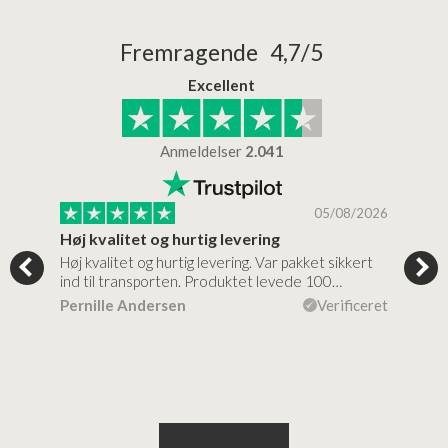
Fremragende 4,7/5
Excellent
Anmeldelser
2.041
/2026
05/08/2026
Høj kvalitet og hurtig levering
Mege
tigt,
Høj kvalitet og hurtig levering. Var pakket sikkert
Prod
ind til transporten. Produktet levede 100…
kval
efte
ceret
Pernille Andersen
Verificeret
Ann