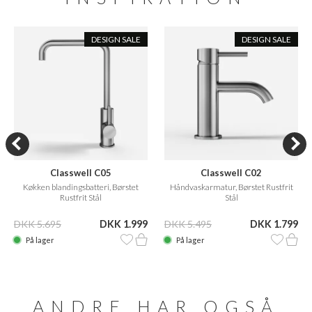
DESIGN SALE
DESIGN SALE
Classwell C05
Classwell C02
Køkken blandingsbatteri, Børstet
Håndvaskarmatur, Børstet Rustfrit
Rustfrit Stål
Stål
DKK 5.695
DKK 1.999
DKK 5.495
DKK 1.799
På lager
På lager
ANDRE HAR OGSÅ