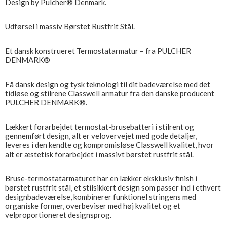
Design by Pulcher® Denmark.
Udførsel i massiv Børstet Rustfrit Stål.
Et dansk konstrueret Termostatarmatur – fra PULCHER
DENMARK®
Få dansk design og tysk teknologi til dit badeværelse med det
tidløse og stilrene Classwell armatur fra den danske producent
PULCHER DENMARK®.
Lækkert forarbejdet termostat-brusebatteri i stilrent og
gennemført design, alt er velovervejet med gode detaljer,
leveres i den kendte og kompromisløse Classwell kvalitet, hvor
alt er æstetisk forarbejdet i massivt børstet rustfrit stål.
Bruse-termostatarmaturet har en lækker eksklusiv finish i
børstet rustfrit stål, et stilsikkert design som passer ind i ethvert
designbadeværelse, kombinerer funktionel stringens med
organiske former, overbeviser med høj kvalitet og et
velproportioneret designsprog.