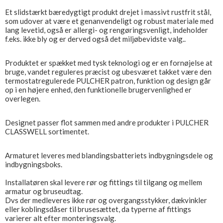
Et slidstærkt bæredygtigt produkt drejet i massivt rustfrit stål,
som udover at være et genanvendeligt og robust materiale med
lang levetid, også er allergi- og rengøringsvenligt, indeholder
f.eks. ikke bly og er derved også det miljøbevidste valg..
Produktet er spækket med tysk teknologi og er en fornøjelse at
bruge, vandet reguleres præcist og ubesværet takket være den
termostatregulerede PULCHER patron, funktion og design går
op i en højere enhed, den funktionelle brugervenlighed er
overlegen.
Designet passer flot sammen med andre produkter i PULCHER
CLASSWELL sortimentet.
Armaturet leveres med blandingsbatteriets indbygningsdele og
indbygningsboks.
Installatøren skal levere rør og fittings til tilgang og mellem
armatur og bruseudtag.
Dvs der medleveres ikke rør og overgangsstykker, dækvinkler
eller koblingsdåser til brusesættet, da typerne af fittings
varierer alt efter monteringsvalg.