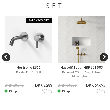
SET
SALE - 70% OFF
Nostromo E811
Hassel&Teudt HBR801 S03
håndvaskbatteri til
Børstet Rustfrit Stål
Brusesæt Ø31cm, Væg, Poleret
indbygning m 20 cm fast tud
Messing Natur
DKK 10.945
DKK 3.283
DKK 30.650
DKK 14.695
På lager
På lager