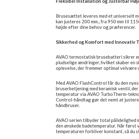
Fleksibel Installation og Justerbar Høj
Brusesættet leveres med et universelt m
kan justeres 200 mm., fra 950 mm til 115
højde efter dine behov og præferencer.
Sikkerhed og Komfort med Innovativ 
AVAO termostatisk brusebatteri sikrer 
pludselige ændringer, hvilket skaber en 
oplevelse, der fremmer optimal velvære 
Med AVAO FlashControl får du den nyeste
bruserbetjening med keramisk ventil, der
temperatur via AVAO TurboTherm-teknol
Control-håndtag gør det nemt at juster
håndbruser.
AVAO serien tilbyder total pålidelighed
den ønskede badetemperatur. Når først va
temperaturen forbliver konstant, så du s