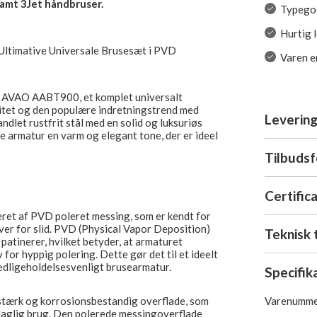
amt 3Jet håndbruser.
Typegod
Hurtig 
timative Universale Brusesæt i PVD
Varen er
 AVAO AABT900, et komplet universalt
litet og den populære indretningstrend med
Levering
dlet rustfrit stål med en solid og luksuriøs
e armatur en varm og elegant tone, der er ideel
Tilbuds
Certific
t af PVD poleret messing, som er kendt for
er for slid. PVD (Physical Vapor Deposition)
Teknisk 
patinerer, hvilket betyder, at armaturet
for hyppig polering. Dette gør det til et ideelt
 vedligeholdelsesvenligt brusearmatur.
Specifik
Varenumme
stærk og korrosionsbestandig overflade, som
aglig brug. Den polerede messingoverflade