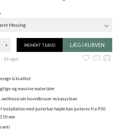
e
eret Messing
+
INDHENT TILBUD
- 16 uger
esign & kvalitet
tige og massive materialer
 wellnessrain hovedbruser m/easyclean
l installation med justerbar højde kan justeres fra 950
1150 mm
aranti