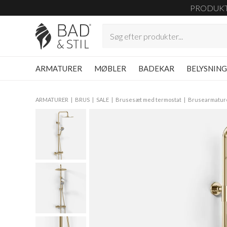
PRODUK
ARMATURER
MØBLER
BADEKAR
BELYSNIN
ARMATURER
BRUS
SALE
Brusesæt med termostat
Brusearmatur