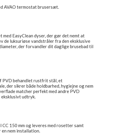
med AVAO termostat brusersæt.
t med EasyClean dyser, der gør det nemt at
ev de luksuriøse vandstråler fra den eksklusive
meter, der forvandler dit daglige brusebad til
 PVD behandlet rustfrit stål, et
le, der sikrer både holdbarhed, hygiejne og nem
erflade matcher perfekt med andre PVD
 eksklusivt udtryk.
l CC 150 mm og leveres med rosetter samt
r en nem installation.