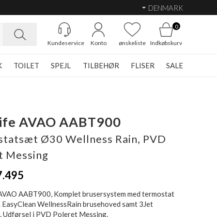
DENMARK
0
Kundeservice
Konto
ønskeliste
Indkøbskurv
K
TOILET
SPEJL
TILBEHØR
FLISER
SALE
Life AVAO AABT900
tatsæt Ø30 Wellness Rain, PVD
t Messing
7.495
AVAO AABT900, Komplet brusersystem med termostat
 EasyClean WellnessRain brusehoved samt 3Jet
. Udførsel i PVD Poleret Messing.