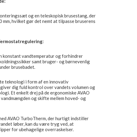
de:
onteringssæt og en teleskopisk brusestang, der
0 mm, hvilket gør det nemt at tilpasse bruserens
Termostatregulering:
en konstant vandtemperatur og forhindrer
skoldningssikker samt bruger- og børnevenlig
under brusebadet.
 teknologi i form af en innovativ
 giver dig fuld kontrol over vandets volumen og
ogi. Et enkelt drej på de ergonomiske AVAO
e vandmængden og skifte mellem hoved- og
 med AVAO TurboTherm, der hurtigt indstiller
ndet løber, kan du være tryg ved, at
lipper for ubehagelige overraskelser.