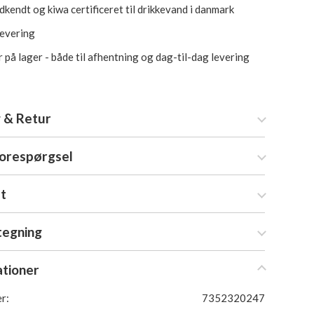
kendt og kiwa certificeret til drikkevand i danmark
levering
 på lager - både til afhentning og dag-til-dag levering
 & Retur
forespørgsel
at
tegning
ationer
r:
7352320247