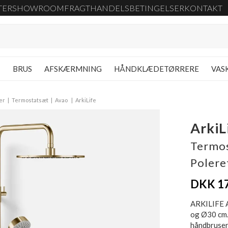
TER
SHOWROOM
FRAGT
HANDELSBETINGELSER
KONTAKT
G
BRUS
AFSKÆRMNING
HÅNDKLÆDETØRRERE
VAS
er
Termostatsæt
Avao
ArkiLife
Arki
Termos
Polere
DKK 1
ARKILIFE 
og Ø30 cm.
håndbruser