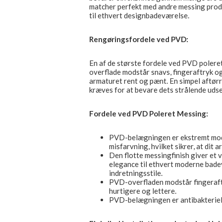
matcher perfekt med andre messing produk
til ethvert designbadeværelse.
Rengøringsfordele ved PVD:
En af de største fordele ved PVD poleret
overflade modstår snavs, fingeraftryk og 
armaturet rent og pænt. En simpel aftørri
kræves for at bevare dets strålende uds
Fordele ved PVD Poleret Messing:
PVD-belægningen er ekstremt mods
misfarvning, hvilket sikrer, at dit 
Den flotte messingfinish giver et v
elegance til ethvert moderne bade
indretningsstile.
PVD-overfladen modstår fingeraft
hurtigere og lettere.
PVD-belægningen er antibakteriel, h