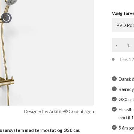
Vælg farv
PVD Pol
-
Lev. 12 
Dansk d
Bæredyg
Ø30 cm.
Fleksibe
Designed by ArkiLife® Copenhagen
mm til 
5 års g
sersystem med termostat og Ø30 cm.