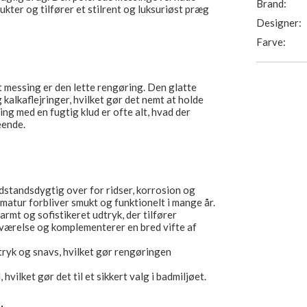
Brand:
ter og tilfører et stilrent og luksuriøst præg
Designer:
Farve:
 messing er den lette rengøring. Den glatte
kalkaflejringer, hvilket gør det nemt at holde
ng med en fugtig klud er ofte alt, hvad der
eende.
tandsdygtig over for ridser, korrosion og
armatur forbliver smukt og funktionelt i mange år.
armt og sofistikeret udtryk, der tilfører
værelse og komplementerer en bred vifte af
ryk og snavs, hvilket gør rengøringen
vilket gør det til et sikkert valg i badmiljøet.