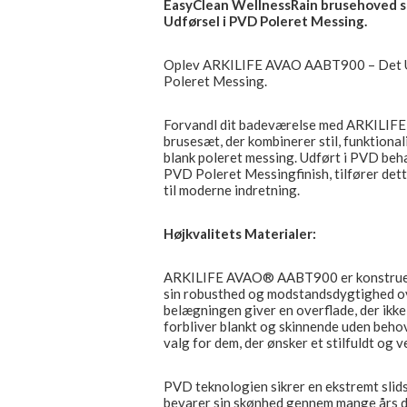
EasyClean WellnessRain brusehoved s
Udførsel i PVD Poleret Messing.
Oplev ARKILIFE AVAO AABT900 – Det Ul
Poleret Messing.
Forvandl dit badeværelse med ARKILIFE
brusesæt, der kombinerer stil, funktiona
blank poleret messing. Udført i PVD behan
PVD Poleret Messingfinish, tilfører dett
til moderne indretning.
Højkvalitets Materialer:
ARKILIFE AVAO® AABT900 er konstruere
sin robusthed og modstandsdygtighed ov
belægningen giver en overflade, der ikke 
forbliver blankt og skinnende uden behov 
valg for dem, der ønsker et stilfuldt og
PVD teknologien sikrer en ekstremt slid
bevarer sin skønhed gennem mange års d