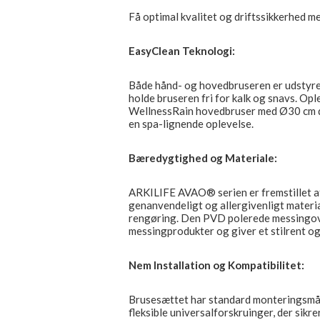
Få optimal kvalitet og driftssikkerhed 
EasyClean Teknologi:
Både hånd- og hovedbruseren er udstyre
holde bruseren fri for kalk og snavs. Opl
WellnessRain hovedbruser med Ø30 cm dia
en spa-lignende oplevelse.
Bæredygtighed og Materiale:
ARKILIFE AVAO® serien er fremstillet af
genanvendeligt og allergivenligt materia
rengøring. Den PVD polerede messingov
messingprodukter og giver et stilrent og
Nem Installation og Kompatibilitet:
Brusesættet har standard monteringsmå
fleksible universalforskruinger, der sikre