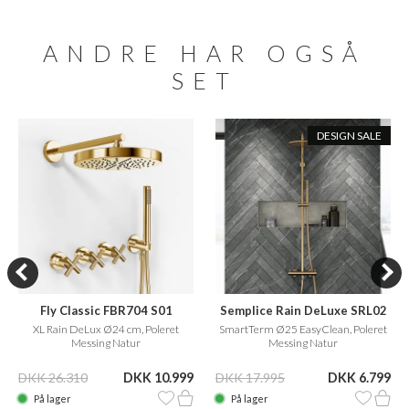
ANDRE HAR OGSÅ
SET
DESIGN SALE
Fly Classic FBR704 S01
Semplice Rain DeLuxe SRL02
XL Rain DeLux Ø24 cm, Poleret
SmartTerm Ø25 EasyClean, Poleret
Messing Natur
Messing Natur
DKK 26.310
DKK 10.999
DKK 17.995
DKK 6.799
På lager
På lager