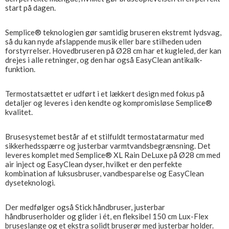
start på dagen.
Semplice® teknologien gør samtidig bruseren ekstremt lydsvag,
så du kan nyde afslappende musik eller bare stilheden uden
forstyrrelser. Hovedbruseren på Ø28 cm har et kugleled, der kan
drejes i alle retninger, og den har også EasyClean antikalk-
funktion.
Termostatsættet er udført i et lækkert design med fokus på
detaljer og leveres i den kendte og kompromisløse Semplice®
kvalitet.
Brusesystemet består af et stilfuldt termostatarmatur med
sikkerhedsspærre og justerbar varmtvandsbegrænsning. Det
leveres komplet med Semplice® XL Rain DeLuxe på Ø28 cm med
air inject og EasyClean dyser, hvilket er den perfekte
kombination af luksusbruser, vandbesparelse og EasyClean
dyseteknologi.
Der medfølger også Stick håndbruser, justerbar
håndbruserholder og glider i ét, en fleksibel 150 cm Lux-Flex
bruseslange og et ekstra solidt bruserør med justerbar holder.