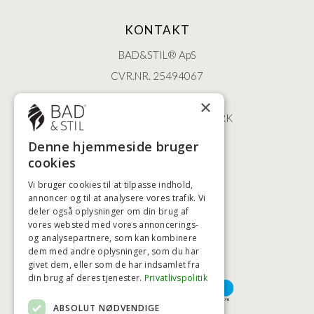
KONTAKT
BAD&STIL® ApS
CVR.NR. 25494067
ØSTERBROGADE 202
×
2100 KØBENHAVN • DANMARK
+45 3920 5084
Denne hjemmeside bruger
BADSTIL@BADSTIL.DK
cookies
Vi bruger cookies til at tilpasse indhold,
annoncer og til at analysere vores trafik. Vi
deler også oplysninger om din brug af
HØJESTE KREDITVÆRDIGHED
vores websted med vores annoncerings-
og analysepartnere, som kan kombinere
dem med andre oplysninger, som du har
givet dem, eller som de har indsamlet fra
BETALINGSMULIGHEDER
din brug af deres tjenester.
Privatlivspolitik
ABSOLUT NØDVENDIGE