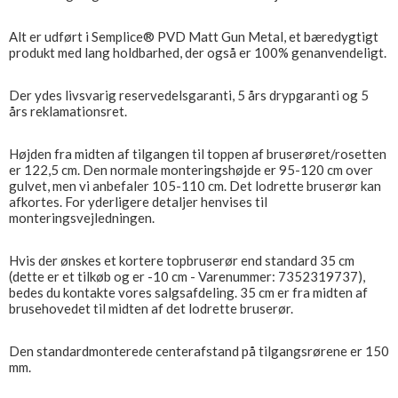
Alt er udført i Semplice® PVD Matt Gun Metal, et bæredygtigt
produkt med lang holdbarhed, der også er 100% genanvendeligt.
Der ydes livsvarig reservedelsgaranti, 5 års drypgaranti og 5
års reklamationsret.
Højden fra midten af ​​tilgangen til toppen af ​​bruserøret/rosetten
er 122,5 cm. Den normale monteringshøjde er 95-120 cm over
gulvet, men vi anbefaler 105-110 cm. Det lodrette bruserør kan
afkortes. For yderligere detaljer henvises til
monteringsvejledningen.
Hvis der ønskes et kortere topbruserør end standard 35 cm
(dette er et tilkøb og er -10 cm - Varenummer: 7352319737),
bedes du kontakte vores salgsafdeling. 35 cm er fra midten af ​​
brusehovedet til midten af ​​det lodrette bruserør.
Den standardmonterede centerafstand på tilgangsrørene er 150
mm.