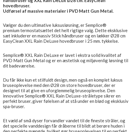
håndbruser og XXL Rain DeLux Ø28 cm. EasyClean
hovedbruser.
Udførsel af massive materialer i PVD Matt Gun Metal.
Vælger du den ultimative luksusløsning, er Semplice®
premium termostatsættet det helt rigtige valg. Dette eksklusive
sæt inkluderer en massiv Stick håndbruser og en lækker Ø28 cm
EasyClean XXL Rain DeLuxe hovedbruser i 25 mm. tykkelse.
Semplice® XXL Rain DeLuxe er lavet i ekstra solid kvalitet af
PVD Matt Gun Metal og er en æstetisk og miljøvenlig løsning til
dit badeværelse.
Du får ikke kun et stilfuldt design, men også en komplet luksus
bruseoplevelse med den Ø28 cm store hovedbruser, der er
designet til at give en uforglemmelig bruseoplevelse. Den
innovative Semplice® XXL Rain DeLuxe-stråletype sikrer en
perfekt bruser, giver følelsen af ​​at stå under en blød og eksklusiv
spa-bruser.
Et væld af små dyser forvandler vandet til de fineste stråler, og
det specielle vanddesign får dråberne til blidt at berøre huden i
den perfekte mængde, hvilket gør bruseoplevelsen til en perfekt