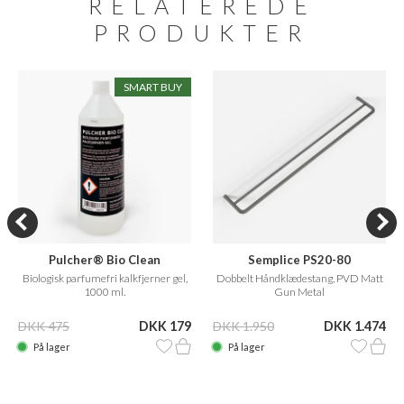
RELATEREDE
PRODUKTER
SMART BUY
Pulcher® Bio Clean
Semplice PS20-80
Biologisk parfumefri kalkfjerner gel,
Dobbelt Håndklædestang, PVD Matt
1000 ml.
Gun Metal
DKK 475
DKK 179
DKK 1.950
DKK 1.474
På lager
På lager