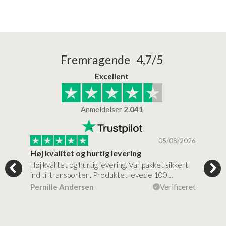
Fremragende 4,7/5
Excellent
Anmeldelser
2.041
/2026
05/08/2026
Høj kvalitet og hurtig levering
Mege
tigt,
Høj kvalitet og hurtig levering. Var pakket sikkert
Prod
ind til transporten. Produktet levede 100…
kval
efte
ceret
Pernille Andersen
Verificeret
Ann