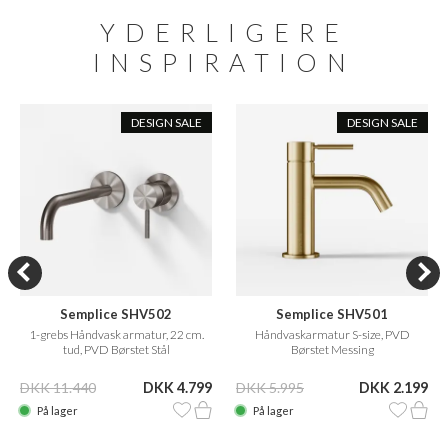
YDERLIGERE
INSPIRATION
DESIGN SALE
DESIGN SALE
Semplice SHV502
Semplice SHV501
1-grebs Håndvask armatur, 22 cm.
Håndvaskarmatur S-size, PVD
tud, PVD Børstet Stål
Børstet Messing
DKK 11.440
DKK 4.799
DKK 5.995
DKK 2.199
På lager
På lager