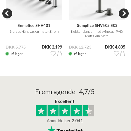
Semplice SHV401
Semplice SHV505 S03
1-grebs Håndvaskarmatur, Krom
Køkkenblander med svingtud, PVD
Matt Gun Metal
DKK 5.775
DKK 2.199
DKK 12.723
DKK 4.835
På lager
På lager
Fremragende 4,7/5
Excellent
Anmeldelser
2.041