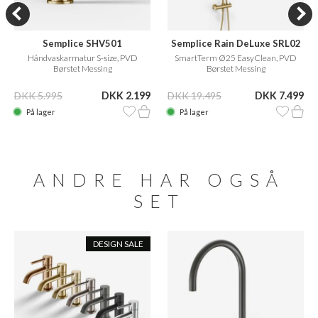
Semplice SHV501
Semplice Rain DeLuxe SRL02
Håndvaskarmatur S-size, PVD
SmartTerm Ø25 EasyClean, PVD
Børstet Messing
Børstet Messing
DKK 5.995
DKK 2.199
DKK 19.495
DKK 7.499
På lager
På lager
ANDRE HAR OGSÅ
SET
DESIGN SALE