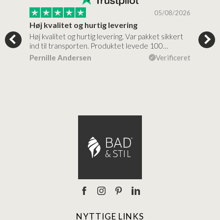
/2026
05/08/2026
Høj kvalitet og hurtig levering
Mege
tigt,
Høj kvalitet og hurtig levering. Var pakket sikkert
Prod
ind til transporten. Produktet levede 100…
kval
efte
ceret
Pernille Andersen
Verificeret
Ann
NYTTIGE LINKS