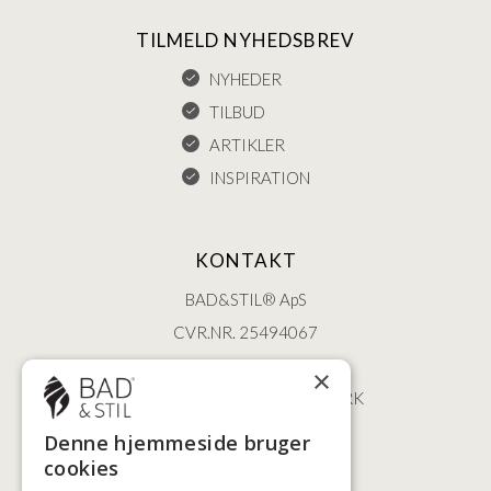
TILMELD NYHEDSBREV
NYHEDER
TILBUD
ARTIKLER
INSPIRATION
KONTAKT
BAD&STIL® ApS
CVR.NR. 25494067
ØSTERBROGADE 202
×
2100 KØBENHAVN • DANMARK
+45 3920 5084
Denne hjemmeside bruger
BADSTIL@BADSTIL.DK
cookies