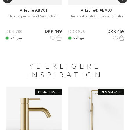
ArkiLife ABV01
ArkiLife® ABV03
Clic Clac push-open, Messing Natur
Universal bundventil, Messing Natur
DKK 780
DKK 449
DKK 895
DKK 459
På lager
På lager
YDERLIGERE
INSPIRATION
DESIGN SALE
DESIGN SALE