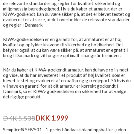
de relevante standarder og regler for kvalitet, sikkerhed og
miljømæssig bæredygtighed. Hvis du køber et armatur, der er
KIWA-godkendt, kan du være sikker på, at det er blevet testet og
evalueret for at sikre, at det overholder de relevante standarder
og regler i Danmark.
KIWA-godkendelsen er en garanti for, at armaturet er af høj
kvalitet og opfylder kravene til sikkerhed og holdbarhed. Det
betyder også, at du kan være sikker på, at armaturet er egnet til
brug i Danmark og vil fungere optimalt i mange år fremover.
Når du køber et KIWA-godkendt armatur, kan du have ro i sindet
og vide, at du har investeret i et produkt af høj kvalitet, som er
blevet testet og evalueret af en uafhængig tredjepart. Så hvis du
vil have en garanti for, at dit armatur er korrekt godkendt i
Danmark, så er KIWA-godkendelsen din sikkerhed for at vælge
det rigtige produkt.
DKK 5.538
DKK 1.999
Semplice® SHV501 - 1-grebs håndvask blandingsbatteri, uden