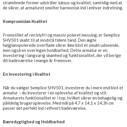
strømlinede former udstråler luksus og kvalitet, samtidig med at
de sikrer, at armaturet smelter harmonisk ind i enhver indretning.
Kompromisløs Kvalitet
Fremstillet af ren blyfri og massiv poleret messing, er Semplice
SHV501 skabt til at modstå tidens tand. Den ægte
højglanspolerede overflade sikrer ikke blot et smukt udseende,
men også en overlegen holdbarhed. Dette armatur er en
investering i langvarig skønhed og funktionalitet, der vil berige
dit badeværelse i mange år fremover.
En Investering i Kvalitet
Når du vælger Semplice SHV501, investerer du i mere end blot et
armatur – du investerer i en oplevelse af kvalitet og stil.
Armaturets funktionalitet er i top, hvilket sikrer en behagelig og
pålidelig brugeroplevelse. Med mål på 4,7 x 14,1 x 14,3h cm
passer det perfekt ind i ethvert badeværelse.
Bæredygtighed og Holdbarhed