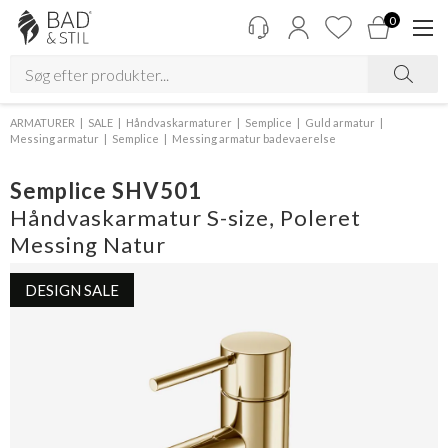
0
ARMATURER
SALE
Håndvaskarmaturer
Semplice
Guld armatur
Messing armatur
Semplice
Messing armatur badevaerelse
Semplice SHV501
Håndvaskarmatur S-size, Poleret
Messing Natur
DESIGN SALE