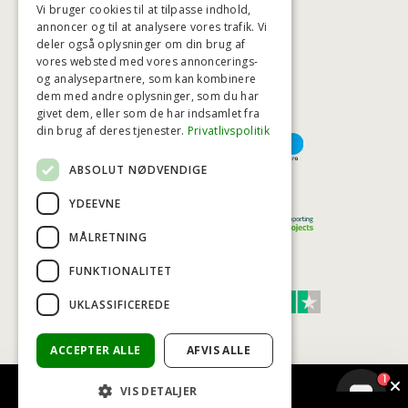
Vi bruger cookies til at tilpasse indhold,
annoncer og til at analysere vores trafik. Vi
deler også oplysninger om din brug af
HØJESTE KREDITVÆRDIGHED
vores websted med vores annoncerings-
og analysepartnere, som kan kombinere
dem med andre oplysninger, som du har
givet dem, eller som de har indsamlet fra
BETALINGSMULIGHEDER
din brug af deres tjenester.
Privatlivspolitik
ABSOLUT NØDVENDIGE
TRYG OG SIKKER E-HANDEL
YDEEVNE
MÅLRETNING
FUNKTIONALITET
TRUST SCORE 4,7
UKLASSIFICEREDE
Excellent
ACCEPTER ALLE
AFVIS ALLE
1
VIS DETALJER
© COPYRIGHT - BAD&STIL® ApS 2026