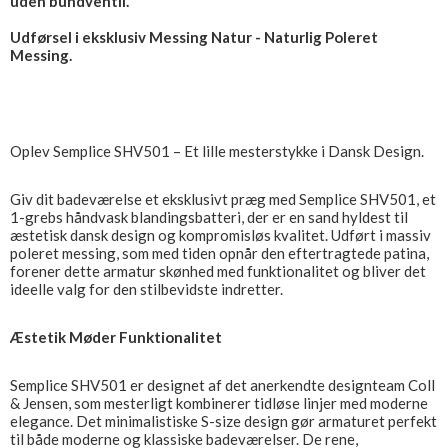
uden bundventil.
Udførsel i eksklusiv Messing Natur - Naturlig Poleret
Messing.
Oplev Semplice SHV501 – Et lille mesterstykke i Dansk Design.
Giv dit badeværelse et eksklusivt præg med Semplice SHV501, et
1-grebs håndvask blandingsbatteri, der er en sand hyldest til
æstetisk dansk design og kompromisløs kvalitet. Udført i massiv
poleret messing, som med tiden opnår den eftertragtede patina,
forener dette armatur skønhed med funktionalitet og bliver det
ideelle valg for den stilbevidste indretter.
Æstetik Møder Funktionalitet
Semplice SHV501 er designet af det anerkendte designteam Coll
& Jensen, som mesterligt kombinerer tidløse linjer med moderne
elegance. Det minimalistiske S-size design gør armaturet perfekt
til både moderne og klassiske badeværelser. De rene,