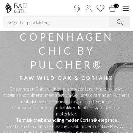
0
COPENHAGEN
CHIC BY
PULCHER®
RAW WILD OAK & CORIAN®
Copenhagen Chic kollektionen præsenterer fire eksklusive
træfinish kombineret med premium Corian® overflader. Pulchers
møbelsnedkere fremstiller efter stolte danske
håndværkstraditioner udelukkende af udsøgte high-end
materialer.
Termisk træbehandling møder Corian® elegance
Hver finish - fra den lyse Bleached Oak til den rustikke Raw Wild
Oak - er termisk behandlet for optimal holdbarhed. Eucalyptus og