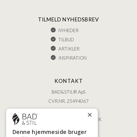
TILMELD NYHEDSBREV
NYHEDER
TILBUD
ARTIKLER
INSPIRATION
KONTAKT
BAD&STIL® ApS
CVR.NR. 25494067
ØSTERBROGADE 202
×
2100 KØBENHAVN • DANMARK
+45 3920 5084
Denne hjemmeside bruger