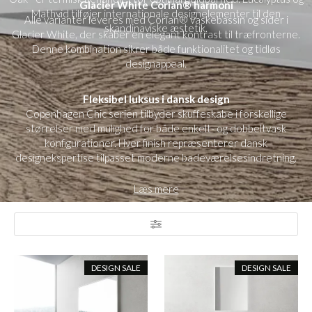
Glacier White Corian® harmoni
Mathvid tilføjer internationale designelementer til den
Alle varianter leveres med Corian® vaskebassin og sider i
skandinaviske æstetik.
Glacier White, der skaber en elegant kontrast til træfronterne.
Denne kombination sikrer både funktionalitet og tidløs
designappeal.
Fleksibel luksus i dansk design
Copenhagen Chic serien tilbyder skuffeskabe i forskellige
størrelser med mulighed for både enkelt- og dobbeltvask
konfigurationer. Hver finish repræsenterer dansk
designekspertise tilpasset moderne badeværelsesindretning.
Læs mere
DESIGN SALE
DESIGN SALE