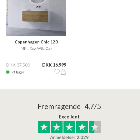
Copenhagen Chic 120
MKII, Raw Wild Oak
DKK 37.500
DKK 16.999
På lager
Fremragende 4,7/5
Excellent
Anmeldelser
2.029