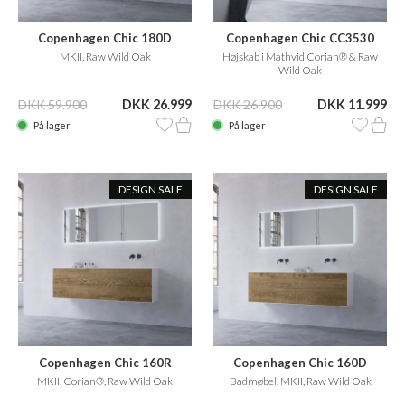
Copenhagen Chic 180D
Copenhagen Chic CC3530
MKII, Raw Wild Oak
Højskab i Mathvid Corian® & Raw
Wild Oak
DKK 59.900
DKK 26.999
DKK 26.900
DKK 11.999
På lager
På lager
DESIGN SALE
DESIGN SALE
Copenhagen Chic 160R
Copenhagen Chic 160D
MKII, Corian®, Raw Wild Oak
Badmøbel, MKII, Raw Wild Oak