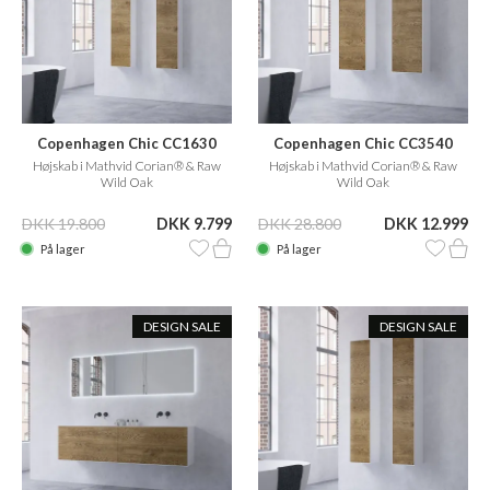
Copenhagen Chic CC1630
Copenhagen Chic CC3540
Højskab i Mathvid Corian® & Raw
Højskab i Mathvid Corian® & Raw
Wild Oak
Wild Oak
DKK 19.800
DKK 9.799
DKK 28.800
DKK 12.999
På lager
På lager
DESIGN SALE
DESIGN SALE