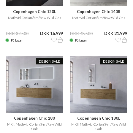
Copenhagen Chic 120L
Copenhagen Chic 140R
Mathvid Corian® m/Raw Wild Oak
Mathvid Corian® m/Raw Wild Oak
DKK 37.500
DKK 16.999
DKK 48.500
DKK 21.999
På lager
På lager
DESIGN SALE
DESIGN SALE
Copenhagen Chic 180
Copenhagen Chic 180L
MKII, Mathvid Corian® m/Raw Wild
MKII, Mathvid Corian® m/Raw Wild
Oak
Oak