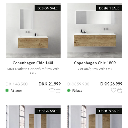
DESIGN SALE
DESIGN SALE
Copenhagen Chic 140L
Copenhagen Chic 180R
MKII, Mathvid Corian® m/Raw Wild
Corian®, Raw Wild Oak
Oak
DKK 48.500
DKK 21.999
DKK 59.900
DKK 26.999
På lager
På lager
DESIGN SALE
DESIGN SALE