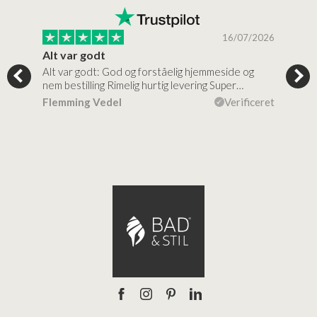
/2026
16/07/2026
Alt var godt
Jeg
Alt var godt: God og forståelig hjemmeside og
Jeg 
 for…
nem bestilling Rimelig hurtig levering Super…
en v
ceret
Flemming Vedel
Verificeret
Lou