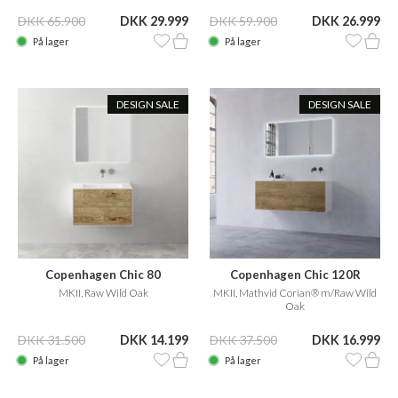
DKK 65.900
DKK 29.999
DKK 59.900
DKK 26.999
På lager
På lager
DESIGN SALE
DESIGN SALE
Copenhagen Chic 80
Copenhagen Chic 120R
MKII, Raw Wild Oak
MKII, Mathvid Corian® m/Raw Wild
Oak
DKK 31.500
DKK 14.199
DKK 37.500
DKK 16.999
På lager
På lager