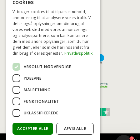
BADSTIL@BADSTIL.DK
cookies
Vi bruger cookies til at tilpasse indhold,
annoncer og til at analysere vores trafik. Vi
deler også oplysninger om din brug af
HØJESTE KREDITVÆRDIGHED
vores websted med vores annoncerings-
og analysepartnere, som kan kombinere
dem med andre oplysninger, som du har
givet dem, eller som de har indsamlet fra
BETALINGSMULIGHEDER
din brug af deres tjenester.
Privatlivspolitik
ABSOLUT NØDVENDIGE
TRYG OG SIKKER E-HANDEL
YDEEVNE
MÅLRETNING
FUNKTIONALITET
TRUST SCORE 4,7
UKLASSIFICEREDE
Excellent
ACCEPTER ALLE
AFVIS ALLE
1