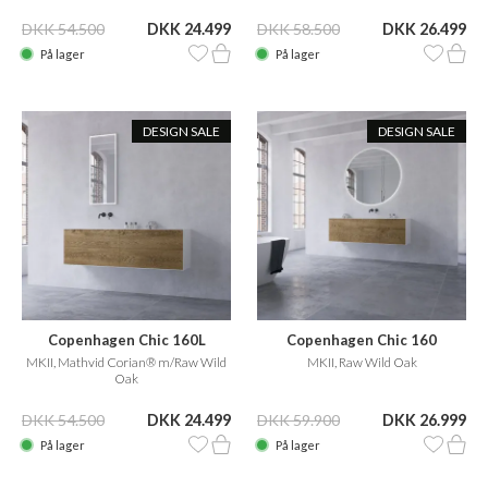
DKK 54.500
DKK 24.499
DKK 58.500
DKK 26.499
På lager
På lager
DESIGN SALE
DESIGN SALE
Copenhagen Chic 160L
Copenhagen Chic 160
MKII, Mathvid Corian® m/Raw Wild
MKII, Raw Wild Oak
Oak
DKK 54.500
DKK 24.499
DKK 59.900
DKK 26.999
På lager
På lager