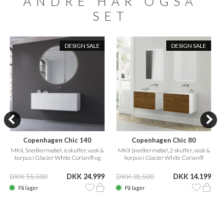
ANDRE HAR OGSÅ
SET
DESIGN SALE
DESIGN SALE
Copenhagen Chic 140
Copenhagen Chic 80
MKII, Snedkermøbel, 6 skuffer, vask &
MKII Snedkermøbel, 2 skuffer, vask &
korpus i Glacier White Corian® og
korpus i Glacier White Corian®
fronter i Matwhite
m/American Walnut
DKK 55.500
DKK 24.999
DKK 31.500
DKK 14.199
På lager
På lager