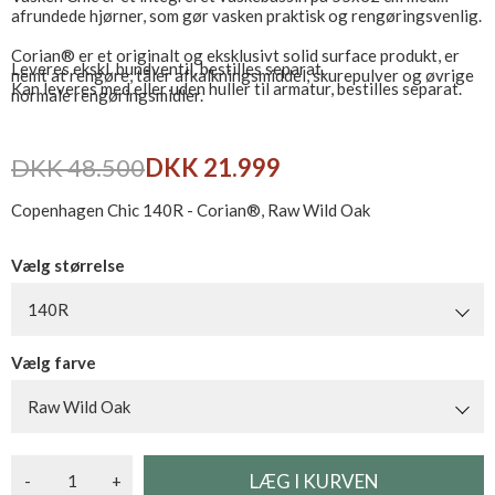
afrundede hjørner, som gør vasken praktisk og rengøringsvenlig.
Corian® er et originalt og eksklusivt solid surface produkt, er
Leveres ekskl. bundventil, bestilles separat.
nemt at rengøre, tåler afkalkningsmiddel, skurepulver og øvrige
Kan leveres med eller uden huller til armatur, bestilles separat.
normale rengøringsmidler.
DKK 48.500
DKK 21.999
Copenhagen Chic 140R - Corian®, Raw Wild Oak
Vælg størrelse
140R
Vælg farve
Raw Wild Oak
-
+