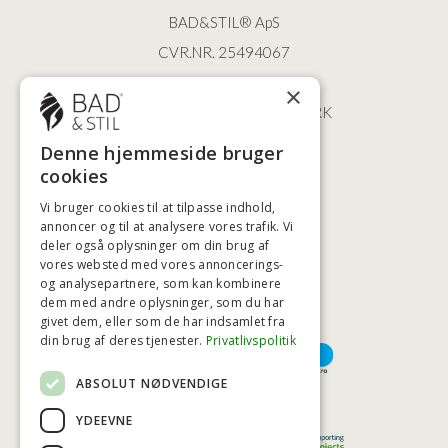
BAD&STIL® ApS
CVR.NR. 25494067
ØSTERBROGADE 202
×
2100 KØBENHAVN • DANMARK
+45 3920 5084
Denne hjemmeside bruger
BADSTIL@BADSTIL.DK
cookies
Vi bruger cookies til at tilpasse indhold,
annoncer og til at analysere vores trafik. Vi
deler også oplysninger om din brug af
HØJESTE KREDITVÆRDIGHED
vores websted med vores annoncerings-
og analysepartnere, som kan kombinere
dem med andre oplysninger, som du har
givet dem, eller som de har indsamlet fra
BETALINGSMULIGHEDER
din brug af deres tjenester.
Privatlivspolitik
ABSOLUT NØDVENDIGE
TRYG OG SIKKER E-HANDEL
YDEEVNE