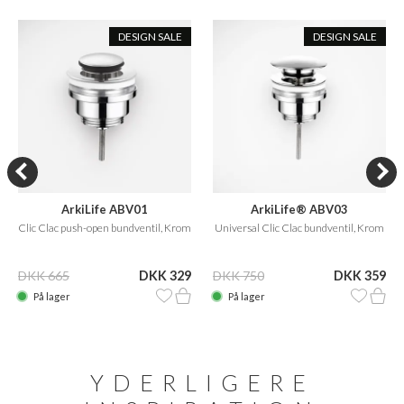
DESIGN SALE
DESIGN SALE
ArkiLife ABV01
ArkiLife® ABV03
Clic Clac push-open bundventil, Krom
Universal Clic Clac bundventil, Krom
DKK 665
DKK 329
DKK 750
DKK 359
På lager
På lager
YDERLIGERE