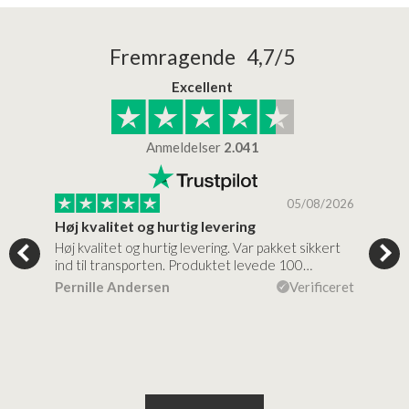
Fremragende 4,7/5
Excellent
Anmeldelser
2.041
/2026
05/08/2026
Høj kvalitet og hurtig levering
Mege
tigt,
Høj kvalitet og hurtig levering. Var pakket sikkert
Prod
ind til transporten. Produktet levede 100…
kval
efte
ceret
Pernille Andersen
Verificeret
Ann