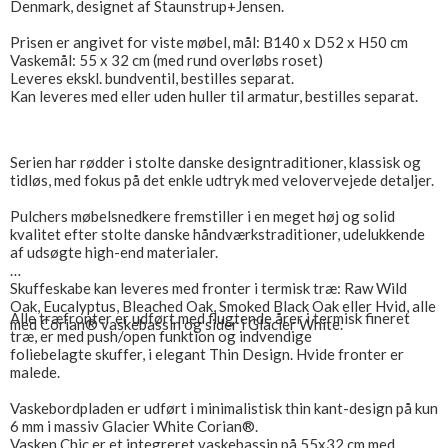
Denmark, designet af Staunstrup+Jensen.
Prisen er angivet for viste møbel, mål: B140 x D52 x H50 cm
Vaskemål: 55 x 32 cm (med rund overløbs roset)
Leveres ekskl. bundventil, bestilles separat.
Kan leveres med eller uden huller til armatur, bestilles separat.
Serien har rødder i stolte danske designtraditioner, klassisk og
tidløs, med fokus på det enkle udtryk med velovervejede detaljer.
Pulchers møbelsnedkere fremstiller i en meget høj og solid
kvalitet efter stolte danske håndværkstraditioner, udelukkende
af udsøgte high-end materialer.
Skuffeskabe kan leveres med fronter i termisk træ: Raw Wild
Oak, Eucalyptus, Bleached Oak, Smoked Black Oak eller Hvid, alle
Alle træfronter er udført med flugtende årer i termisk fineret
med Corian® vaskebassin og sider i Glacier White.
træ, er med push/open funktion og indvendige
foliebelagte skuffer, i elegant Thin Design. Hvide fronter er
malede.
Vaskebordpladen er udført i minimalistisk thin kant-design på kun
6 mm i massiv Glacier White Corian®.
Vasken Chic er et integreret vaskebassin på 55x32 cm med