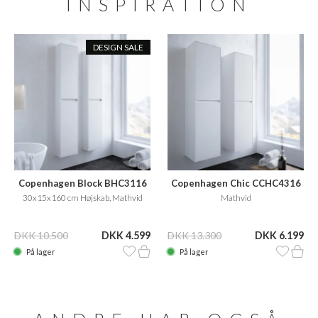
INSPIRATION
DESIGN SALE
Copenhagen Block BHC3116
Copenhagen Chic CCHC4316
30x15x160 cm Højskab, Mathvid
Mathvid
DKK 10.500
DKK 4.599
DKK 13.300
DKK 6.199
På lager
På lager