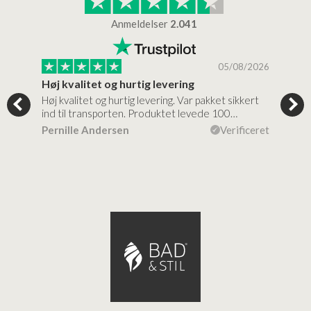
Anmeldelser
2.041
/2026
05/08/2026
Høj kvalitet og hurtig levering
Mege
tigt,
Høj kvalitet og hurtig levering. Var pakket sikkert
Prod
ind til transporten. Produktet levede 100…
kval
efte
ceret
Pernille Andersen
Verificeret
Ann