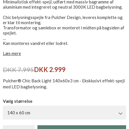
Minimalistisk effekt-spejl, udført med massiv bagramme af
aluminium med integreret og neutral 3000K LED bagbelysning.
Chic belysningsspejle fra Pulcher Design, leveres komplette og
er klar til montering.
Transformator og samlebox er monteret i midten på bagsiden af
spejlet.
Kan monteres vandret eller lodret.
CE mærket og IP44 godkendt, tilsluttes direkte til 230V.
Læs mere
DKK 7.995
DKK 2.999
Pulcher® Chic Back Light 140x60x3 cm - Eksklusivt effekt-spejl
med LED bagbelysning.
Vælg størrelse
140 x 60 cm