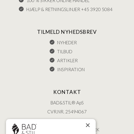
100 % SIKKER ONLINE HANDEL
HJÆLP & RETNINGSLINJER +45 3920 5084
TILMELD NYHEDSBREV
NYHEDER
TILBUD
ARTIKLER
INSPIRATION
KONTAKT
BAD&STIL® ApS
CVR.NR. 25494067
ØSTERBROGADE 202
×
2100 KØBENHAVN • DANMARK