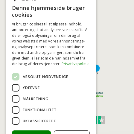
+45 3920 5084
Denne hjemmeside bruger
BADSTIL@BADSTIL.DK
cookies
Vi bruger cookies til at tilpasse indhold,
annoncer og til at analysere vores trafik. Vi
deler også oplysninger om din brug af
HØJESTE KREDITVÆRDIGHED
vores websted med vores annoncerings-
og analysepartnere, som kan kombinere
dem med andre oplysninger, som du har
givet dem, eller som de har indsamlet fra
BETALINGSMULIGHEDER
din brug af deres tjenester.
Privatlivspolitik
ABSOLUT NØDVENDIGE
TRYG OG SIKKER E-HANDEL
YDEEVNE
MÅLRETNING
FUNKTIONALITET
TRUST SCORE 4,7
UKLASSIFICEREDE
Excellent