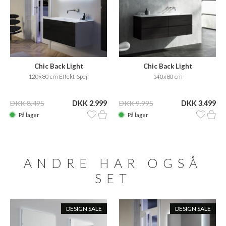
Chic Back Light
Chic Back Light
120x80 cm Effekt-Spejl
140x80 cm
DKK 8.495
DKK 2.999
DKK 9.995
DKK 3.499
På lager
På lager
ANDRE HAR OGSÅ
SET
DESIGN SALE
DESIGN SALE