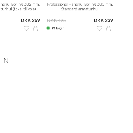
Hanehul Boring Ø32 mm,
Professionel Hanehul Boring Ø35 mm,
Univer
urhul (f.eks. til Vola)
Standard armaturhul
DKK 269
DKK 425
DKK 239
DKK 
På lager
På la
ON