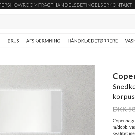
TER
SHOWROOM
FRAGT
HANDELSBETINGELSER
KONTAKT
G
BRUS
AFSKÆRMNING
HÅNDKLÆDETØRRERE
VAS
Cope
Snedke
korpus
DKK 58
Copenhagen
m/dobb. va
kvalitet m