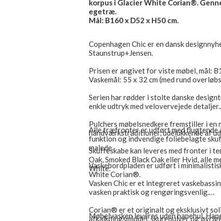
korpus i Glacier White Corian®. Genne
egetræ.
Mål: B160 x D52 x H50 cm.
Copenhagen Chic er en dansk designnyhe
Staunstrup+Jensen.
Prisen er angivet for viste møbel, mål:
Vaskemål: 55 x 32 cm (med rund overløbs
Serien har rødder i stolte danske designt
enkle udtryk med velovervejede detaljer.
Pulchers møbelsnedkere fremstiller i en m
Alle træfronter er udført med flugtende å
håndværkstraditioner, udelukkende af ud
funktion og indvendige foliebelagte skuf
malede.
Skuffeskabe kan leveres med fronter i t
Oak, Smoked Black Oak eller Hvid, alle m
Vaskebordpladen er udført i minimalistis
White.
White Corian®.
Vasken Chic er et integreret vaskebassi
vasken praktisk og rengøringsvenlig.
Corian® er et originalt og eksklusivt sol
Møbelvasken leveres uden hanehul. Haneh
afkalkningsmiddel, skurepulver og øvrig