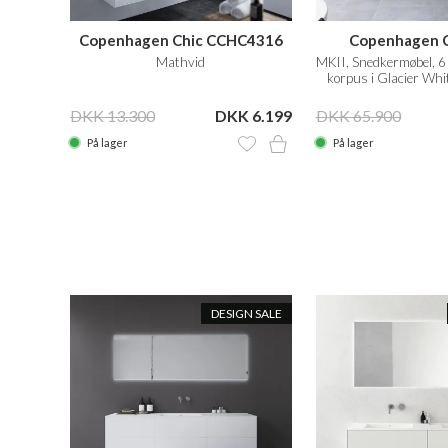
Copenhagen Chic CCHC4316
Copenhagen C
Mathvid
MKII, Snedkermøbel, 6 
korpus i Glacier Whi
fronter i Ma
DKK 13.300
DKK 6.199
DKK 65.900
På lager
På lager
N SALE
DESIGN SALE