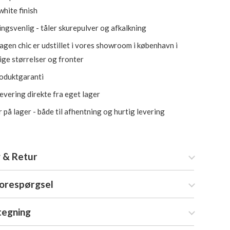
white finish
ngsvenlig - tåler skurepulver og afkalkning
gen chic er udstillet i vores showroom i københavn i
lige størrelser og fronter
roduktgaranti
levering direkte fra eget lager
 på lager - både til afhentning og hurtig levering
 & Retur
forespørgsel
tegning