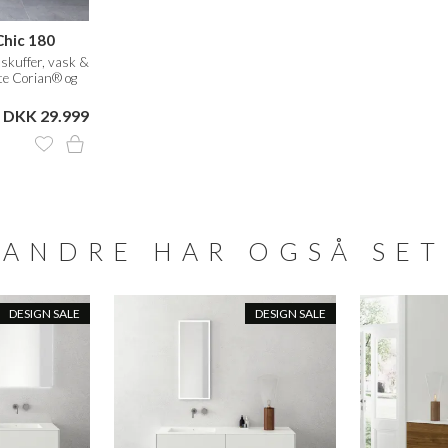
hic 180
skuffer, vask &
te Corian® og
twhite
DKK 29.999
ANDRE HAR OGSÅ SET
DESIGN SALE
DESIGN SALE