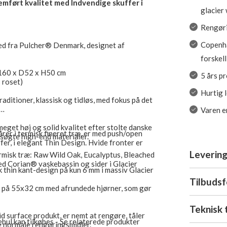
mført kvalitet med Indvendige skuffer i
glacier 
Rengøri
Copenha
d fra Pulcher® Denmark, designet af
forskel
 B160 x D52 x H50 cm
5 års p
 roset)
Hurtig 
raditioner, klassisk og tidløs, med fokus på det
Varen er
eget høj og solid kvalitet efter stolte danske
rer i termisk fineret træ, er med push/open
søgte high-end materialer.
fer, i elegant Thin Design. Hvide fronter er
Levering
ermisk træ: Raw Wild Oak, Eucalyptus, Bleached
ed Corian® vaskebassin og sider i Glacier
k thin kant-design på kun 6 mm i massiv Glacier
Tilbuds
n på 55x32 cm med afrundede hjørner, som gør
Teknisk 
id surface produkt, er nemt at rengøre, tåler
ul kan tilkøbes - Se relaterede produkter
e normale rengøringsmidler.