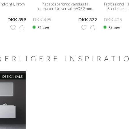
undventil, Krom
Pladsbesparende vandlås til
Professionel 
badmøbler, Universal m/Ø32 mm.
Specielt armat
flexrør
DKK 359
DKK 495
DKK 372
DKK 425
På lager
På lager
DERLIGERE INSPIRATI
DESIGN SALE