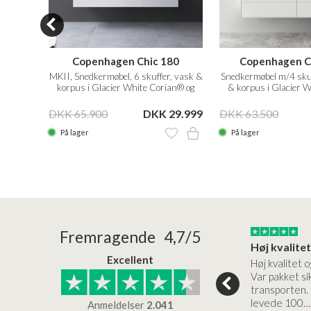
0L
Copenhagen Chic 180
Copenhagen C
Oak
MKII, Snedkermøbel, 6 skuffer, vask &
Snedkermøbel m/4 skuf
korpus i Glacier White Corian® og
& korpus i Glacier 
fronter i Matwhite
Mathvi
26.999
DKK 65.900
DKK 29.999
DKK 63.500
På lager
På lager
24/01/2026
22/01/2026
Fremragende 4,7/5
Superflot bademøbel og rigtig lynhurtig…
Kanon god service
Excellent
emøbel og rigtig
Kanon god service. Varerne
Høj kvalitet o
vice og levering
bliver leveret hurtigt, og det
Var pakket sik
er virkelig kvalitet.
transporten.
levede 100…
Anmeldelser
2.041
ensen
Lise
Verificeret