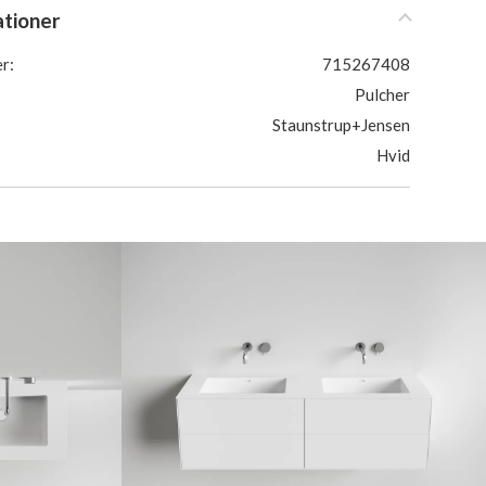
ationer
r:
715267408
Pulcher
Staunstrup+Jensen
Hvid