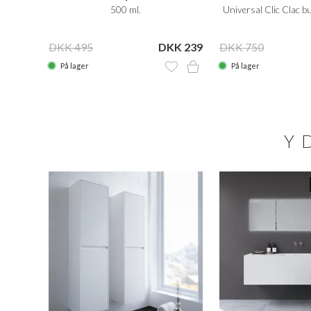
Care
rom
500 ml.
Universal Clic Clac b
 1.499
DKK 495
DKK 239
DKK 750
På lager
På lager
Y