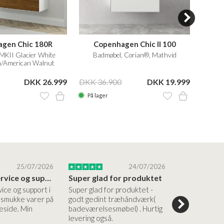
gen Chic 180R
Copenhagen Chic II 100
Co
MKII Glacier White
Badmøbel, Corian®, Mathvid
Ba
/American Walnut
DKK 26.999
DKK 36.900
DKK 19.999
DKK 3
På lager
På la
25/07/2026
24/07/2026
Altid god service og support i forhold…
Super glad for produktet
Alt var god
vice og support i
Super glad for produktet -
Alt var godt:
e smukke varer på
godt gedint træhåndværk(
forståelig h
side. Min
badeværelsesmøbel) . Hurtig
nem bestilling
levering også.
levering Sup