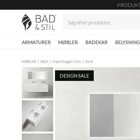
PRODUK
ARMATURER
MØBLER
BADEKAR
BELYSNIN
MØBLER
SALE
Copenhagen Chic
Hvid
DESIGN SALE