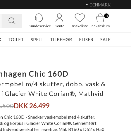
DENMARK
0
Kundeservice
Konto
ønskeliste
Indkøbskurv
K
TOILET
SPEJL
TILBEHØR
FLISER
SALE
nhagen Chic 160D
rmøbel m/4 skuffer, dobb. vask &
 i Glacier White Corian®, Mathvid
.500
DKK 26.499
 Chic 160D - Snedker vaskemøbel med 4 skuffer,
sk og korpus i Glacier White Corian®. Gennemført
ed Indvendige skuffer i egetræ. Mål: B160 x D52 x H50