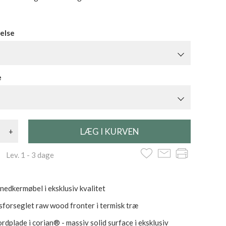
else
e
+
 Lev. 1 - 3 dage
nedkermøbel i eksklusiv kvalitet
forseglet raw wood fronter i termisk træ
rdplade i corian® - massiv solid surface i eksklusiv