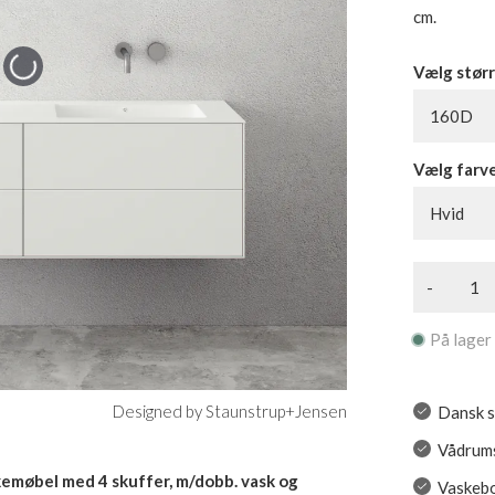
cm.
Vælg størr
160D
Vælg farv
Hvid
-
På lager
Designed by Staunstrup+Jensen
Dansk s
Vådrums
emøbel med 4 skuffer, m/dobb. vask og
Vaskebo