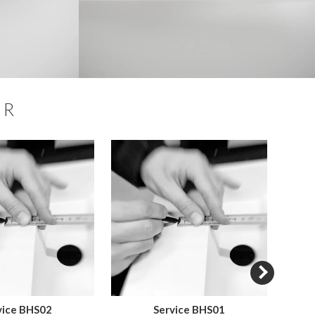
ER
vice BHS02
Service BHS01