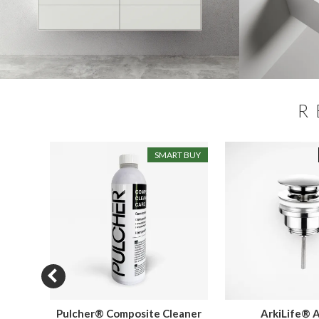
R
N SALE
SMART BUY
Pulcher® Composite Cleaner
ArkiLife® 