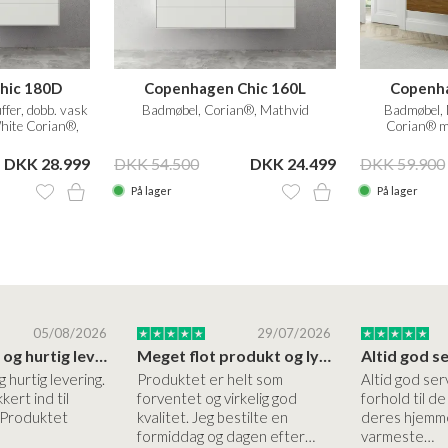
hic 180D
Copenhagen Chic 160L
Copenha
fer, dobb. vask
Badmøbel, Corian®, Mathvid
Badmøbel, 
White Corian®,
Corian® m
d
DKK 28.999
DKK 54.500
DKK 24.499
DKK 59.900
På lager
På lager
05/08/2026
29/07/2026
Høj kvalitet og hurtig levering
Meget flot produkt og lynhurtigt levering
g hurtig levering.
Produktet er helt som
Altid god ser
kert ind til
forventet og virkelig god
forhold til d
 Produktet
kvalitet. Jeg bestilte en
deres hjemme
formiddag og dagen efter…
varmeste…