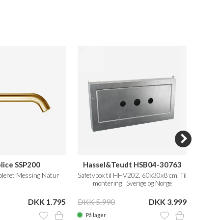
lice SSP200
Hassel&Teudt HSB04-30763
oleret Messing Natur
Safetybox til HHV202, 60x30x8 cm, Til
Tud 
montering i Sverige og Norge
DKK 1.795
DKK 5.990
DKK 3.999
På lager
På la