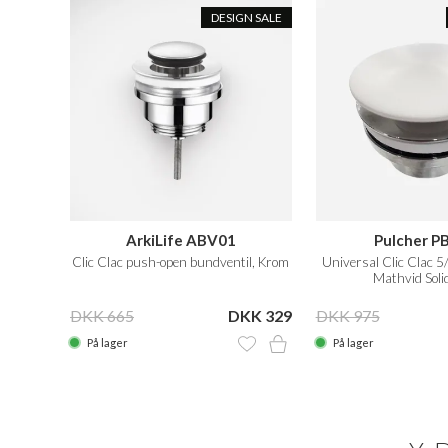
DESIGN SALE
ArkiLife ABV01
Pulcher P
Clic Clac push-open bundventil, Krom
Universal Clic Clac 5
Mathvid Sol
DKK 665
DKK 329
DKK 975
På lager
På lager