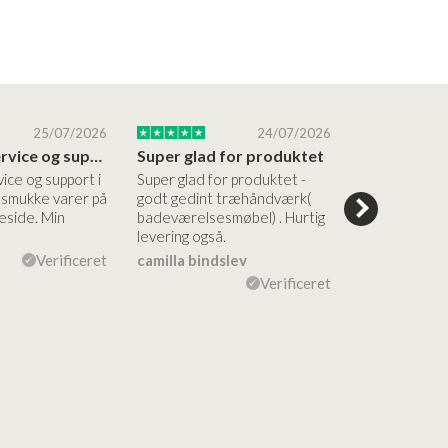
25/07/2026
24/07/2026
Altid god service og support i forhold…
Super glad for produktet
Alt var god
vice og support i
Super glad for produktet -
Alt var godt:
e smukke varer på
godt gedint træhåndværk(
forståelig h
side. Min
badeværelsesmøbel) . Hurtig
nem bestilling
levering også.
levering Sup
Verificeret
camilla bindslev
Flemming V
Verificeret