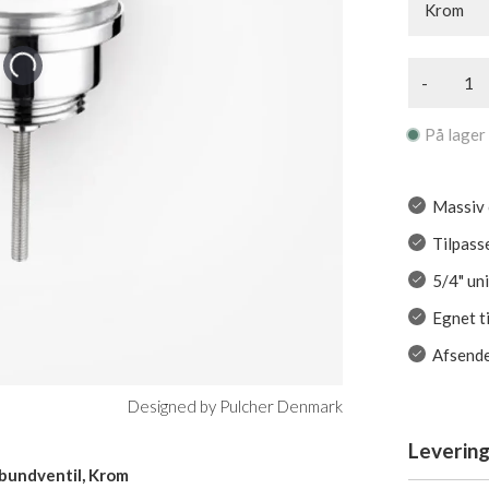
Krom
-
På lager
Massiv 
Tilpass
5/4" un
Egnet t
Afsende
Designed by Pulcher Denmark
Levering
 bundventil, Krom