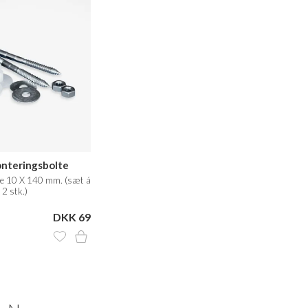
nteringsbolte
e 10 X 140 mm. (sæt á
2 stk.)
DKK 69