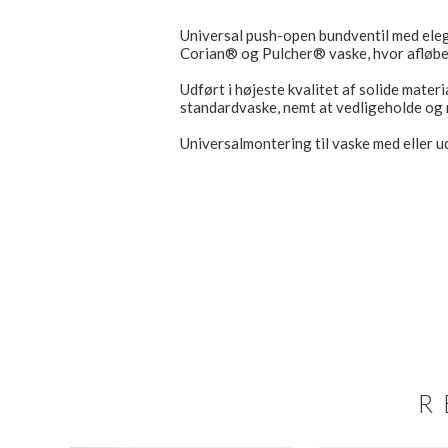
Universal push-open bundventil med elega
Corian® og Pulcher® vaske, hvor afløbet
Udført i højeste kvalitet af solide materia
standardvaske, nemt at vedligeholde og
Universalmontering til vaske med eller u
R