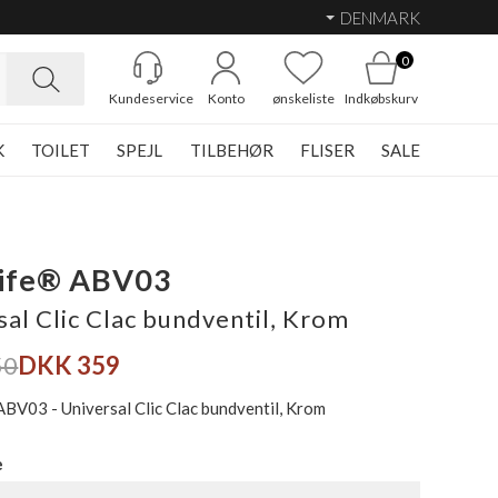
DENMARK
0
Kundeservice
Konto
ønskeliste
Indkøbskurv
K
TOILET
SPEJL
TILBEHØR
FLISER
SALE
Life® ABV03
sal Clic Clac bundventil, Krom
50
DKK 359
ABV03 - Universal Clic Clac bundventil, Krom
e