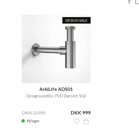
Y
DESIGN SALE
ArkiLife ADS01
Designvandlås, PVD Børstet Stål
DKK 2.095
DKK 999
På lager