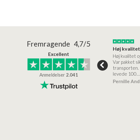
24/01/2026
22/01/2026
Fremragende 4,7/5
Superflot bademøbel og rigtig lynhurtig…
Kanon god service
Excellent
emøbel og rigtig
Kanon god service. Varerne
Høj kvalitet o
vice og levering
bliver leveret hurtigt, og det
Var pakket sik
er virkelig kvalitet.
transporten.
levede 100…
Anmeldelser
2.041
ensen
Lise
Verificeret
Pernille An
Verificeret