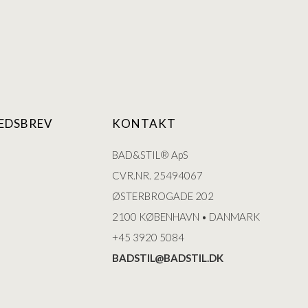
EDSBREV
KONTAKT
BAD&STIL® ApS
CVR.NR. 25494067
ØSTERBROGADE 202
2100 KØBENHAVN • DANMARK
+45 3920 5084
BADSTIL@BADSTIL.DK