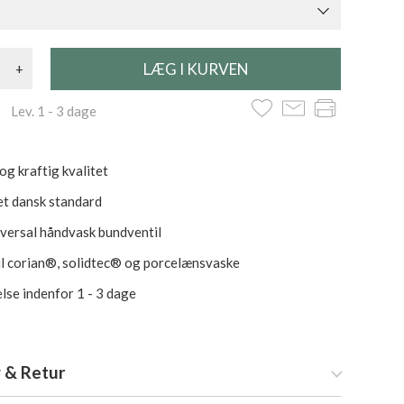
+
 Lev. 1 - 3 dage
og kraftig kvalitet
et dansk standard
iversal håndvask bundventil
il corian®, solidtec® og porcelænsvaske
lse indenfor 1 - 3 dage
 & Retur