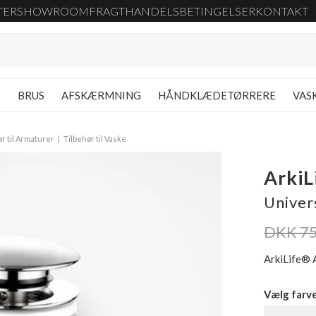
TER
SHOWROOM
FRAGT
HANDELSBETINGELSER
KONTAKT
G
BRUS
AFSKÆRMNING
HÅNDKLÆDETØRRERE
VAS
r til Armaturer
Tilbehør til Vaske
Arki
Univer
DKK 7
ArkiLife® 
Vælg farv