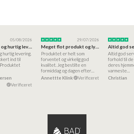
05/08/2026
29/07/2026
Høj kvalitet og hurtig levering
Meget flot produkt og lynhurtigt levering
g hurtig levering.
Produktet er helt som
Altid god ser
kert ind til
forventet og virkelig god
forhold til d
 Produktet
kvalitet. Jeg bestilte en
deres hjemme
formiddag og dagen efter…
varmeste…
dersen
Annettte Klink
Verificeret
Christian
Verificeret