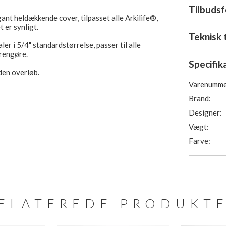
Tilbuds
nt heldækkende cover, tilpasset alle Arkilife®,
 er synligt.
Teknisk 
ler i 5/4" standardstørrelse, passer til alle
 rengøre.
Specifik
den overløb.
Varenumme
Brand:
Designer:
Vægt:
Farve:
ELATEREDE PRODUKT