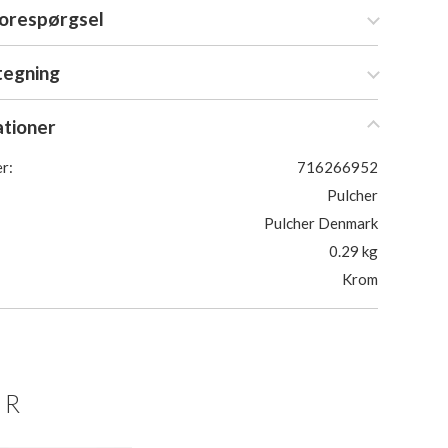
forespørgsel
tegning
ationer
r:
716266952
Pulcher
Pulcher Denmark
0.29 kg
Krom
ER