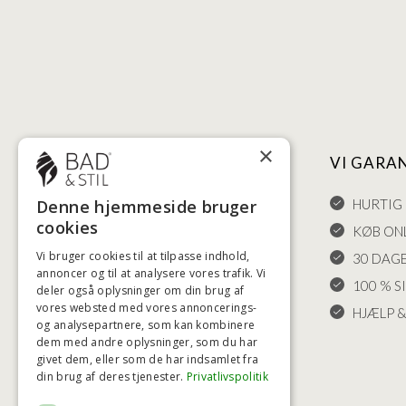
×
NYTTIGE LINKS
VI GARA
HANDELSBETINGELSER
HURTIG 
Denne hjemmeside bruger
cookies
LEVERING OG RETURET
KØB ONL
Vi bruger cookies til at tilpasse indhold,
FORTRYDELSESRET
30 DAG
annoncer og til at analysere vores trafik. Vi
KLAGER
100 % S
deler også oplysninger om din brug af
vores websted med vores annoncerings-
FRAGT
HJÆLP &
og analysepartnere, som kan kombinere
INDSTILLINGER FOR COOKIES
dem med andre oplysninger, som du har
givet dem, eller som de har indsamlet fra
din brug af deres tjenester.
Privatlivspolitik