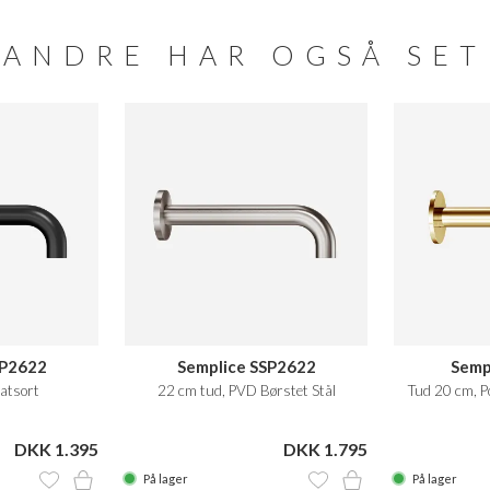
ANDRE HAR OGSÅ SET
SP2622
Semplice SSP2622
Semp
atsort
22 cm tud, PVD Børstet Stål
Tud 20 cm, P
DKK 1.395
DKK 1.795
På lager
På lager