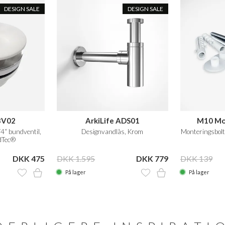
DESIGN SALE
DESIGN SALE
BV02
ArkiLife ADS01
M10 Mo
/4“ bundventil,
Designvandlås, Krom
Monteringsbolt
idTec®
DKK 475
DKK 1.595
DKK 779
DKK 139
På lager
På lager