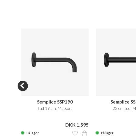
Semplice SSP190
Semplice S
Tud 19 cm, Matsort
22 cm tud, M
 1.395
DKK 1.595
På lager
På lager