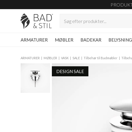
PRODUK
ARMATURER
MØBLER
BADEKAR
BELYSNIN
ARMATURER
MØBLER
VASK
SALE
Tilbehør til Badmøbler
Tilbehø
DESIGN SALE