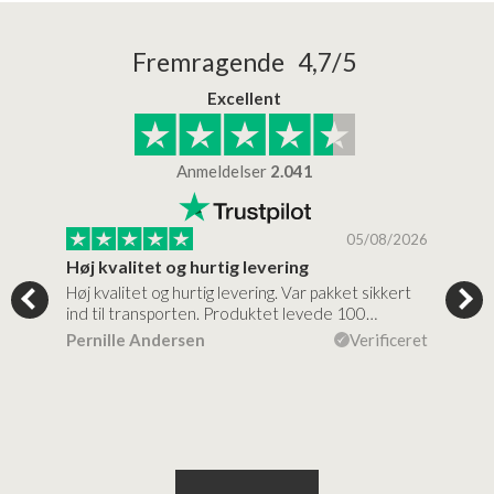
Fremragende 4,7/5
Excellent
Anmeldelser
2.041
/2026
05/08/2026
Høj kvalitet og hurtig levering
Mege
tigt,
Høj kvalitet og hurtig levering. Var pakket sikkert
Prod
ind til transporten. Produktet levede 100…
kval
efte
ceret
Pernille Andersen
Verificeret
Ann