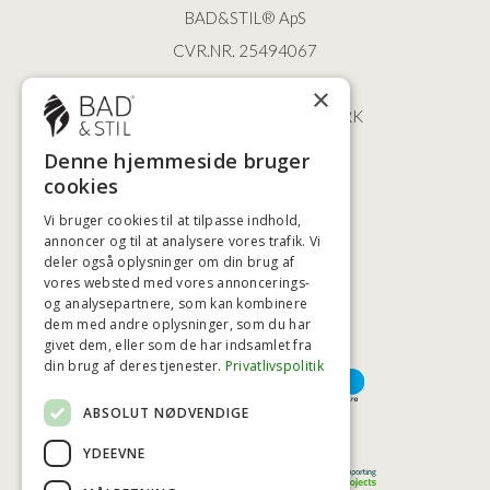
BAD&STIL® ApS
CVR.NR. 25494067
ØSTERBROGADE 202
×
2100 KØBENHAVN • DANMARK
+45 3920 5084
Denne hjemmeside bruger
BADSTIL@BADSTIL.DK
cookies
Vi bruger cookies til at tilpasse indhold,
annoncer og til at analysere vores trafik. Vi
deler også oplysninger om din brug af
HØJESTE KREDITVÆRDIGHED
vores websted med vores annoncerings-
og analysepartnere, som kan kombinere
dem med andre oplysninger, som du har
givet dem, eller som de har indsamlet fra
BETALINGSMULIGHEDER
din brug af deres tjenester.
Privatlivspolitik
ABSOLUT NØDVENDIGE
TRYG OG SIKKER E-HANDEL
YDEEVNE