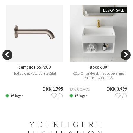
DESIGN SALE
Semplice SSP200
Boxo 60X
Tud 20 cm, PVD Børstet Stål
60x40 Håndvask med opbevaring,
Mathvid SolidTec®
DKK 1.795
DKK 8.495
DKK 3.999
På lager
På lager
YDERLIGERE