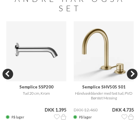
SET
Semplice SSP200
Semplice SHV505 S01
Tud 20 cm, Krom
Håndvaskblander med fast tud, PVD
Børstet Messing
DKK 1.395
DKK 12.460
DKK 4.735
På lager
På lager