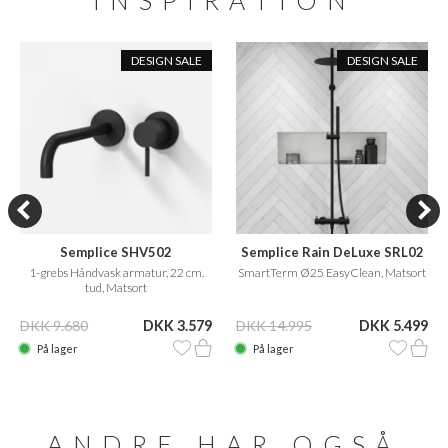
INSPIRATION
DESIGN SALE
DESIGN SALE
Semplice SHV502
Semplice Rain DeLuxe SRL02
1-grebs Håndvask armatur, 22 cm.
SmartTerm Ø25 EasyClean, Matsort
tud, Matsort
DKK 9.680
DKK 3.579
DKK 14.995
DKK 5.499
På lager
På lager
ANDRE HAR OGSÅ