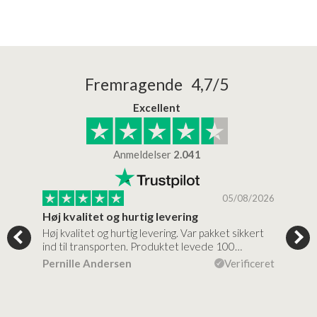
Fremragende 4,7/5
Excellent
Anmeldelser
2.041
/2026
05/08/2026
Høj kvalitet og hurtig levering
Mege
tigt,
Høj kvalitet og hurtig levering. Var pakket sikkert
Prod
ind til transporten. Produktet levede 100…
kval
efte
ceret
Pernille Andersen
Verificeret
Ann