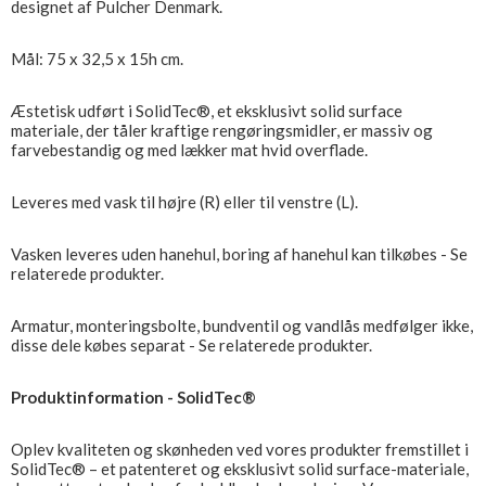
designet af Pulcher Denmark.
Mål: 75 x 32,5 x 15h cm.
Æstetisk udført i SolidTec®, et eksklusivt solid surface
materiale, der tåler kraftige rengøringsmidler, er massiv og
farvebestandig og med lækker mat hvid overflade.
Leveres med vask til højre (R) eller til venstre (L).
Vasken leveres uden hanehul, boring af hanehul kan tilkøbes - Se
relaterede produkter.
Armatur, monteringsbolte, bundventil og vandlås medfølger ikke,
disse dele købes separat - Se relaterede produkter.
Produktinformation - SolidTec®
Oplev kvaliteten og skønheden ved vores produkter fremstillet i
SolidTec® – et patenteret og eksklusivt solid surface-materiale,