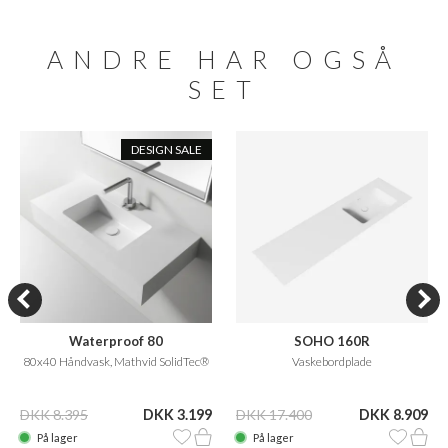
ANDRE HAR OGSÅ
SET
DESIGN SALE
Waterproof 80
SOHO 160R
80x40 Håndvask, Mathvid SolidTec®
Vaskebordplade
DKK 8.395
DKK 3.199
DKK 17.400
DKK 8.909
På lager
På lager