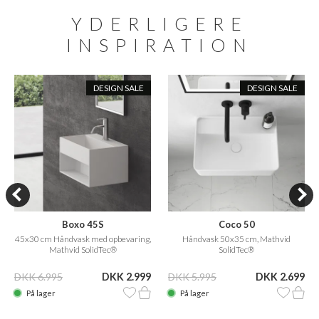
YDERLIGERE
INSPIRATION
DESIGN SALE
DESIGN SALE
Boxo 45S
Coco 50
45x30 cm Håndvask med opbevaring,
Håndvask 50x35 cm, Mathvid
Mathvid SolidTec®
SolidTec®
DKK 6.995
DKK 2.999
DKK 5.995
DKK 2.699
På lager
På lager