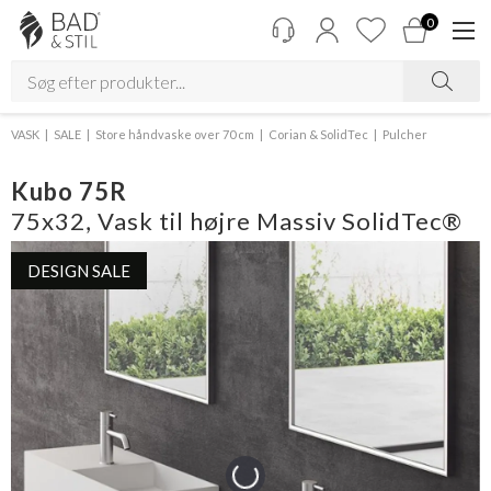
0
VASK
SALE
Store håndvaske over 70 cm
Corian & SolidTec
Pulcher
Kubo 75R
75x32, Vask til højre Massiv SolidTec®
DESIGN SALE