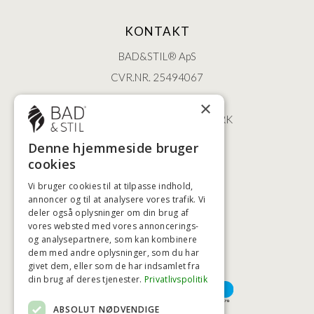
KONTAKT
BAD&STIL® ApS
CVR.NR. 25494067
ØSTERBROGADE 202
×
2100 KØBENHAVN • DANMARK
+45 3920 5084
Denne hjemmeside bruger
BADSTIL@BADSTIL.DK
cookies
Vi bruger cookies til at tilpasse indhold,
annoncer og til at analysere vores trafik. Vi
HØJESTE KREDITVÆRDIGHED
deler også oplysninger om din brug af
vores websted med vores annoncerings-
og analysepartnere, som kan kombinere
dem med andre oplysninger, som du har
givet dem, eller som de har indsamlet fra
BETALINGSMULIGHEDER
din brug af deres tjenester.
Privatlivspolitik
ABSOLUT NØDVENDIGE