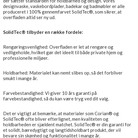
der sætter standarden for holdbarhed og design. Vores
designvaske, vaskebordplader, badekar og badmøbler er alle
produceret i 100% gennemfarvet SolidTec®, som sikrer, at
overfladen altid ser ny ud.
SolidTec® tilbyder en række fordele:
Rengøringsvenlighed: Overfladen er let at rengøre og
vedligeholde, hvilket gør det ideelt til både private hjem og
professionelle miljøer.
Holdbarhed: Materialet kan nemt slibes op, så det forbliver
smukt i mange år.
Farvebestandighed: Vi giver 10 års garanti på
farvebestandighed, så du kan være tryg ved dit valg.
Det er vigtigt at bemærke, at materialer som Corian® og
SolidTec® ofte bliver efterlignet, men kvaliteten og
holdbarheden er sjældent matchet. SolidTec® er din garanti for
et solidt, bæredygtigt og langtidsholdbart produkt, der vil
bevare sin skønhed og funktionalitet i mange år.