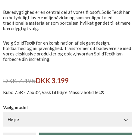
Bæredygtighed er en central del af vores filosofi. SolidTec® har
en betydeligt lavere miljøpåvirkning sammenlignet med
traditionelle materialer som porcelæn, hvilket gør det til et mere
bæredygtigt valg.
Vælg SolidTec® for en kombination af elegant design,
holdbarhed og miljøvenlighed. Transformér dit badeværelse med
vores eksklusive produkter og oplev, hvordan SolidTec® kan
forbedre din indretning.
DKK 7.495
DKK 3.199
Kubo 75R - 75x32, Vask til højre Massiv SolidTec®
Vælg model
Højre