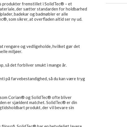
produkter fremstillet i SolidTec® – et
ateriale, der sætter standarden for holdbarhed
plader, badekar og badmøbler er alle
, som sikrer, at overfladen altid ser ny ud.
at rengøre og vedligeholde, hvilket gør det
elle miljøer.
, så det forbliver smukt i mange år.
nti på farvebestandighed, så du kan være tryg
r som Corian® og SolidTec® ofte bliver
den er sjældent matchet. SolidTec® er din
gtidsholdbart produkt, der vil bevare sin
 filosofi. SolidTec® har en betydeligt lavere