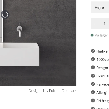
Højre
-
På lager
High-en
100% so
Rengøri
Eksklus
Farveb
Designed by Pulcher Denmark
Allergi
Fri frag