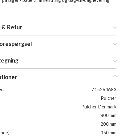
 på lager - både til afhentning og dag-til-dag levering
 & Retur
forespørgsel
tegning
ationer
r:
715264683
Pulcher
Pulcher Denmark
800 mm
200 mm
bde):
350 mm