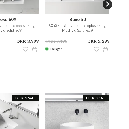
oxo 60X
Boxo 50
ask med opbevaring,
50x35, Håndvask med opbevaring,
50x30 
vid SolidTec®
Mathvid SolidTec®
DKK 3.999
DKK 7.495
DKK 3.399
DKK 5
På lager
På la
DESIGN SALE
DESIGN SALE