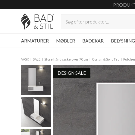
PRODUK
ARMATURER
MØBLER
BADEKAR
BELYSNIN
VASK
SALE
Store håndvaske over 70 cm
Corian & SolidTec
Pulche
DESIGN SALE