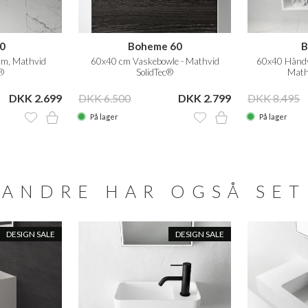
0
Boheme 60
B
m, Mathvid
60x40 cm Vaskebowle - Mathvid
60x40 Håndv
®
SolidTec®
Math
DKK 2.699
DKK 6.500
DKK 2.799
DKK 8.495
På lager
På lager
ANDRE HAR OGSÅ SET
DESIGN SALE
DESIGN SALE