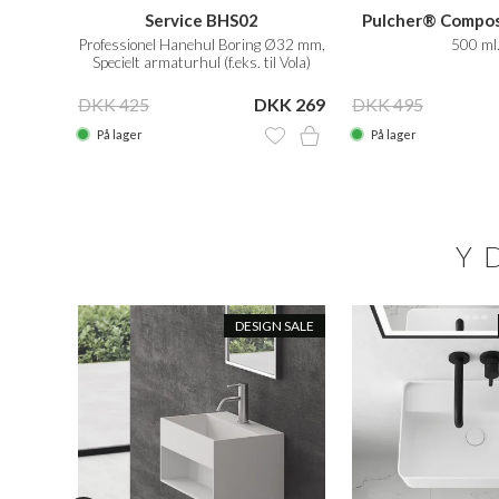
Service BHS02
Pulcher® Compos
Care
Professionel Hanehul Boring Ø32 mm,
500 ml
Specielt armaturhul (f.eks. til Vola)
 2.899
DKK 425
DKK 269
DKK 495
På lager
På lager
Y
N SALE
DESIGN SALE