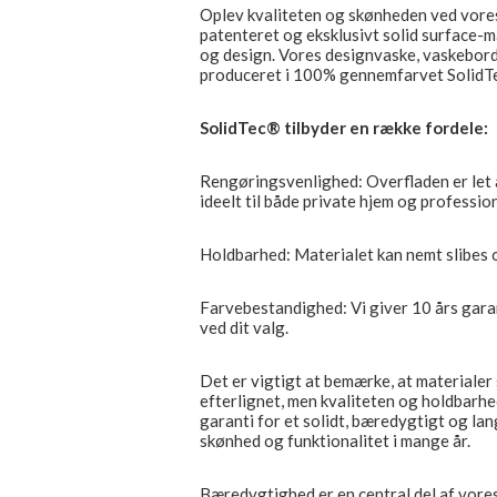
Oplev kvaliteten og skønheden ved vores 
patenteret og eksklusivt solid surface-m
og design. Vores designvaske, vaskebord
produceret i 100% gennemfarvet SolidTec®
SolidTec® tilbyder en række fordele:
Rengøringsvenlighed: Overfladen er let 
ideelt til både private hjem og profession
Holdbarhed: Materialet kan nemt slibes op
Farvebestandighed: Vi giver 10 års gara
ved dit valg.
Det er vigtigt at bemærke, at materiale
efterlignet, men kvaliteten og holdbarhe
garanti for et solidt, bæredygtigt og lan
skønhed og funktionalitet i mange år.
Bæredygtighed er en central del af vores