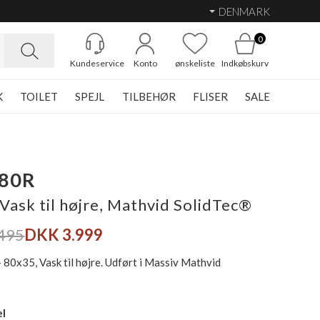
DENMARK
0
Kundeservice
Konto
ønskeliste
Indkøbskurv
K
TOILET
SPEJL
TILBEHØR
FLISER
SALE
 80R
Vask til højre, Mathvid SolidTec®
495
DKK 3.999
 80x35, Vask til højre. Udført i Massiv Mathvid
el