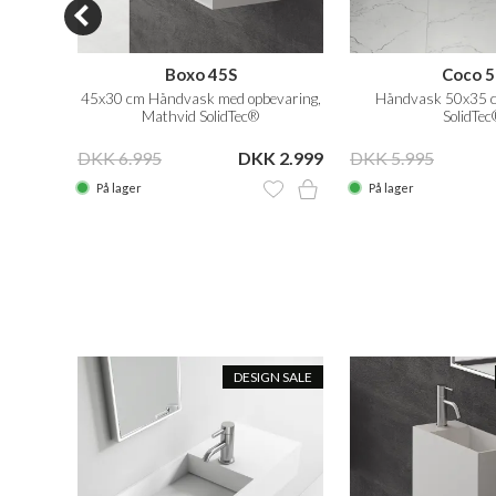
Boxo 45S
Coco 5
olidTec®
45x30 cm Håndvask med opbevaring,
Håndvask 50x35 c
Mathvid SolidTec®
SolidTec
 2.499
DKK 6.995
DKK 2.999
DKK 5.995
På lager
På lager
N SALE
DESIGN SALE