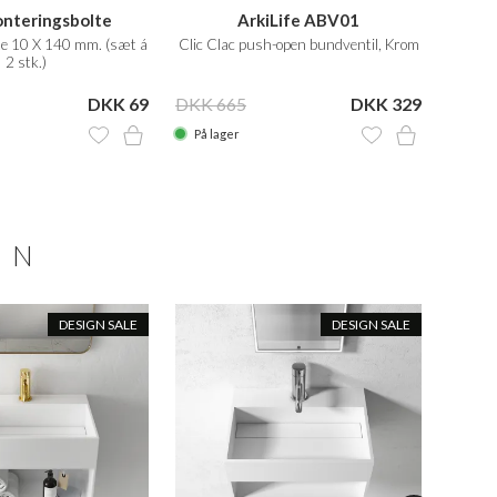
nteringsbolte
ArkiLife ABV01
te 10 X 140 mm. (sæt á
Clic Clac push-open bundventil, Krom
Profes
2 stk.)
DKK 69
DKK 665
DKK 329
DKK 
På lager
På la
ON
DESIGN SALE
DESIGN SALE