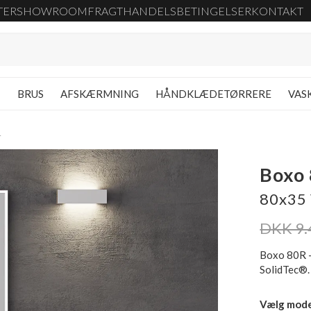
TER
SHOWROOM
FRAGT
HANDELSBETINGELSER
KONTAKT
G
BRUS
AFSKÆRMNING
HÅNDKLÆDETØRRERE
VAS
r
Boxo
80x35 
DKK 9.
Boxo 80R -
SolidTec®.
Vælg mod