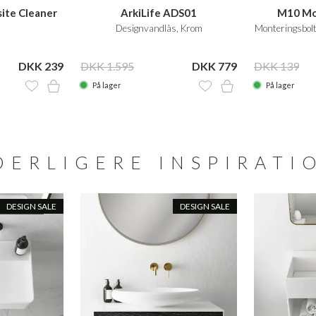
ite Cleaner
ArkiLife ADS01
M10 Mo
.
Designvandlås, Krom
Monteringsbol
DKK 239
DKK 1.595
DKK 779
DKK 139
På lager
På lager
DERLIGERE INSPIRATI
DESIGN SALE
DESIGN SALE