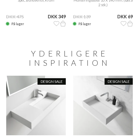
Spec. Bundventil, Krom
Monteringsbolte 10 X 140 mm. (sæt á
2 stk.)
DKK 475
DKK 349
DKK 139
DKK 69
På lager
På lager
YDERLIGERE
INSPIRATION
DESIGN SALE
DESIGN SALE