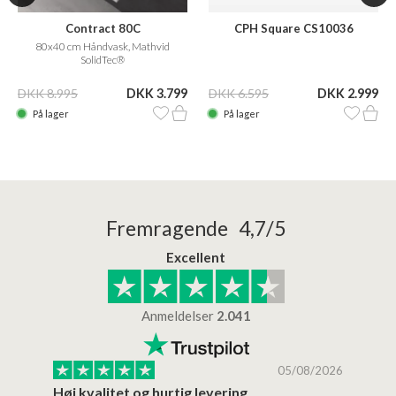
Contract 80C
CPH Square CS10036
80x40 cm Håndvask, Mathvid
SolidTec®
DKK 8.995
DKK 3.799
DKK 6.595
DKK 2.999
På lager
På lager
Fremragende 4,7/5
Excellent
Anmeldelser
2.041
/2026
05/08/2026
Høj kvalitet og hurtig levering
Mege