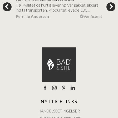
tigt,
Høj kvalitet og hurtig levering. Var pakket sikkert
Prod
ind til transporten. Produktet levede 100…
kval
efte
ceret
Pernille Andersen
Verificeret
Ann
NYTTIGE LINKS
HANDELSBETINGELSER