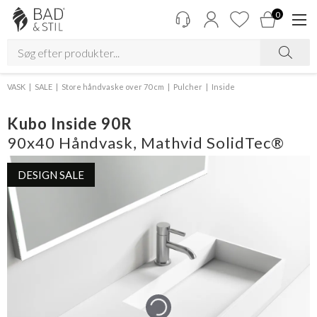
0
VASK
SALE
Store håndvaske over 70 cm
Pulcher
Inside
Kubo Inside 90R
90x40 Håndvask, Mathvid SolidTec®
DESIGN SALE