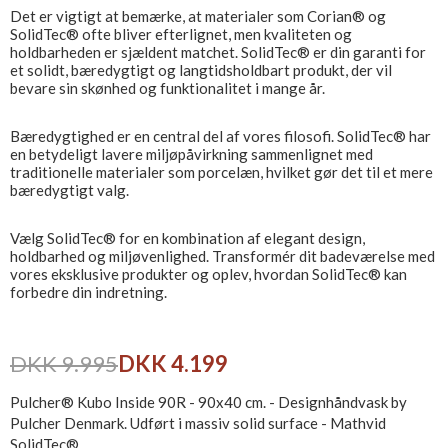
Det er vigtigt at bemærke, at materialer som Corian® og
SolidTec® ofte bliver efterlignet, men kvaliteten og
holdbarheden er sjældent matchet. SolidTec® er din garanti for
et solidt, bæredygtigt og langtidsholdbart produkt, der vil
bevare sin skønhed og funktionalitet i mange år.
Bæredygtighed er en central del af vores filosofi. SolidTec® har
en betydeligt lavere miljøpåvirkning sammenlignet med
traditionelle materialer som porcelæn, hvilket gør det til et mere
bæredygtigt valg.
Vælg SolidTec® for en kombination af elegant design,
holdbarhed og miljøvenlighed. Transformér dit badeværelse med
vores eksklusive produkter og oplev, hvordan SolidTec® kan
forbedre din indretning.
DKK 9.995
DKK 4.199
Pulcher® Kubo Inside 90R - 90x40 cm. - Designhåndvask by
Pulcher Denmark. Udført i massiv solid surface - Mathvid
SolidTec®