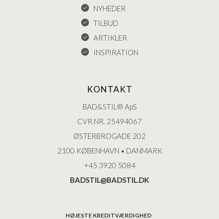
NYHEDER
TILBUD
ARTIKLER
INSPIRATION
KONTAKT
BAD&STIL® ApS
CVR.NR. 25494067
ØSTERBROGADE 202
2100 KØBENHAVN • DANMARK
+45 3920 5084
BADSTIL@BADSTIL.DK
HØJESTE KREDITVÆRDIGHED