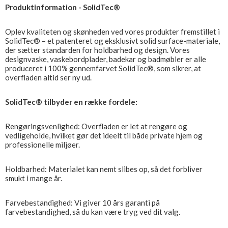
Produktinformation - SolidTec®
Oplev kvaliteten og skønheden ved vores produkter fremstillet i
SolidTec® – et patenteret og eksklusivt solid surface-materiale,
der sætter standarden for holdbarhed og design. Vores
designvaske, vaskebordplader, badekar og badmøbler er alle
produceret i 100% gennemfarvet SolidTec®, som sikrer, at
overfladen altid ser ny ud.
SolidTec® tilbyder en række fordele:
Rengøringsvenlighed: Overfladen er let at rengøre og
vedligeholde, hvilket gør det ideelt til både private hjem og
professionelle miljøer.
Holdbarhed: Materialet kan nemt slibes op, så det forbliver
smukt i mange år.
Farvebestandighed: Vi giver 10 års garanti på
farvebestandighed, så du kan være tryg ved dit valg.