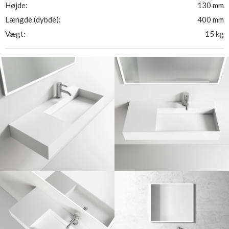
Højde:
130 mm
Længde (dybde):
400 mm
Vægt:
15 kg