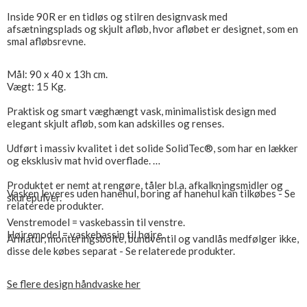
Inside 90R er en tidløs og stilren designvask med
afsætningsplads og skjult afløb, hvor afløbet er designet, som en
smal afløbsrevne.
Mål: 90 x 40 x 13h cm.
Vægt: 15 Kg.
Praktisk og smart væghængt vask, minimalistisk design med
elegant skjult afløb, som kan adskilles og renses.
Udført i massiv kvalitet i det solide SolidTec®, som har en lækker
og eksklusiv mat hvid overflade.
Produktet er nemt at rengøre, tåler bl.a. afkalkningsmidler og
Vasken leveres uden hanehul, boring af hanehul kan tilkøbes - Se
skurepulver.
relaterede produkter.
Venstremodel = vaskebassin til venstre.
Højremodel = vaskebassin til højre.
Armatur, monteringsbolte, bundventil og vandlås medfølger ikke,
disse dele købes separat - Se relaterede produkter.
Se flere design håndvaske her