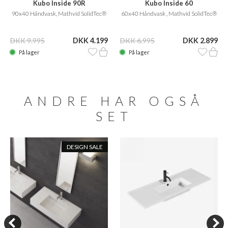
Kubo Inside 90R
Kubo Inside 60
90x40 Håndvask, Mathvid SolidTec®
60x40 Håndvask , Mathvid SolidTec®
DKK 9.995
DKK 4.199
DKK 6.995
DKK 2.899
På lager
På lager
ANDRE HAR OGSÅ
SET
DESIGN SALE