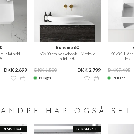
0
Boheme 60
m, Mathvid
60x40 cm Vaskebowle - Mathvid
50x35, Hånd
®
SolidTec®
Math
DKK 2.699
DKK 6.500
DKK 2.799
DKK 7.495
På lager
På lager
ANDRE HAR OGSÅ SET
DESIGN SALE
DESIGN SALE