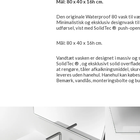
Mål: 80 x 40 x 16h cm.
Den originale Waterproof 80 vask til væ
Minimalistisk og eksklusiv designvask ti
udførsel, vist med SolidTec ® push-open
Mål: 80 x 40 x 16h cm.
Vandtæt vasken er designet i massiv og 
SolidTec ® , og eksklusivt solid overflad
at rengøre, tåler afkalkningsmiddel, sku
leveres uden hanehul. Hanehul kan købes 
Bemærk, vandlås, monteringsbolte og bun