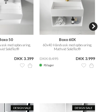
Boxo 50
Boxo 60X
vask med opbevaring,
60x40 Håndvask med opbevaring,
50x30 
vid SolidTec®
Mathvid SolidTec®
DKK 3.399
DKK 8.495
DKK 3.999
DKK 5
På lager
På la
DESIGN SALE
DESIGN SALE