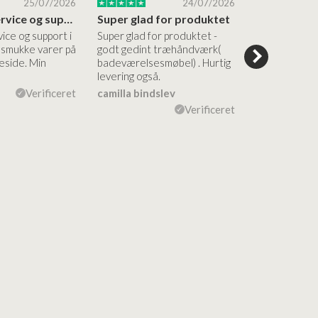
25/07/2026
24/07/2026
Altid god service og support i forhold…
Super glad for produktet
Alt var god
vice og support i
Super glad for produktet -
Alt var godt:
e smukke varer på
godt gedint træhåndværk(
forståelig h
side. Min
badeværelsesmøbel) . Hurtig
nem bestilling
levering også.
levering Sup
Verificeret
camilla bindslev
Flemming V
Verificeret