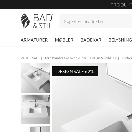
PRODUK
ARMATURER
MØBLER
BADEKAR
BELYSNIN
VASK
SALE
Store håndvaske over 70 cm
Corian & SolidTec
Pulche
DESIGN SALE 62%