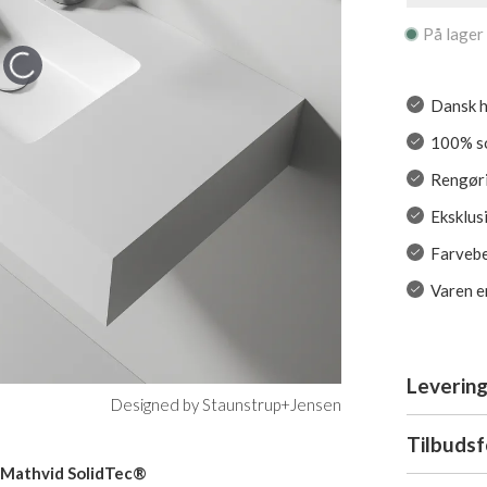
På lager
Dansk h
100% so
Rengøri
Eksklus
Farvebe
Varen er
Levering
Designed by Staunstrup+Jensen
Tilbuds
v Mathvid SolidTec®