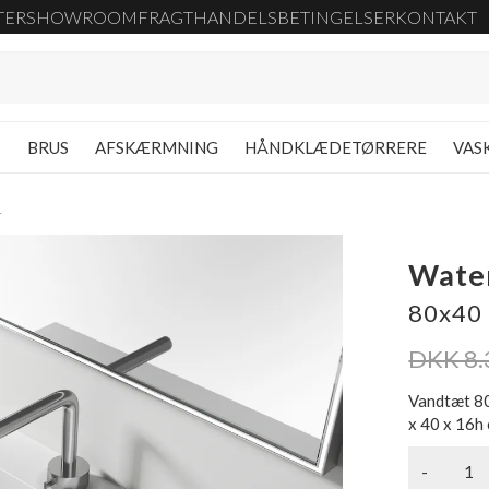
TER
SHOWROOM
FRAGT
HANDELSBETINGELSER
KONTAKT
G
BRUS
AFSKÆRMNING
HÅNDKLÆDETØRRERE
VAS
r
Wate
80x40 
DKK 8.
Vandtæt 80
x 40 x 16h 
-