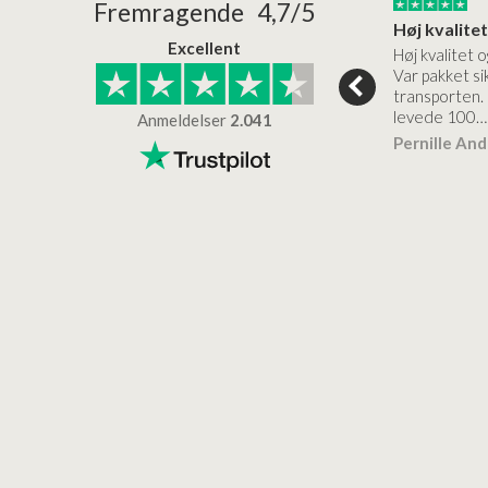
24/01/2026
22/01/2026
Fremragende 4,7/5
Superflot bademøbel og rigtig lynhurtig…
Kanon god service
Excellent
emøbel og rigtig
Kanon god service. Varerne
Høj kvalitet o
vice og levering
bliver leveret hurtigt, og det
Var pakket sik
er virkelig kvalitet.
transporten.
levede 100…
Anmeldelser
2.041
ensen
Lise
Verificeret
Pernille An
Verificeret