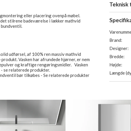
Teknisk 
gmontering eller placering ovenpå møbel.
Specifik
l det stilrene badeværelse i lækker mathvid
 bundventil.
Varenumme
Brand:
Designer:
solid udførsel, af 100% ren massiv mathvid
Bredde:
e produkt. Vasken har afrundede hjørner, er nem
Højde:
repulver og kraftige rengøringsmidler. Vasken
- se relaterede produkter.
Længde (dy
dventil bør tilkøbes - Se relaterede produkter