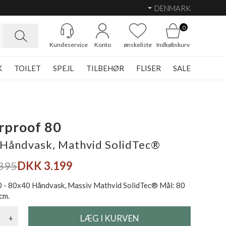
DENMARK
0
Kundeservice
Konto
ønskeliste
Indkøbskurv
K
TOILET
SPEJL
TILBEHØR
FLISER
SALE
rproof 80
Håndvask, Mathvid SolidTec®
395
DKK 3.199
 - 80x40 Håndvask, Massiv Mathvid SolidTec® Mål: 80
cm.
+