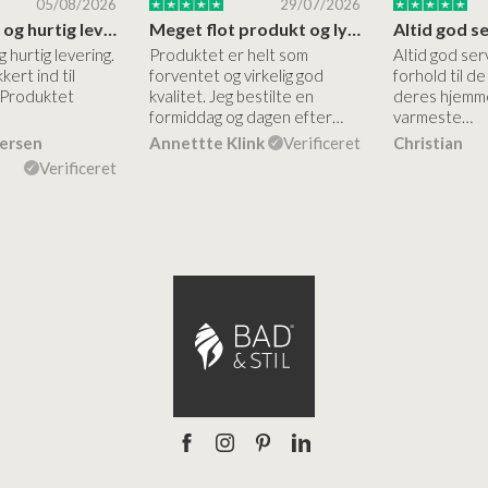
05/08/2026
29/07/2026
Høj kvalitet og hurtig levering
Meget flot produkt og lynhurtigt levering
g hurtig levering.
Produktet er helt som
Altid god ser
kert ind til
forventet og virkelig god
forhold til d
 Produktet
kvalitet. Jeg bestilte en
deres hjemme
formiddag og dagen efter…
varmeste…
dersen
Annettte Klink
Verificeret
Christian
Verificeret