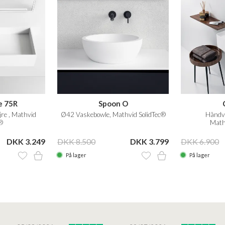
e 75R
Spoon O
jre , Mathvid
Ø42 Vaskebowle, Mathvid SolidTec®
Håndv
®
Math
DKK 3.249
DKK 8.500
DKK 3.799
DKK 6.900
På lager
På lager