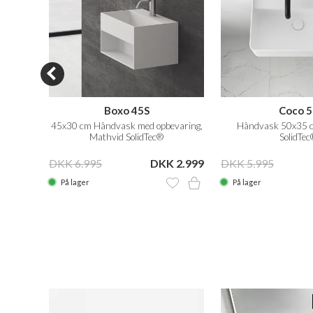
Boxo 45S
Coco 5
olidTec®
45x30 cm Håndvask med opbevaring,
Håndvask 50x35 c
Mathvid SolidTec®
SolidTec
 2.899
DKK 6.995
DKK 2.999
DKK 5.995
På lager
På lager
N SALE