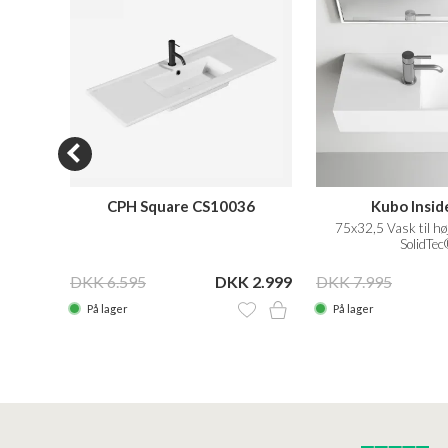
CPH Square CS10036
Kubo Insid
aring,
75x32,5 Vask til hø
SolidTec
 3.199
DKK 6.595
DKK 2.999
DKK 7.995
På lager
På lager