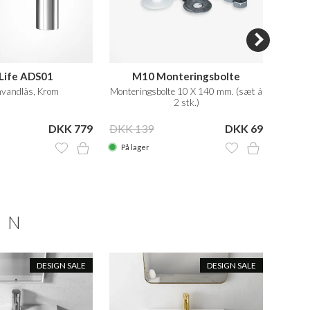
Life ADS01
M10 Monteringsbolte
nvandlås, Krom
Monteringsbolte 10 X 140 mm. (sæt á
Clic C
2 stk.)
DKK 779
DKK 139
DKK 69
DKK 
På lager
På la
ON
DESIGN SALE
DESIGN SALE