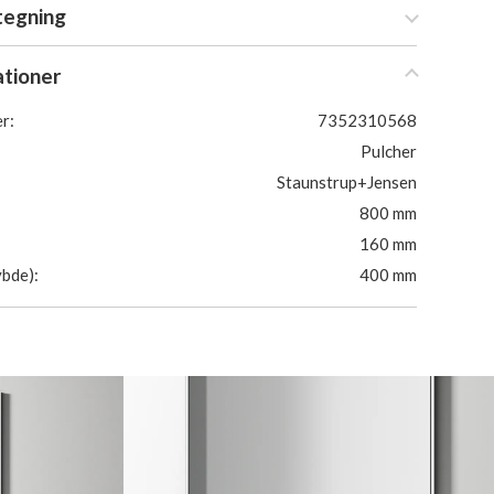
tegning
ationer
r:
7352310568
Pulcher
Staunstrup+Jensen
800 mm
160 mm
bde):
400 mm