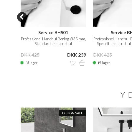
80x60
Service BHS01
Service B
ing
Professionel Hanehul Boring Ø35 mm,
Professionel Hanehul
Standard armaturhul
Specielt armaturhul (f
 2.499
DKK 425
DKK 239
DKK 425
På lager
På lager
Y
N SALE
DESIGN SALE