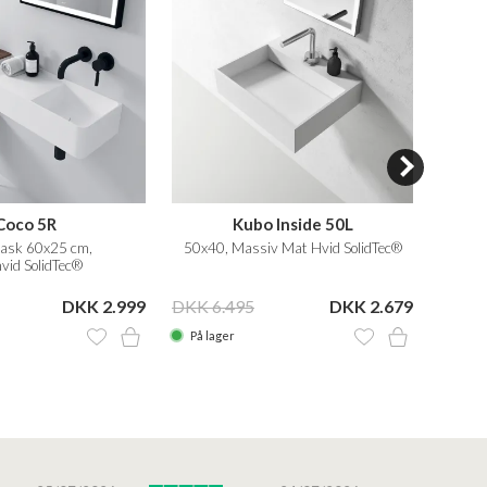
Coco 5R
Kubo Inside 50L
ask 60x25 cm,
50x40, Massiv Mat Hvid SolidTec®
Ø4
vid SolidTec®
DKK 2.999
DKK 6.495
DKK 2.679
DKK 6
På lager
På la