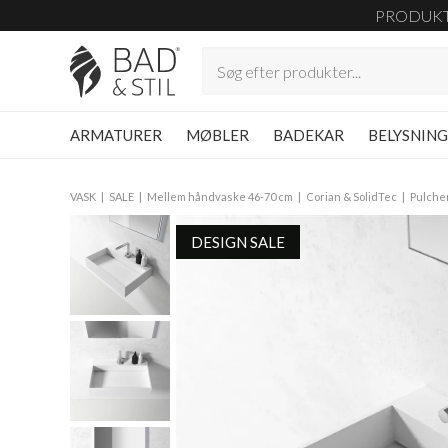
PRODUK
ARMATURER
MØBLER
BADEKAR
BELYSNIN
VASK
SALE
Mellem håndvaske 46-70 cm
Corian & SolidTec
Pulche
DESIGN SALE