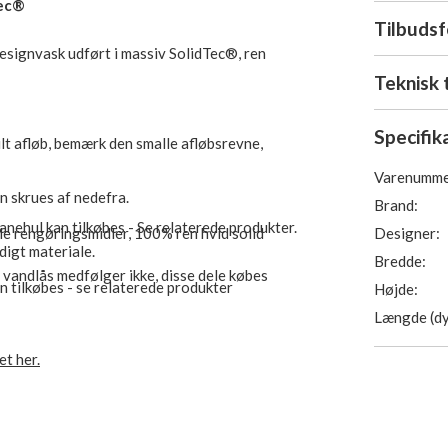
Tec®
Tilbuds
esignvask udført i massiv SolidTec®, ren
Teknisk 
Specifik
ult afløb, bemærk den smalle afløbsrevne,
Varenumme
n skrues af nedefra.
Brand:
anehul kan tilkøbes - Se relaterede produkter.
Designer:
le rengøringsmidler, 100% ren hvid solid
digt materiale.
Bredde:
vandlås medfølger ikke, disse dele købes
 tilkøbes - se relaterede produkter
Højde:
Længde (dy
t her.