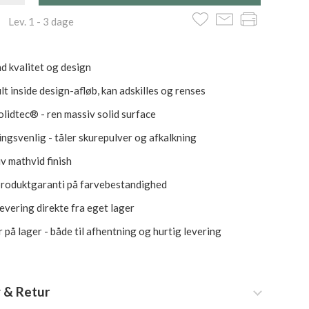
 Lev. 1 - 3 dage
d kvalitet og design
lt inside design-afløb, kan adskilles og renses
lidtec® - ren massiv solid surface
ngsvenlig - tåler skurepulver og afkalkning
iv mathvid finish
produktgaranti på farvebestandighed
levering direkte fra eget lager
 på lager - både til afhentning og hurtig levering
 & Retur