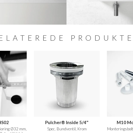
ELATEREDE PRODUKT
HS02
Pulcher® Inside 5/4"
M10 Mo
 Boring Ø32 mm,
Spec. Bundventil, Krom
Monteringsbol