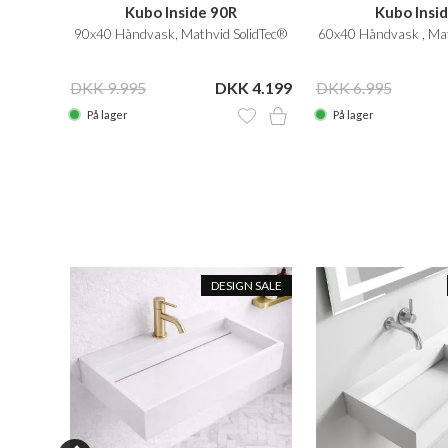
Kubo Inside 90R
Kubo Insi
90x40 Håndvask, Mathvid SolidTec®
60x40 Håndvask , Mat
DKK 9.995
DKK 4.199
DKK 6.995
På lager
På lager
N SALE
DESIGN SALE