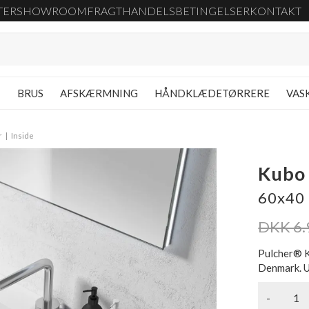
TER
SHOWROOM
FRAGT
HANDELSBETINGELSER
KONTAKT
G
BRUS
AFSKÆRMNING
HÅNDKLÆDETØRRERE
VAS
r
Inside
Kubo 
60x40 
DKK 6.
Pulcher® K
Denmark. U
-