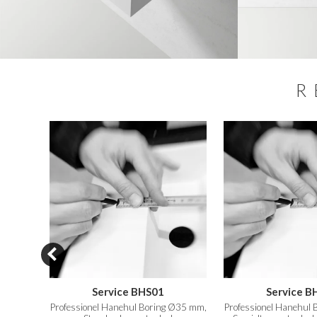
R
N SALE
Service BHS01
Service B
lidTec®
Professionel Hanehul Boring Ø35 mm,
Professionel Hanehul