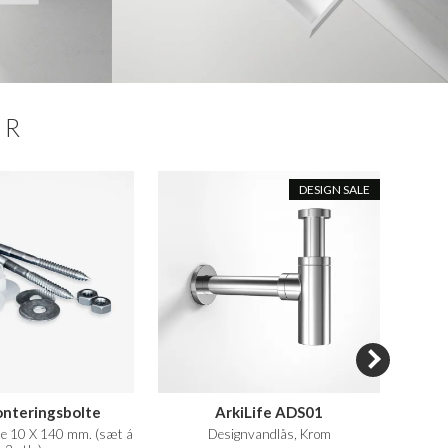
ER
DESIGN SALE
nteringsbolte
ArkiLife ADS01
te 10 X 140 mm. (sæt á
Designvandlås, Krom
40x35 