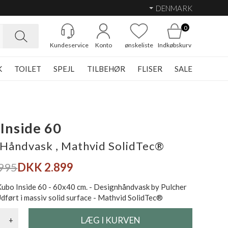
DENMARK
0
Kundeservice
Konto
ønskeliste
Indkøbskurv
K
TOILET
SPEJL
TILBEHØR
FLISER
SALE
Inside 60
Håndvask , Mathvid SolidTec®
995
DKK 2.899
ubo Inside 60 - 60x40 cm. - Designhåndvask by Pulcher
dført i massiv solid surface - Mathvid SolidTec®
+