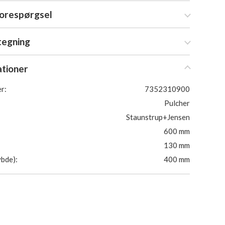
forespørgsel
tegning
ationer
r:
7352310900
Pulcher
Staunstrup+Jensen
600 mm
130 mm
bde):
400 mm