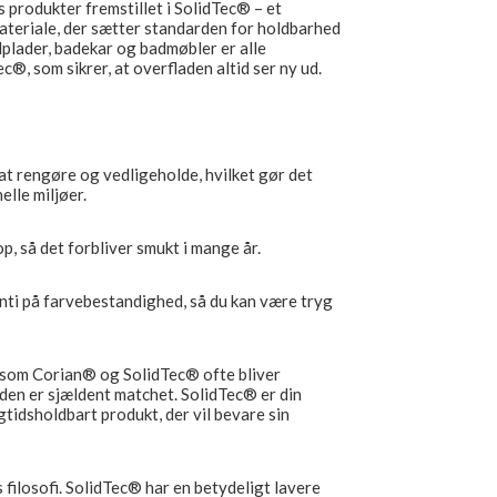
produkter fremstillet i SolidTec® – et
ateriale, der sætter standarden for holdbarhed
plader, badekar og badmøbler er alle
, som sikrer, at overfladen altid ser ny ud.
at rengøre og vedligeholde, hvilket gør det
elle miljøer.
, så det forbliver smukt i mange år.
nti på farvebestandighed, så du kan være tryg
r som Corian® og SolidTec® ofte bliver
den er sjældent matchet. SolidTec® er din
gtidsholdbart produkt, der vil bevare sin
 filosofi. SolidTec® har en betydeligt lavere