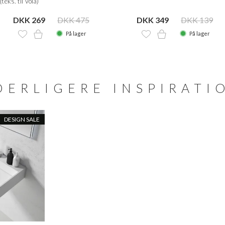
.eks. til Vola)
DKK 269
DKK 475
DKK 349
DKK 139
På lager
På lager
DERLIGERE INSPIRATI
DESIGN SALE