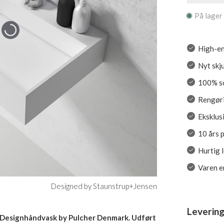
På lager
High-en
Nyt skju
100% so
Rengøri
Eksklus
10 års 
Hurtig 
Varen er
Designed by Staunstrup+Jensen
Levering
- Designhåndvask by Pulcher Denmark. Udført