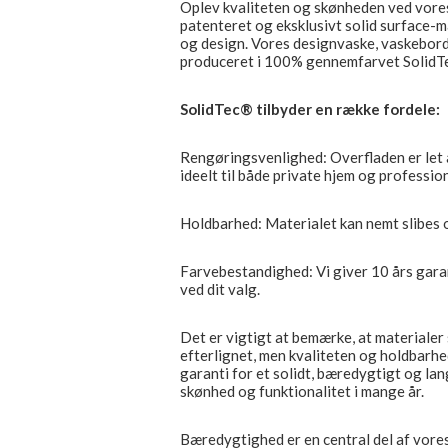
Oplev kvaliteten og skønheden ved vores 
patenteret og eksklusivt solid surface-m
og design. Vores designvaske, vaskebord
produceret i 100% gennemfarvet SolidTec®
SolidTec® tilbyder en række fordele:
Rengøringsvenlighed: Overfladen er let 
ideelt til både private hjem og profession
Holdbarhed: Materialet kan nemt slibes op
Farvebestandighed: Vi giver 10 års gara
ved dit valg.
Det er vigtigt at bemærke, at materiale
efterlignet, men kvaliteten og holdbarhe
garanti for et solidt, bæredygtigt og lan
skønhed og funktionalitet i mange år.
Bæredygtighed er en central del af vores