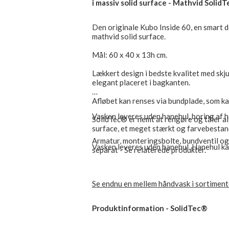
i massiv solid surface - Mathvid Solid
Den originale Kubo Inside 60, en smart d
mathvid solid surface.
Mål: 60 x 40 x 13h cm.
Lækkert design i bedste kvalitet med skj
elegant placeret i bagkanten.
Afløbet kan renses via bundplade, som ka
Vasken leveres uden hanehul, boring af h
SolidTec® er nemt at rengøre og tåler al
surface, et meget stærkt og farvebestan
Armatur, monteringsbolte, bundventil og 
Vasken leveres uden hanehul. Hanehul kan
separat - Se relaterede produkter.
Se endnu en mellem håndvask i sortimente
Produktinformation - SolidTec®