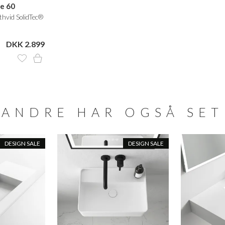
de 60
hvid SolidTec®
DKK 2.899
ANDRE HAR OGSÅ SET
DESIGN SALE
DESIGN SALE