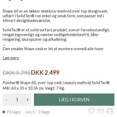
Shape 60 er en lækker eksklusiv mathvid over top designvask,
udført i SolidTec® i en enkel og smuk form, som passer ind i
ethvert designbadeværelse.
SolidTec® er et solid surface produkt, som er farvebestandigt,
rengøringsvenligt og næsten vedligeholdelsesfrit, tåler
rengøring, skurepulver og afkalkning.
Den smukke Shape vask er let at montere ovenpå alle typer
bordplader, kræver blot udskæring til afløb.
Læs mere
Designet passer til kombination med træbordplader, SolidTec®,
Corian® Glacier White, marmor og stenplader.
DKK 5.795
DKK 2.499
Bemærk vandlås og bundventil tilkøbes - Se relaterede produkter
Pulcher® Shape 60, over-top vask i massiv mathvid SolidTec®
Mål: 60 x 35 x 10,5h cm. Vægt: 7 Kg.
-
+
På lager Lev. 1 - 3 dage