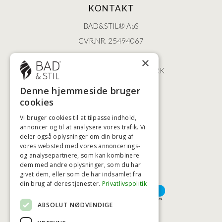
KONTAKT
BAD&STIL® ApS
CVR.NR. 25494067
ØSTERBROGADE 202
×
2100 KØBENHAVN • DANMARK
+45 3920 5084
Denne hjemmeside bruger
BADSTIL@BADSTIL.DK
cookies
Vi bruger cookies til at tilpasse indhold,
annoncer og til at analysere vores trafik. Vi
deler også oplysninger om din brug af
HØJESTE KREDITVÆRDIGHED
vores websted med vores annoncerings-
og analysepartnere, som kan kombinere
dem med andre oplysninger, som du har
givet dem, eller som de har indsamlet fra
BETALINGSMULIGHEDER
din brug af deres tjenester.
Privatlivspolitik
ABSOLUT NØDVENDIGE
TRYG OG SIKKER E-HANDEL