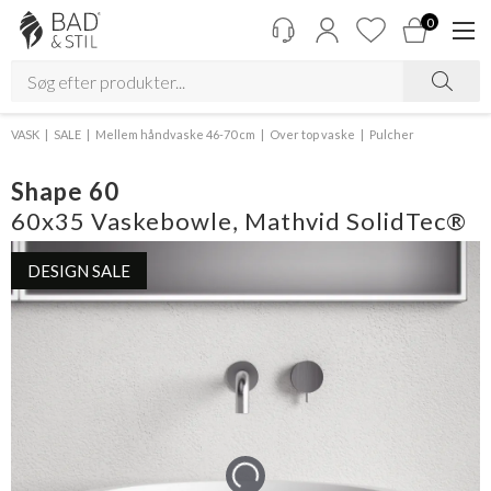
0
VASK
SALE
Mellem håndvaske 46-70 cm
Over top vaske
Pulcher
Shape 60
60x35 Vaskebowle, Mathvid SolidTec®
DESIGN SALE