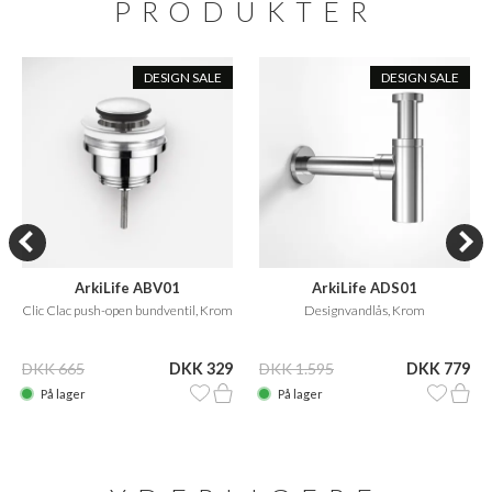
PRODUKTER
DESIGN SALE
DESIGN SALE
ArkiLife ABV01
ArkiLife ADS01
Clic Clac push-open bundventil, Krom
Designvandlås, Krom
DKK 665
DKK 329
DKK 1.595
DKK 779
På lager
På lager