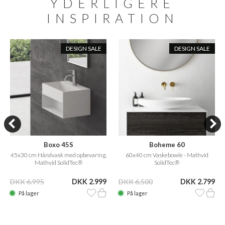
YDERLIGERE
INSPIRATION
DESIGN SALE
DESIGN SALE
Boxo 45S
Boheme 60
45x30 cm Håndvask med opbevaring,
60x40 cm Vaskebowle - Mathvid
Mathvid SolidTec®
SolidTec®
DKK 6.995
DKK 2.999
DKK 6.500
DKK 2.799
På lager
På lager