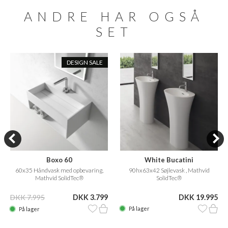
ANDRE HAR OGSÅ
SET
DESIGN SALE
White Bucatini
Boxo 60
90hx63x42 Søjlevask , Mathvid
60x35 Håndvask med opbevaring,
SolidTec®
Mathvid SolidTec®
DKK 19.995
DKK 7.995
DKK 3.799
På lager
På lager