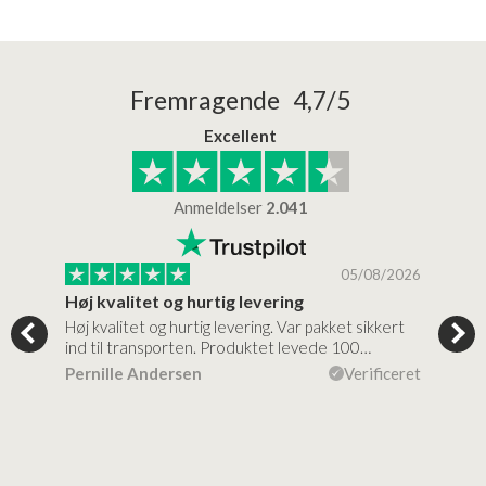
Fremragende 4,7/5
Excellent
Anmeldelser
2.041
/2026
05/08/2026
Høj kvalitet og hurtig levering
Mege
tigt,
Høj kvalitet og hurtig levering. Var pakket sikkert
Prod
ind til transporten. Produktet levede 100…
kval
efte
ceret
Pernille Andersen
Verificeret
Ann