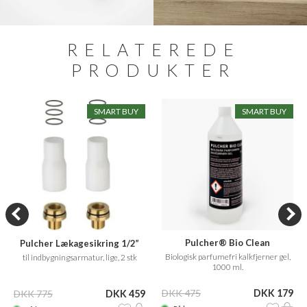
RELATEREDE
PRODUKTER
SMART BUY
SMART BUY
Pulcher® Bio Clean
Pulcher Lækagesikring 1/2”
Biologisk parfumefri kalkfjerner gel,
til indbygningsarmatur, lige, 2 stk
1000 ml.
DKK 475
DKK 179
DKK 775
DKK 459