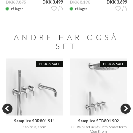
DKK 7.875
DKK 3.499
DKK 8.190
DKK 3.699
På lager
På lager
ANDRE HAR OGSÅ
SET
DESIGN SALE
DESIGN SALE
Semplice SBR801 S11
Semplice STB801 S02
Kar/brus, Krom
XXL Rain DeLux Ø28 cm, SmartTerm
Væg, Krom