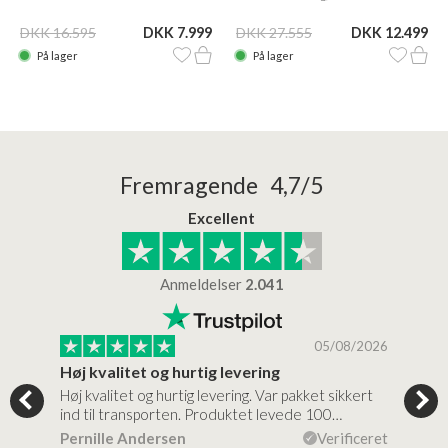
DKK 16.595
DKK 7.999
DKK 27.555
DKK 12.499
På lager
På lager
Fremragende 4,7/5
Excellent
Anmeldelser
2.041
/2026
05/08/2026
Høj kvalitet og hurtig levering
Mege
tigt,
Høj kvalitet og hurtig levering. Var pakket sikkert
Prod
ind til transporten. Produktet levede 100…
kval
efte
ceret
Pernille Andersen
Verificeret