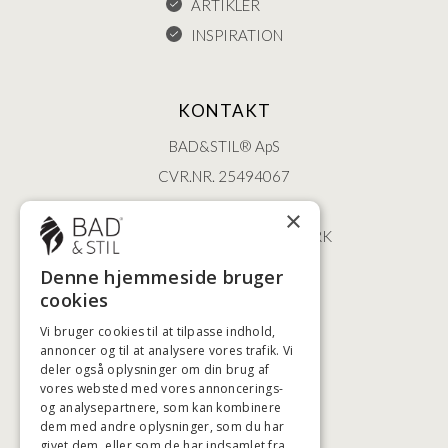
ARTIKLER
INSPIRATION
KONTAKT
BAD&STIL® ApS
CVR.NR. 25494067
ØSTERBROGADE 202
×
2100 KØBENHAVN • DANMARK
+45 3920 5084
Denne hjemmeside bruger
BADSTIL@BADSTIL.DK
cookies
Vi bruger cookies til at tilpasse indhold,
annoncer og til at analysere vores trafik. Vi
HØJESTE KREDITVÆRDIGHED
deler også oplysninger om din brug af
vores websted med vores annoncerings-
og analysepartnere, som kan kombinere
dem med andre oplysninger, som du har
givet dem, eller som de har indsamlet fra