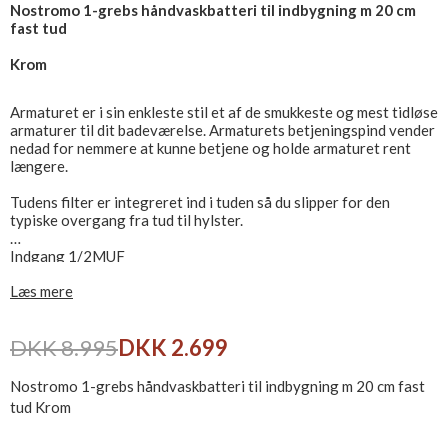
Nostromo 1-grebs håndvaskbatteri til indbygning m 20 cm
fast tud
Krom
Armaturet er i sin enkleste stil et af de smukkeste og mest tidløse
armaturer til dit badeværelse. Armaturets betjeningspind vender
nedad for nemmere at kunne betjene og holde armaturet rent
længere.
Tudens filter er integreret ind i tuden så du slipper for den
typiske overgang fra tud til hylster.
Indgang 1/2MUF
Læs mere
Fremspring: 20,0 cm fra forkant flise til midt udløb
Vi anbefaler at man installerer lækagesikringer på
DKK 8.995
DKK 2.699
tilgangsrørerne. Købes separat - Se relaterede produkter.
Komplet strømlinet design-håndvaskbatteri i den klassiske serie
Nostromo 1-grebs håndvaskbatteri til indbygning m 20 cm fast
Nostromo, som gennem årene er blevet opdateret, og blevet
tud Krom
smukkere og smukkere, og vil pryde ethvert badeværelse. Om dit
nye badeværelse er med bløde former eller det helt stringente